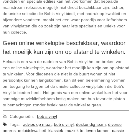
vondsten en speciale edities kan het voorkomen dat bepaalde
mainstream releases mogelijk niet direct beschikbaar zijn. Echter,
de unieke selectie die Bob’s Vinyl biedt, met nadruk op kwaliteit en
bijzondere vondsten, maakt het een waar paradijs voor liefhebbers
van vinylplaten die op zoek zijn naar iets speciaals en unieks voor
hun collectie.
Geen online winkeloptie beschikbaar, waardoor
het moeilijk kan zijn om op afstand te winkelen.
Helaas is een van de nadelen van Bob’s Vinyl het ontbreken van
een online winkeloptie, waardoor het moeilijk kan zijn om op afstand
te winkelen. Voor diegenen die niet in de buurt wonen of niet
persoonlijk kunnen langskomen, kan dit een belemmering vormen
om toegang te krijgen tot de unieke collectie vinylplaten die Bob’s
Vinyl te bieden heeft. Het gemis van een online winkel kan het voor
sommige muziekliefhebbers lastig maken om hun favoriete platen
te bemachtigen zonder fysiek naar de winkel te gaan.
Categorieën:
bob s vinyl
Tags:
advies op maat
,
bob s vinyl
,
deskundig team
,
diverse
genres
,
geluidskwaliteit
,
klassiek
,
muziek tot leven komen
,
passie