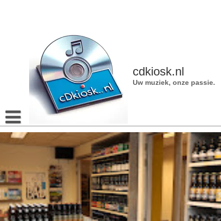
Naar
de
inhoud
gaan
cdkiosk.nl
Uw muziek, onze passie.