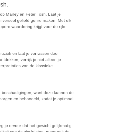
osh.
Bob Marley en Peter Tosh. Laat je
verseel geliefd genre maken. Met elk
ere waardering krijgt voor de rijke
uziek en laat je verrassen door
dekken, verrijk je niet alleen je
terpretaties van de klassieke
 en beschadigingen, want deze kunnen de
eborgen en behandeld, zodat je optimaal
 je ervoor dat het gewicht gelijkmatig
iteit van de vinylplaten, maar ook de