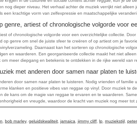
 te krijgen in de culturele en sociale context achter reggae, kun je de
 nog dieper niveau. Het verhaal achter de muziek verrijkt niet alleen j
als een krachtige vorm van zelfexpressie en maatschappelijke veranderi
 genre, artiest of chronologische volgorde voor een 
iest of chronologische volgorde voor een overzichtelijke collectie. Doo
d op genre om snel de juiste sfeer te creëren of op artiest om je favor
e vinylverzameling. Daarnaast kan het sorteren op chronologische volgo
gen en waarderen. Een georganiseerde collectie maakt het niet alleen
 om meer diepgang en betekenis te ontdekken in de rijke wereld van r
muziek met anderen door samen naar platen te luist
deren door samen naar platen te luisteren. Nodig vrienden of familie ui
rme klanken en positieve vibes van reggae op vinyl. Door muziek te del
en de kans om de magie van reggae te ervaren en te waarderen. Samen
horigheid en vreugde, waardoor de kracht van muziek nog meer tot zi
en
,
bob marley
,
geluidskwaliteit
,
jamaica
,
jimmy cliff
,
lp
,
muziekstijl
,
peter