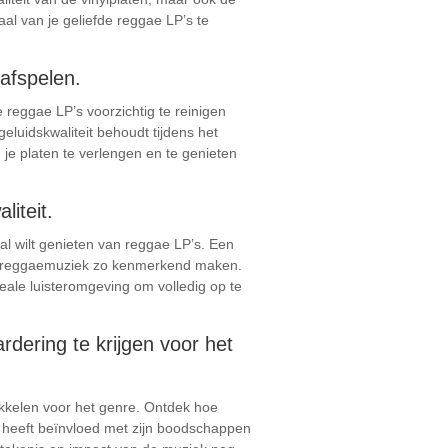
aal van je geliefde reggae LP’s te
 afspelen.
e reggae LP’s voorzichtig te reinigen
geluidskwaliteit behoudt tijdens het
je platen te verlengen en te genieten
liteit.
al wilt genieten van reggae LP’s. Een
ie reggaemuziek zo kenmerkend maken.
deale luisteromgeving om volledig op te
ering te krijgen voor het
kkelen voor het genre. Ontdek hoe
d heeft beïnvloed met zijn boodschappen