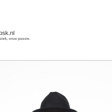
osk.nl
iek, onze passie.