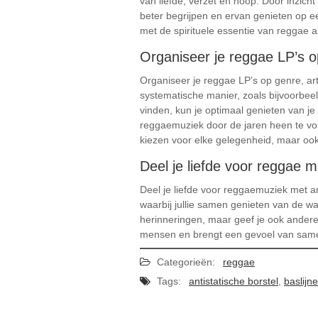
van liefde, verzet en hoop. Door inzicht
beter begrijpen en ervan genieten op een
met de spirituele essentie van reggae 
Organiseer je reggae LP’s op
Organiseer je reggae LP’s op genre, art
systematische manier, zoals bijvoorbeel
vinden, kun je optimaal genieten van j
reggaemuziek door de jaren heen te vol
kiezen voor elke gelegenheid, maar ook
Deel je liefde voor reggae 
Deel je liefde voor reggaemuziek met an
waarbij jullie samen genieten van de wa
herinneringen, maar geef je ook ander
mensen en brengt een gevoel van samen
Categorieën:
reggae
Tags:
antistatische borstel
,
baslijn