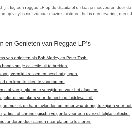
chijn, leg een reggae LP op de draaitafel en laat je meevoeren door de
ae op vinyl is niet zomaar muziek luisteren; het is een ervaring, een o
en en Genieten van Reggae LP’s
ms van artiesten als Bob Marley en Peter Tosh.
bands om je collectie uit te breiden.
nkoop, vermijd krassen en beschadigingen.
and om kromtrekken te voorkomen.
m stof van je platen te verwijderen voor het afspelen.
nspeler en speakers voor de beste geluidskwaliteit.
gae muziek en haar invloeden om meer waardering te krijgen voor het
 artiest of chronologische volgorde voor een overzichtelijke collectie.
met anderen door samen naar platen te luisteren.