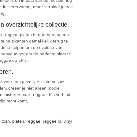
 betekenis en impact van de muziek nog
e luisterervaring, maar verbindt je ook
ng.
overzichtelijke collectie.
r je reggae platen te ordenen op een
iete muzikanten gemakkelijk terug te
rde je helpen om de evolutie van
 eenvoudiger om de perfecte plaat te
eggae op LP’s.
eren.
t voor een gezellige luistersessie
en, creëer je niet alleen mooie
 luisteren naar reggae LP’s verbindt
jn recht komt.
 tosh
,
platen
,
reggae
,
reggae lp
,
vinyl