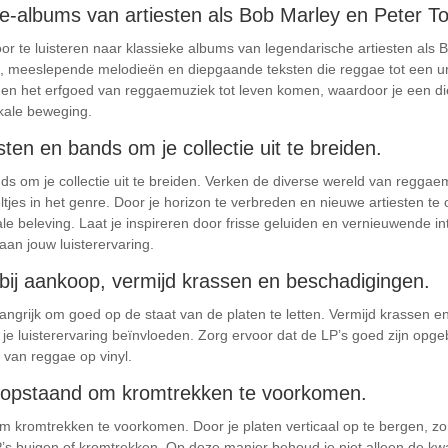
ae-albums van artiesten als Bob Marley en Peter T
r te luisteren naar klassieke albums van legendarische artiesten als 
meeslepende melodieën en diepgaande teksten die reggae tot een uni
en het erfgoed van reggaemuziek tot leven komen, waardoor je een diep
kale beweging.
en en bands om je collectie uit te breiden.
s om je collectie uit te breiden. Verken de diverse wereld van reggaem
es in het genre. Door je horizon te verbreden en nieuwe artiesten te ont
le beleving. Laat je inspireren door frisse geluiden en vernieuwende in
 aan jouw luisterervaring.
 bij aankoop, vermijd krassen en beschadigingen.
elangrijk om goed op de staat van de platen te letten. Vermijd krassen
 je luisterervaring beïnvloeden. Zorg ervoor dat de LP’s goed zijn opg
van reggae op vinyl.
htopstaand om kromtrekken te voorkomen.
 kromtrekken te voorkomen. Door je platen verticaal op te bergen, zorg
’s buigen of kromtrekken. Op deze manier behoud je niet alleen de kwal