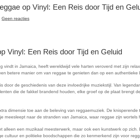
ggae op Vinyl: Een Reis door Tijd en Ge
Geen reacties
 Vinyl: Een Reis door Tijd en Geluid
g vindt in Jamaica, heeft wereldwijd vele harten veroverd met zijn relax
een betere manier om van reggae te genieten dan op een authentieke
 door de geschiedenis van deze invloedrijke muziekstijl. Van legendar
enten die de fakkel brandend houden, elke groef op de plaat brengt de 
extra dimensie toe aan de beleving van reggaemuziek. De knisperende 
 je meesleept naar de stranden van Jamaica, waar reggae zijn wortels h
t alleen een muzikaal meesterwerk, maar ook een kunstwerk op zich. D
ge cultuur en politieke boodschappen die zo kenmerkend zijn voor reg