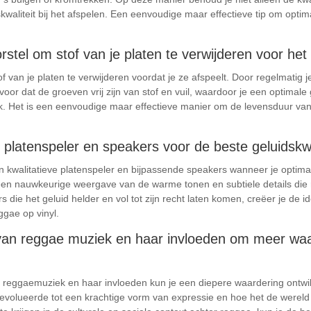
kwaliteit bij het afspelen. Een eenvoudige maar effectieve tip om optim
rstel om stof van je platen te verwijderen voor het
f van je platen te verwijderen voordat je ze afspeelt. Door regelmatig j
voor dat de groeven vrij zijn van stof en vuil, waardoor je een optimale 
ek. Het is een eenvoudige maar effectieve manier om de levensduur van 
e platenspeler en speakers voor de beste geluidskwa
en kwalitatieve platenspeler en bijpassende speakers wanneer je optima
 een nauwkeurige weergave van de warme tonen en subtiele details d
die het geluid helder en vol tot zijn recht laten komen, creëer je de i
gae op vinyl.
van reggae muziek en haar invloeden om meer waard
n reggaemuziek en haar invloeden kun je een diepere waardering ontwi
 evolueerde tot een krachtige vorm van expressie en hoe het de werel