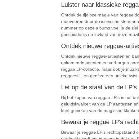
Luister naar klassieke regg
Ontdek de tijdloze magie van reggae doo
meevoeren door de iconische stemmen, 
nummer op deze albums voel je de ziel 
geschiedenis en invloed van deze muzi
Ontdek nieuwe reggae-artiest
Ontdek nieuwe reggae-artiesten en band
opkomende talenten en verborgen pareltj
reggae LP-collectie, maar ook je muzika
reggaestijl, en geef zo een unieke twist
Let op de staat van de LP’s
Bij het kopen van reggae LP’s is het b
geluidskwaliteit van de LP aantasten en
kunt genieten van de magische klanken 
Bewaar je reggae LP’s rec
Bewaar je reggae LP’s rechtopstaand om
verdeeld wordt en voorkom je dat de LP