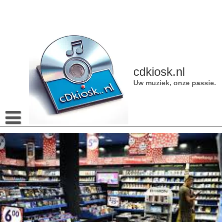
Naar
de
inhoud
gaan
cdkiosk.nl
Uw muziek, onze passie.