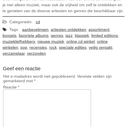
je niet alleen muziek, maar ook de vrijheid om zelf te ontdekken en
te genieten van de diverse artiesten en genres die beschikbaar zijn.
Categorieën:
cd
Tags:
aanbevelingen
,
artiesten ontdekken
,
assortiment
,
boxsets
,
favoriete albums
,
genres
,
jazz
,
klassiek
,
limited editions
,
muziekliefhebbers
,
nieuwe muziek
,
online cd winkel
,
online
winkelen
,
pop
,
recensies
,
rock
,
speciale edities
,
veilig verpakt
,
verzamelaar
,
verzonden
Geef een reactie
Het e-mailadres wordt niet gepubliceerd.
Vereiste velden zijn
gemarkeerd met
*
Reactie
*