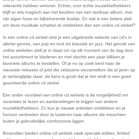
relevantie hebben verloren. Echter, voor echte muziekliefhebbers
blijft er iets magisch aan het bezitten van een tastbaar album, met
zijn eigen hoes en bijbehorende boekje. En wat is een betere plek
om deze muzikale schatten te ontdekken dan een online cd winkel?
In een online cd winkel vind je een uitgebreide selectie van cd’s in
allerlei genres, van pop en rock tot klassiek en jazz. Het gemak van
online winkelen stelt je in staat om op elk moment van de dag door
het assortiment te bladeren en met slechts een paar klikken je
favoriete albums te bestellen. Of je nu op zoek bent naar de
nieuwste releases of juist die zeldzame verzamelbox die al jaren op
je verlanglijstje staat, de kans is groot dat je het vindt in een goed
gesorteerde online cd winkel.
Een ander voordeel van online cd winkels is de mogelijkheid om
recensies te lezen en aanbevelingen te krijgen van andere
muziekliefhebbers. Zo kun je nieuwe artiesten ontdekken en je
horizon verbreden door te luisteren naar albums die misschien
buiten je gebruikelijke comfortzone liggen.
Bovendien bieden online cd winkels vaak speciale edities, limited