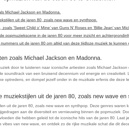
zoals Michael Jackson en Madonna.
ekstijlen uit de jaren 80, zoals new wave en synthpop.
rk, zoals ‘Sweet Child o’ Mine’ van Guns N’ Roses en ‘Billie Jean’ van Mi
 de popmuziekscene in de jaren 80 voor meer inzicht en achtergrondinf
e nummers uit de jaren 80 om altijd van deze tijdloze muziek te kunnen 
esten zoals Michael Jackson en Madonna.
iek door te luisteren naar iconische artiesten zoals Michael Jackson 
n de soundtrack van een bruisend decennium vol energie en creativiteit
jke optredens, en dompel jezelf onder in de muzikale erfenis die deze 
de muziekstijlen uit de jaren 80, zoals new wave en
tijlen uit de jaren 80, zoals new wave en synthpop. Deze genres waren
jgedragen aan de diversiteit en vernieuwing binnen de popmuziek. Door j
 invloeden die hebben geleid tot de iconische hits van de jaren 80. Laat
e vibes van new wave, en ontdek zo de rijke muzikale schat die dit dec