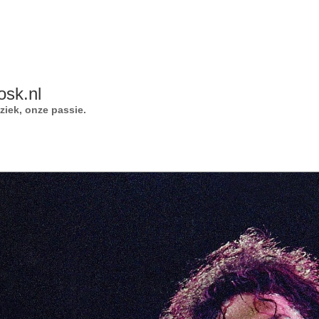
osk.nl
iek, onze passie.