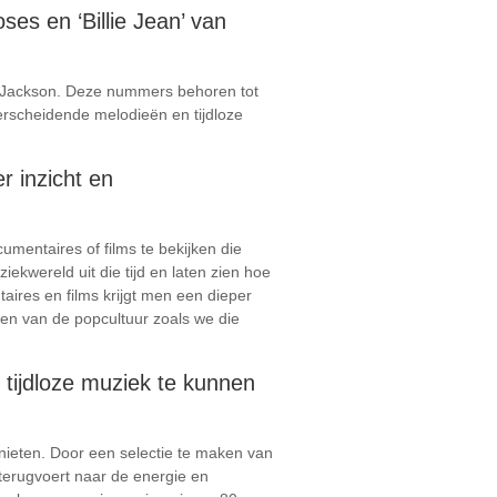
ses en ‘Billie Jean’ van
ael Jackson. Deze nummers behoren tot
rscheidende melodieën en tijdloze
r inzicht en
mentaires of films te bekijken die
kwereld uit die tijd en laten zien hoe
aires en films krijgt men een dieper
en van de popcultuur zoals we die
 tijdloze muziek te kunnen
enieten. Door een selectie te maken van
 terugvoert naar de energie en