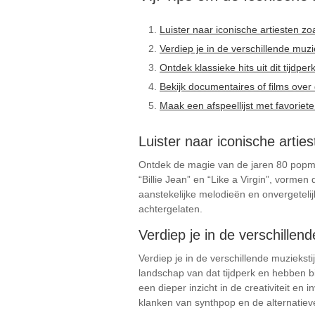
Luister naar iconische artiesten 
Verdiep je in de verschillende muzi
Ontdek klassieke hits uit dit tijdpe
Bekijk documentaires of films over
Maak een afspeellijst met favoriet
Luister naar iconische arti
Ontdek de magie van de jaren 80 popmuz
“Billie Jean” en “Like a Virgin”, vorme
aanstekelijke melodieën en onvergeteli
achtergelaten.
Verdiep je in de verschillen
Verdiep je in de verschillende muzieks
landschap van dat tijdperk en hebben bi
een dieper inzicht in de creativiteit en
klanken van synthpop en de alternatiev