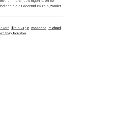
 rocknummers, jouw eigen jaren 80-
melodieën die dit decennium zo bijzonder
iekers
,
like a virgin
,
madonna
,
michael
whitney houston