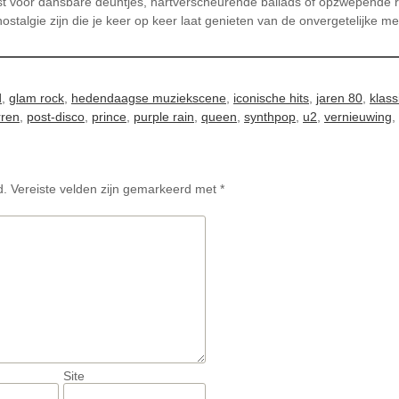
 kiest voor dansbare deuntjes, hartverscheurende ballads of opzwepende
 nostalgie zijn die je keer op keer laat genieten van de onvergetelijke 
d
,
glam rock
,
hedendaagse muziekscene
,
iconische hits
,
jaren 80
,
klass
rren
,
post-disco
,
prince
,
purple rain
,
queen
,
synthpop
,
u2
,
vernieuwing
,
d.
Vereiste velden zijn gemarkeerd met
*
Site