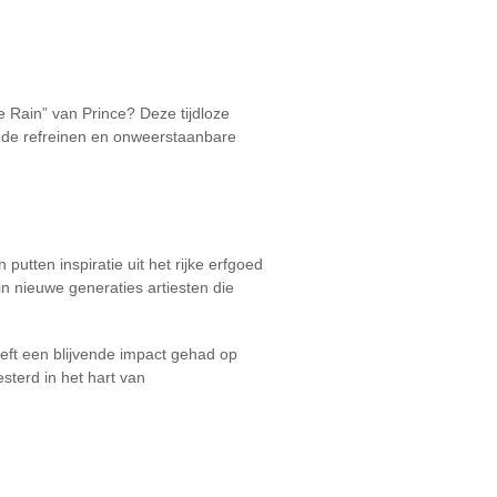
le Rain” van Prince? Deze tijdloze
nde refreinen en onweerstaanbare
utten inspiratie uit het rijke erfgoed
in nieuwe generaties artiesten die
eeft een blijvende impact gehad op
esterd in het hart van