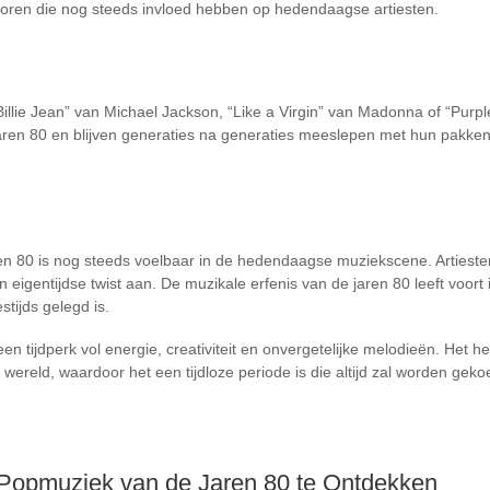
oren die nog steeds invloed hebben op hedendaagse artiesten.
“Billie Jean” van Michael Jackson, “Like a Virgin” van Madonna of “Purp
aren 80 en blijven generaties na generaties meeslepen met hun pakke
n 80 is nog steeds voelbaar in de hedendaagse muziekscene. Artiesten p
eigentijdse twist aan. De muzikale erfenis van de jaren 80 leeft voort 
tijds gelegd is.
n tijdperk vol energie, creativiteit en onvergetelijke melodieën. Het h
r wereld, waardoor het een tijdloze periode is die altijd zal worden geko
e Popmuziek van de Jaren 80 te Ontdekken