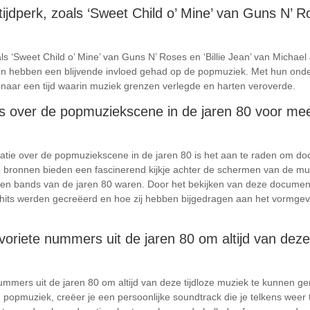
 tijdperk, zoals ‘Sweet Child o’ Mine’ van Guns N’ Ro
 zoals ‘Sweet Child o’ Mine’ van Guns N’ Roses en ‘Billie Jean’ van Mich
 en hebben een blijvende invloed gehad op de popmuziek. Met hun onde
 naar een tijd waarin muziek grenzen verlegde en harten veroverde.
ms over de popmuziekscene in de jaren 80 voor mee
atie over de popmuziekscene in de jaren 80 is het aan te raden om docu
 bronnen bieden een fascinerend kijkje achter de schermen van de muzie
n en bands van de jaren 80 waren. Door het bekijken van deze document
 hits werden gecreëerd en hoe zij hebben bijgedragen aan het vormgev
voriete nummers uit de jaren 80 om altijd van deze
nummers uit de jaren 80 om altijd van deze tijdloze muziek te kunnen g
van popmuziek, creëer je een persoonlijke soundtrack die je telkens weer