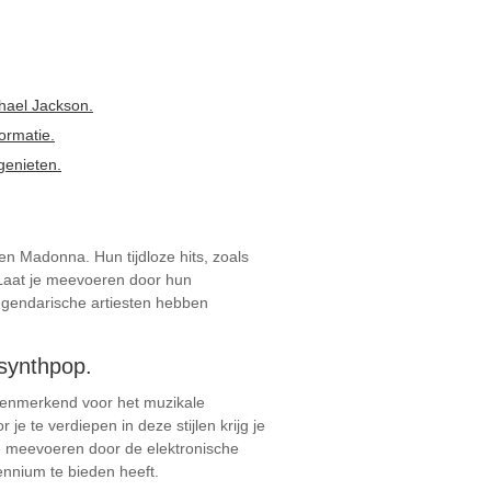
chael Jackson.
ormatie.
genieten.
en Madonna. Hun tijdloze hits, zoals
. Laat je meevoeren door hun
legendarische artiesten hebben
 synthpop.
 kenmerkend voor het muzikale
e te verdiepen in deze stijlen krijg je
 je meevoeren door de elektronische
ennium te bieden heeft.