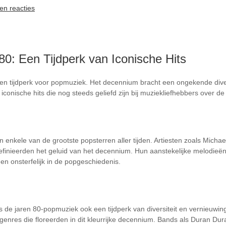
en reacties
0: Een Tijdperk van Iconische Hits
n tijdperk voor popmuziek. Het decennium bracht een ongekende divers
iconische hits die nog steeds geliefd zijn bij muziekliefhebbers over de
 enkele van de grootste popsterren aller tijden. Artiesten zoals Mich
efinieerden het geluid van het decennium. Hun aanstekelijke melodieë
n onsterfelijk in de popgeschiedenis.
de jaren 80-popmuziek ook een tijdperk van diversiteit en vernieuwin
 genres die floreerden in dit kleurrijke decennium. Bands als Duran 