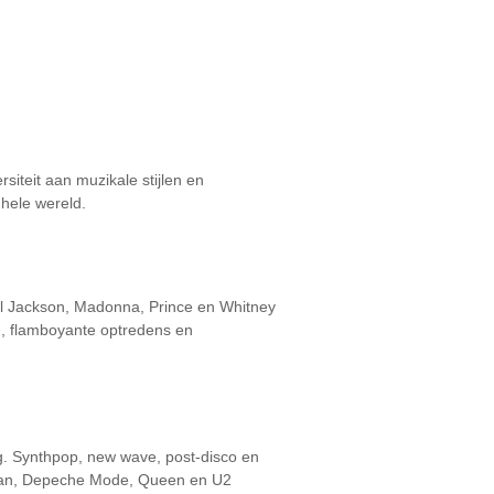
iteit aan muzikale stijlen en
 hele wereld.
ael Jackson, Madonna, Prince en Whitney
n, flamboyante optredens en
g. Synthpop, new wave, post-disco en
Duran, Depeche Mode, Queen en U2