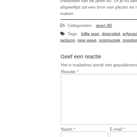
creativiteit van de jaren 80. Of je nu
afspeellijst zal een bron van plezier en
maken.
Categorieën:
jaren 80
Tags:
billie jean
,
diversiteit
,
erfgoe
jackson
,
new wave
,
popmuziek
,
popste
Geef een reactie
Het e-mailadres wordt niet gepubliceer
Reactie
*
Naam
*
E-mail
*