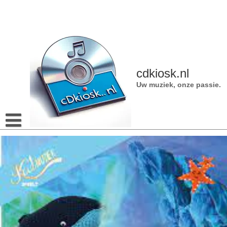
Naar
de
inhoud
gaan
cdkiosk.nl
Uw muziek, onze passie.