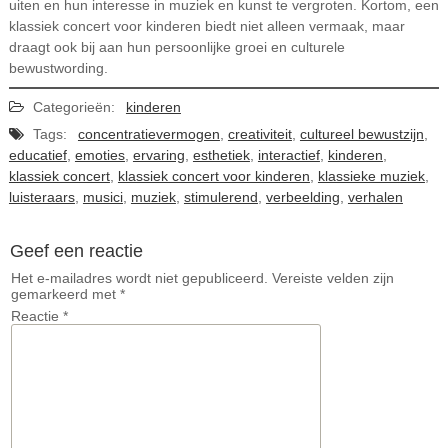
uiten en hun interesse in muziek en kunst te vergroten. Kortom, een
klassiek concert voor kinderen biedt niet alleen vermaak, maar
draagt ook bij aan hun persoonlijke groei en culturele
bewustwording.
Categorieën:
kinderen
Tags:
concentratievermogen
,
creativiteit
,
cultureel bewustzijn
,
educatief
,
emoties
,
ervaring
,
esthetiek
,
interactief
,
kinderen
,
klassiek concert
,
klassiek concert voor kinderen
,
klassieke muziek
,
luisteraars
,
musici
,
muziek
,
stimulerend
,
verbeelding
,
verhalen
Geef een reactie
Het e-mailadres wordt niet gepubliceerd.
Vereiste velden zijn
gemarkeerd met
*
Reactie
*