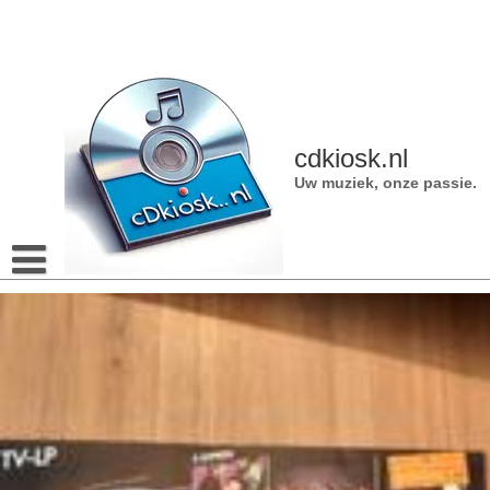
Naar
de
inhoud
gaan
cdkiosk.nl
Uw muziek, onze passie.