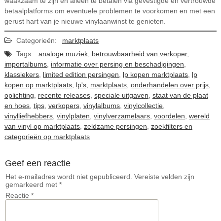
waakzaam te zijn en alleen te betalen via gevestigde en vertrouwde
betaalplatforms om eventuele problemen te voorkomen en met een
gerust hart van je nieuwe vinylaanwinst te genieten.
Categorieën:
marktplaats
Tags:
analoge muziek
,
betrouwbaarheid van verkoper
,
importalbums
,
informatie over persing en beschadigingen
,
klassiekers
,
limited edition persingen
,
lp kopen marktplaats
,
lp
kopen op marktplaats
,
lp's
,
marktplaats
,
onderhandelen over prijs
,
oplichting
,
recente releases
,
speciale uitgaven
,
staat van de plaat
en hoes
,
tips
,
verkopers
,
vinylalbums
,
vinylcollectie
,
vinylliefhebbers
,
vinylplaten
,
vinylverzamelaars
,
voordelen
,
wereld
van vinyl op marktplaats
,
zeldzame persingen
,
zoekfilters en
categorieën op marktplaats
Geef een reactie
Het e-mailadres wordt niet gepubliceerd.
Vereiste velden zijn
gemarkeerd met
*
Reactie
*