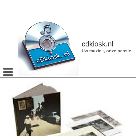
Naar
de
inhoud
gaan
cdkiosk.nl
Uw muziek, onze passie.