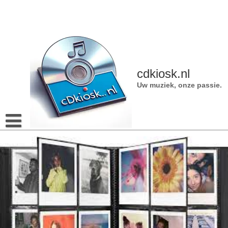
Naar
de
inhoud
gaan
cdkiosk.nl
Uw muziek, onze passie.