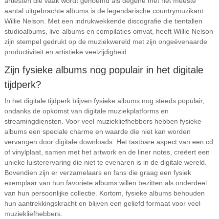
artiesten die vaak wordt genoemd als degene met het meeste
aantal uitgebrachte albums is de legendarische countrymuzikant
Willie Nelson. Met een indrukwekkende discografie die tientallen
studioalbums, live-albums en compilaties omvat, heeft Willie Nelson
zijn stempel gedrukt op de muziekwereld met zijn ongeëvenaarde
productiviteit en artistieke veelzijdigheid.
Zijn fysieke albums nog populair in het digitale
tijdperk?
In het digitale tijdperk blijven fysieke albums nog steeds populair,
ondanks de opkomst van digitale muziekplatforms en
streamingdiensten. Voor veel muziekliefhebbers hebben fysieke
albums een speciale charme en waarde die niet kan worden
vervangen door digitale downloads. Het tastbare aspect van een cd
of vinylplaat, samen met het artwork en de liner notes, creëert een
unieke luisterervaring die niet te evenaren is in de digitale wereld.
Bovendien zijn er verzamelaars en fans die graag een fysiek
exemplaar van hun favoriete albums willen bezitten als onderdeel
van hun persoonlijke collectie. Kortom, fysieke albums behouden
hun aantrekkingskracht en blijven een geliefd formaat voor veel
muziekliefhebbers.