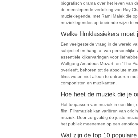
biografisch drama over het leven van 
de meeslepende vertolking van Ray Cha
muzieklegende, met Rami Malek die op b
muzieklegendes op boeiende wijze te ve
Welke filmklassiekers moet 
Een veelgestelde vraag in de wereld va
subjectief en hangt af van persoonlijk
essentiële kijkervaringen voor liefhebb
Wolfgang Amadeus Mozart, en “The Pian
overleeft, behoren tot de absolute must
films weten niet alleen te ontroeren m
componisten en muzikanten.
Hoe heet de muziek die je o
Het toepassen van muziek in een film, o
film. Filmmuziek kan variëren van origi
muziek. Door zorgvuldig de juiste muzie
het publiek meenemen op een emotionel
Wat zijn de top 10 populaire 