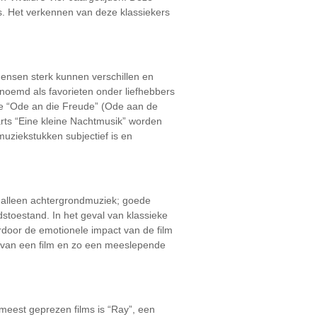
s. Het verkennen van deze klassiekers
ensen sterk kunnen verschillen en
noemd als favorieten onder liefhebbers
che “Ode an die Freude” (Ode aan de
ts “Eine kleine Nachtmusik” worden
muziekstukken subjectief is en
an alleen achtergrondmuziek; goede
stoestand. In het geval van klassieke
rdoor de emotionele impact van de film
 van een film en zo een meeslepende
meest geprezen films is “Ray”, een