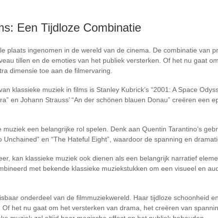
ms: Een Tijdloze Combinatie
iale plaats ingenomen in de wereld van de cinema. De combinatie van 
eau tillen en de emoties van het publiek versterken. Of het nu gaat o
ra dimensie toe aan de filmervaring.
an klassieke muziek in films is Stanley Kubrick’s “2001: A Space Ody
tra” en Johann Strauss’ “An der schönen blauen Donau” creëren een epis
eke muziek een belangrijke rol spelen. Denk aan Quentin Tarantino’s geb
go Unchained” en “The Hateful Eight”, waardoor de spanning en dramat
r, kan klassieke muziek ook dienen als een belangrijk narratief element 
mbineerd met bekende klassieke muziekstukken om een visueel en audit
misbaar onderdeel van de filmmuziekwereld. Haar tijdloze schoonheid 
l. Of het nu gaat om het versterken van drama, het creëren van spann