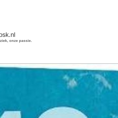
osk.nl
iek, onze passie.