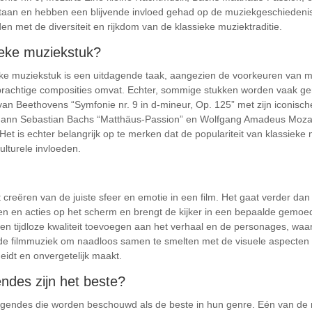
staan en hebben een blijvende invloed gehad op de muziekgeschiedeni
 met de diversiteit en rijkdom van de klassieke muziektraditie.
sieke muziekstuk?
eke muziekstuk is een uitdagende taak, aangezien de voorkeuren van m
prachtige composities omvat. Echter, sommige stukken worden vaak ge
van Beethovens “Symfonie nr. 9 in d-mineur, Op. 125” met zijn iconis
ohann Sebastian Bachs “Matthäus-Passion” en Wolfgang Amadeus Mozar
et is echter belangrijk op te merken dat de populariteit van klassieke 
ulturele invloeden.
 creëren van de juiste sfeer en emotie in een film. Het gaat verder d
gen en acties op het scherm en brengt de kijker in een bepaalde gemoed
een tijdloze kwaliteit toevoegen aan het verhaal en de personages, waa
de filmmuziek om naadloos samen te smelten met de visuele aspecten
eidt en onvergetelijk maakt.
ndes zijn het beste?
klegendes die worden beschouwd als de beste in hun genre. Eén van de 