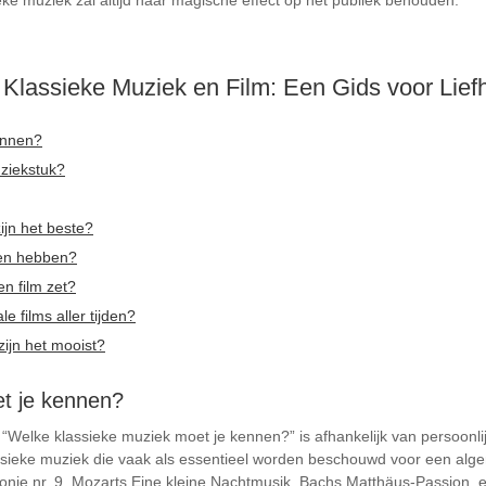
ke muziek zal altijd haar magische effect op het publiek behouden.
 Klassieke Muziek en Film: Een Gids voor Lief
ennen?
uziekstuk?
ijn het beste?
ien hebben?
n film zet?
e films aller tijden?
zijn het mooist?
t je kennen?
“Welke klassieke muziek moet je kennen?” is afhankelijk van persoonlij
ssieke muziek die vaak als essentieel worden beschouwd voor een alg
e nr. 9, Mozarts Eine kleine Nachtmusik, Bachs Matthäus-Passion, en 