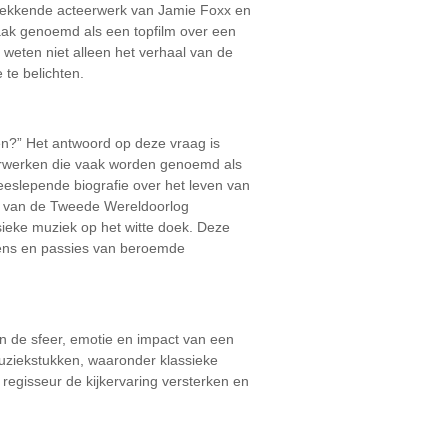
kwekkende acteerwerk van Jamie Foxx en
aak genoemd als een topfilm over een
weten niet alleen het verhaal van de
te belichten.
en?” Het antwoord op deze vraag is
sterwerken die vaak worden genoemd als
eeslepende biografie over het leven van
en van de Tweede Wereldoorlog
ssieke muziek op het witte doek. Deze
evens en passies van beroemde
an de sfeer, emotie en impact van een
muziekstukken, waaronder klassieke
 regisseur de kijkervaring versterken en