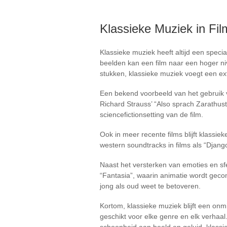
Klassieke Muziek in Fil
Klassieke muziek heeft altijd een spec
beelden kan een film naar een hoger niv
stukken, klassieke muziek voegt een ext
Een bekend voorbeeld van het gebruik v
Richard Strauss’ “Also sprach Zarathus
sciencefictionsetting van de film.
Ook in meer recente films blijft klassi
western soundtracks in films als “Djan
Naast het versterken van emoties en sfee
“Fantasia”, waarin animatie wordt geco
jong als oud weet te betoveren.
Kortom, klassieke muziek blijft een on
geschikt voor elke genre en elk verhaa