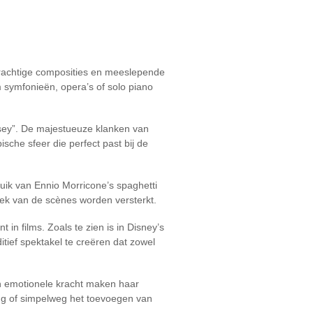
prachtige composities en meeslepende
m symfonieën, opera’s of solo piano
ssey”. De majestueuze klanken van
che sfeer die perfect past bij de
ruik van Ennio Morricone’s spaghetti
iek van de scènes worden versterkt.
in films. Zoals te zien is in Disney’s
ief spektakel te creëren dat zowel
en emotionele kracht maken haar
ing of simpelweg het toevoegen van