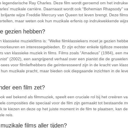
de legendarische Ray Charles. Deze film wordt geroemd om het indru
rles’ muzikale carrière. Daarnaast wordt ook “Bohemian Rhapsody” v
riljante wijze Freddie Mercury van Queen tot leven brengt. Deze films 
rtellen, maar weten ook hun muzikale erfenis op indrukwekkende wijze 
je gezien hebben?
n klassieke muziekfilms is: “Welke filmklassiekers moet je gezien hebb
e voorkeuren en interessegebieden. Er zijn echter enkele tijdloze mee
ers van klassieke muziek in films. Films zoals “Amadeus” (1984), een m
ist” (2002), een aangrijpend verhaal over een pianist die de gruwel
-sees voor filmliefhebbers die geïnteresseerd zijn in de kracht van kla
et hun muzikale pracht, maar bieden ook diepgaande inzichten in de l
nder een film zet?
ok wel bekend als filmmuziek, speelt een cruciale rol bij het creëren v
nele composities die speciaal voor de film zijn gemaakt tot bestaande 
k te kiezen en deze op het juiste moment in de film te plaatsen, kan de
e reis.
muzikale films aller tijden?