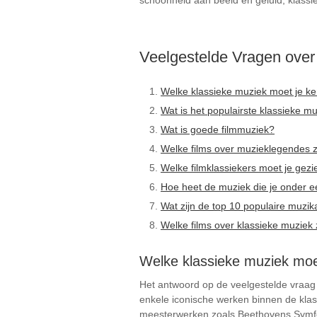
schoonheid aan beeld en geluid, klassie
Veelgestelde Vragen over
Welke klassieke muziek moet je k
Wat is het populairste klassieke m
Wat is goede filmmuziek?
Welke films over muzieklegendes z
Welke filmklassiekers moet je gez
Hoe heet de muziek die je onder ee
Wat zijn de top 10 populaire muzikal
Welke films over klassieke muziek 
Welke klassieke muziek moe
Het antwoord op de veelgestelde vraag 
enkele iconische werken binnen de kla
meesterwerken zoals Beethovens Symfoni