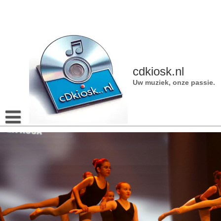
Naar
de
inhoud
gaan
cdkiosk.nl
Uw muziek, onze passie.