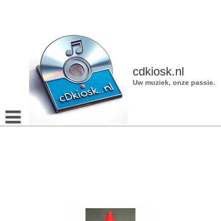
Naar
de
inhoud
gaan
cdkiosk.nl
Uw muziek, onze passie.