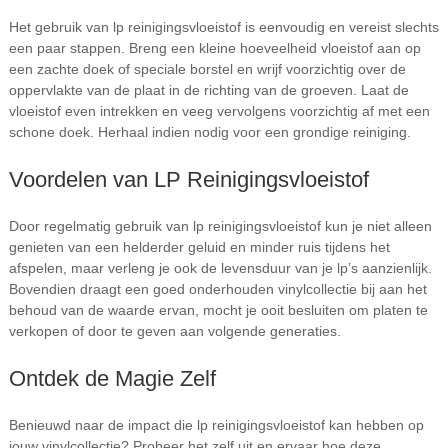
Het gebruik van lp reinigingsvloeistof is eenvoudig en vereist slechts
een paar stappen. Breng een kleine hoeveelheid vloeistof aan op
een zachte doek of speciale borstel en wrijf voorzichtig over de
oppervlakte van de plaat in de richting van de groeven. Laat de
vloeistof even intrekken en veeg vervolgens voorzichtig af met een
schone doek. Herhaal indien nodig voor een grondige reiniging.
Voordelen van LP Reinigingsvloeistof
Door regelmatig gebruik van lp reinigingsvloeistof kun je niet alleen
genieten van een helderder geluid en minder ruis tijdens het
afspelen, maar verleng je ook de levensduur van je lp’s aanzienlijk.
Bovendien draagt een goed onderhouden vinylcollectie bij aan het
behoud van de waarde ervan, mocht je ooit besluiten om platen te
verkopen of door te geven aan volgende generaties.
Ontdek de Magie Zelf
Benieuwd naar de impact die lp reinigingsvloeistof kan hebben op
jouw vinylcollectie? Probeer het zelf uit en ervaar hoe deze