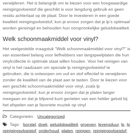
verwijderen. Het is belangrijk om te kiezen voor een hoogwaardige
reinigingsvloeistof die geschikt is voor langdurig gebruik en geen
residu achterlaat op de plaat. Door te investeren in een goede
kwaliteit reinigingsvloeistof, kun je ervoor zorgen dat je lp’s optimaal
worden gereinigd en behouden hun oorspronkelijke geluidskwaliteit.
Welk schoonmaakmiddel voor vinyl?
Het veelgestelde vraagstuk “Welk schoonmaakmiddel voor vinyl?” is
van essentieel belang voor liefhebbers van langspeelplaten die hun
vinylcollectie in optimale staat willen houden. Voor het reinigen van
vinyl is het raadzaam om speciale lp reinigingsvloeistof te
gebruiken, die is ontworpen om vuil en stof effectief te verwijderen
zonder de kwaliteit van de plaat aan te tasten. Door te kiezen voor
een geschikt schoonmaakmiddel voor vinyl, zoals lp
reinigingsvloeistof, kun je ervoor zorgen dat je platen langer
meegaan en dat je blijvend kunt genieten van een helder geluid bij
het afspelen van je favoriete muziek op vinyl.
Categorieën:
Uncategorized
Tags:
borstel
,
doek
,
geluidskwaliteit
,
groeven
,
levensduur
,
lp
,
lp
reinigingsvloeistof
,
onderhoud
,
platen
,
reinigen
,
reinigingsvloeistof
,