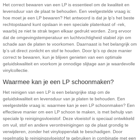
Het correct bewaren van een LP is essentieel om de kwaliteit en
levensduur van de plaat te behouden. Een veelgestelde vraag is:
hoe moet je een LP bewaren? Het antwoord is dat je lp’s het beste
rechtopstaand kunt opslaan in een speciale platenkast of -rek,
waarbij ze niet te strak tegen elkaar gedrukt worden. Zorg ervoor
dat de omgevingstemperatuur en luchtvochtigheid stabiel zijn om
schade aan de platen te voorkomen. Daarnaast is het belangrijk om
lp’s uit direct zonlicht en stof te houden. Door lp’s op deze manier
correct te bewaren, kun je blijven genieten van een optimale
geluidskwaliteit en voorkom je onnodige slijtage aan je waardevolle
vinylcollectie.
Waarmee kan je een LP schoonmaken?
Het reinigen van een LP is een belangrijke stap om de
geluidskwaliteit en levensduur van je platen te behouden. Een
veelgestelde vraag is: waarmee kan je een LP schoonmaken? Een
effectieve manier om een LP schoon te maken, is met behulp van
speciale lp reinigingsvloeistof. Deze vloeistof is speciaal ontwikkeld
om vuil, stof en andere verontreinigingen op de plaat grondig te
verwijderen, zonder het vinyloppervlak te beschadigen. Door
regelmatig lp reinigingsvloeistof te gebruiken in combinatie met een