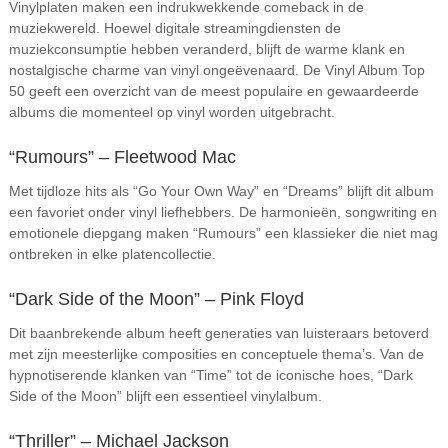
Vinylplaten maken een indrukwekkende comeback in de
muziekwereld. Hoewel digitale streamingdiensten de
muziekconsumptie hebben veranderd, blijft de warme klank en
nostalgische charme van vinyl ongeëvenaard. De Vinyl Album Top
50 geeft een overzicht van de meest populaire en gewaardeerde
albums die momenteel op vinyl worden uitgebracht.
“Rumours” – Fleetwood Mac
Met tijdloze hits als “Go Your Own Way” en “Dreams” blijft dit album
een favoriet onder vinyl liefhebbers. De harmonieën, songwriting en
emotionele diepgang maken “Rumours” een klassieker die niet mag
ontbreken in elke platencollectie.
“Dark Side of the Moon” – Pink Floyd
Dit baanbrekende album heeft generaties van luisteraars betoverd
met zijn meesterlijke composities en conceptuele thema’s. Van de
hypnotiserende klanken van “Time” tot de iconische hoes, “Dark
Side of the Moon” blijft een essentieel vinylalbum.
“Thriller” – Michael Jackson