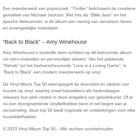
Een meesterwerk van popmuziek, “Thriller” belichaamt de creatieve
genialiteit van Michael Jackson. Met hits als “Billie Jean” en het
epische titelnummer, is dit album een viering van dansbare ritmes
en onvergetelijke melodieën.
“Back to Black” – Amy Winehouse
Amy Winehouse’s soulvolle stem schittert op dit bekroonde album
vol retro-invloeden en persoonlijke teksten. Van het pakkende
“Rehab” tot het hartverscheurende “Love is a Losing Game”, is
“Back to Black” een modern meesterwerk op vinyl.
De Vinyl Album Top 50 weerspiegelt de diversiteit en rijkdom van
muziek op vinyl, waarbij zowel klassiekers als hedendaagse
releases hun plek vinden in deze eregalerij van geluidskunst. Of je
nu een doorgewinterde vinylliefhebber bent of net begint aan je
verzameling, deze top 50 biedt inspiratie en ontdekkingen voor elke
muziekliefhebber.
© 2023 Vinyl Album Top 50 – Alle rechten voorbehouden