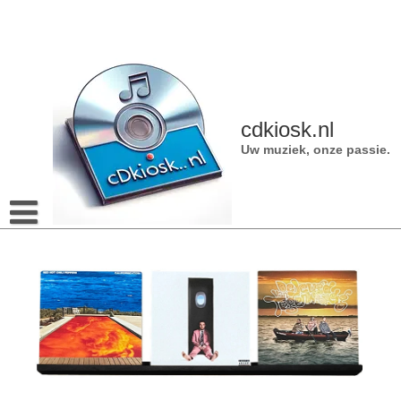
Naar
de
inhoud
gaan
cdkiosk.nl
Uw muziek, onze passie.