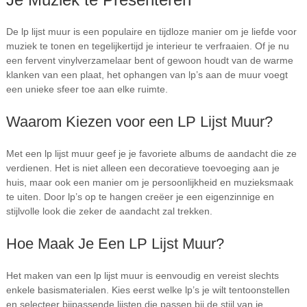
De lp lijst muur is een populaire en tijdloze manier om je liefde voor
muziek te tonen en tegelijkertijd je interieur te verfraaien. Of je nu
een fervent vinylverzamelaar bent of gewoon houdt van de warme
klanken van een plaat, het ophangen van lp’s aan de muur voegt
een unieke sfeer toe aan elke ruimte.
Waarom Kiezen voor een LP Lijst Muur?
Met een lp lijst muur geef je je favoriete albums de aandacht die ze
verdienen. Het is niet alleen een decoratieve toevoeging aan je
huis, maar ook een manier om je persoonlijkheid en muzieksmaak
te uiten. Door lp’s op te hangen creëer je een eigenzinnige en
stijlvolle look die zeker de aandacht zal trekken.
Hoe Maak Je Een LP Lijst Muur?
Het maken van een lp lijst muur is eenvoudig en vereist slechts
enkele basismaterialen. Kies eerst welke lp’s je wilt tentoonstellen
en selecteer bijpassende lijsten die passen bij de stijl van je