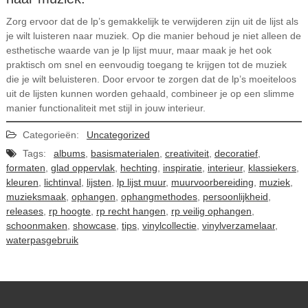
Zorg ervoor dat de lp’s gemakkelijk te verwijderen zijn uit de lijst als
je wilt luisteren naar muziek. Op die manier behoud je niet alleen de
esthetische waarde van je lp lijst muur, maar maak je het ook
praktisch om snel en eenvoudig toegang te krijgen tot de muziek
die je wilt beluisteren. Door ervoor te zorgen dat de lp’s moeiteloos
uit de lijsten kunnen worden gehaald, combineer je op een slimme
manier functionaliteit met stijl in jouw interieur.
Categorieën:
Uncategorized
Tags:
albums
,
basismaterialen
,
creativiteit
,
decoratief
,
formaten
,
glad oppervlak
,
hechting
,
inspiratie
,
interieur
,
klassiekers
,
kleuren
,
lichtinval
,
lijsten
,
lp lijst muur
,
muurvoorbereiding
,
muziek
,
muzieksmaak
,
ophangen
,
ophangmethodes
,
persoonlijkheid
,
releases
,
rp hoogte
,
rp recht hangen
,
rp veilig ophangen
,
schoonmaken
,
showcase
,
tips
,
vinylcollectie
,
vinylverzamelaar
,
waterpasgebruik