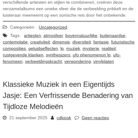
verschillende artiesten en stijlen te combineren, creëren deze
verzamelalbums een unieke sfeer die de verbeelding prikkelt en de
luisteraar meeneemt op een sonische reis door het onbekende.
Categorieën:
Uncategorized
Tags:
artiesten
,
atmosfeer
,
bovennatuurlijke
,
buitenaardse
,
contemplatie
,
creativiteit
,
dimensie
,
diversiteit
,
fantasie
,
futuristische
composities
,
geluidseffecten
,
lp
,
muziek
,
mysterie
,
realiteit
,
rustgevende klanken
,
synthesizers
,
ufo phenomenon lp
,
ufo-
fenomeen
,
verbeeldingskracht
,
verwondering
,
vinylplaten
Klassieke Muziek in een Eigentijds
Jasje: Een Verfrissende Benadering van
Tijdloze Melodieën
21 september 2025
cdkiosk
Geen reacties