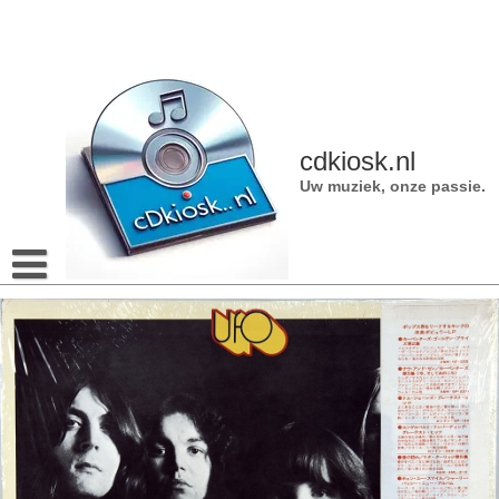
Naar
de
inhoud
gaan
cdkiosk.nl
Uw muziek, onze passie.