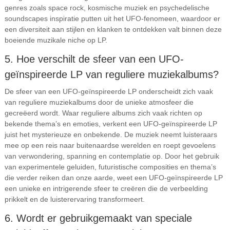
genres zoals space rock, kosmische muziek en psychedelische
soundscapes inspiratie putten uit het UFO-fenomeen, waardoor er
een diversiteit aan stijlen en klanken te ontdekken valt binnen deze
boeiende muzikale niche op LP.
5. Hoe verschilt de sfeer van een UFO-
geïnspireerde LP van reguliere muziekalbums?
De sfeer van een UFO-geïnspireerde LP onderscheidt zich vaak
van reguliere muziekalbums door de unieke atmosfeer die
gecreëerd wordt. Waar reguliere albums zich vaak richten op
bekende thema’s en emoties, verkent een UFO-geïnspireerde LP
juist het mysterieuze en onbekende. De muziek neemt luisteraars
mee op een reis naar buitenaardse werelden en roept gevoelens
van verwondering, spanning en contemplatie op. Door het gebruik
van experimentele geluiden, futuristische composities en thema’s
die verder reiken dan onze aarde, weet een UFO-geïnspireerde LP
een unieke en intrigerende sfeer te creëren die de verbeelding
prikkelt en de luisterervaring transformeert.
6. Wordt er gebruikgemaakt van speciale