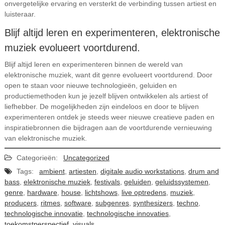
onvergetelijke ervaring en versterkt de verbinding tussen artiest en
luisteraar.
Blijf altijd leren en experimenteren, elektronische
muziek evolueert voortdurend.
Blijf altijd leren en experimenteren binnen de wereld van
elektronische muziek, want dit genre evolueert voortdurend. Door
open te staan voor nieuwe technologieën, geluiden en
productiemethoden kun je jezelf blijven ontwikkelen als artiest of
liefhebber. De mogelijkheden zijn eindeloos en door te blijven
experimenteren ontdek je steeds weer nieuwe creatieve paden en
inspiratiebronnen die bijdragen aan de voortdurende vernieuwing
van elektronische muziek.
Categorieën:
Uncategorized
Tags:
ambient
,
artiesten
,
digitale audio workstations
,
drum and
bass
,
elektronische muziek
,
festivals
,
geluiden
,
geluidssystemen
,
genre
,
hardware
,
house
,
lichtshows
,
live optredens
,
muziek
,
producers
,
ritmes
,
software
,
subgenres
,
synthesizers
,
techno
,
technologische innovatie
,
technologische innovaties
,
toekomstperspectief
,
visuals