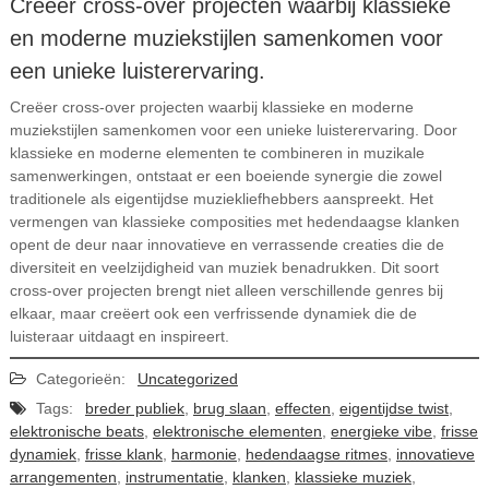
Creëer cross-over projecten waarbij klassieke
en moderne muziekstijlen samenkomen voor
een unieke luisterervaring.
Creëer cross-over projecten waarbij klassieke en moderne
muziekstijlen samenkomen voor een unieke luisterervaring. Door
klassieke en moderne elementen te combineren in muzikale
samenwerkingen, ontstaat er een boeiende synergie die zowel
traditionele als eigentijdse muziekliefhebbers aanspreekt. Het
vermengen van klassieke composities met hedendaagse klanken
opent de deur naar innovatieve en verrassende creaties die de
diversiteit en veelzijdigheid van muziek benadrukken. Dit soort
cross-over projecten brengt niet alleen verschillende genres bij
elkaar, maar creëert ook een verfrissende dynamiek die de
luisteraar uitdaagt en inspireert.
Categorieën:
Uncategorized
Tags:
breder publiek
,
brug slaan
,
effecten
,
eigentijdse twist
,
elektronische beats
,
elektronische elementen
,
energieke vibe
,
frisse
dynamiek
,
frisse klank
,
harmonie
,
hedendaagse ritmes
,
innovatieve
arrangementen
,
instrumentatie
,
klanken
,
klassieke muziek
,