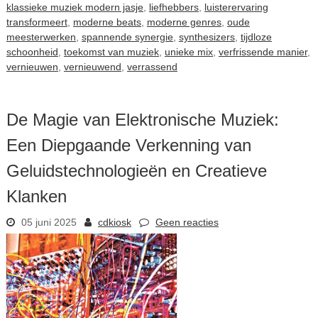
klassieke muziek modern jasje
,
liefhebbers
,
luisterervaring
transformeert
,
moderne beats
,
moderne genres
,
oude
meesterwerken
,
spannende synergie
,
synthesizers
,
tijdloze
schoonheid
,
toekomst van muziek
,
unieke mix
,
verfrissende manier
,
vernieuwen
,
vernieuwend
,
verrassend
De Magie van Elektronische Muziek:
Een Diepgaande Verkenning van
Geluidstechnologieën en Creatieve
Klanken
05 juni 2025
cdkiosk
Geen reacties