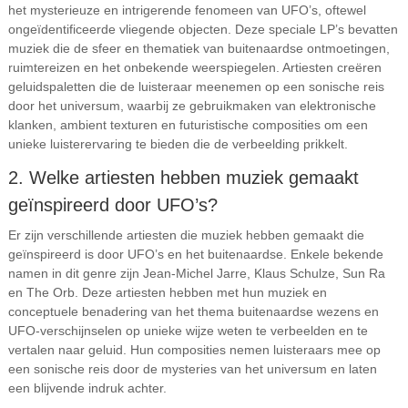
het mysterieuze en intrigerende fenomeen van UFO’s, oftewel
ongeïdentificeerde vliegende objecten. Deze speciale LP’s bevatten
muziek die de sfeer en thematiek van buitenaardse ontmoetingen,
ruimtereizen en het onbekende weerspiegelen. Artiesten creëren
geluidspaletten die de luisteraar meenemen op een sonische reis
door het universum, waarbij ze gebruikmaken van elektronische
klanken, ambient texturen en futuristische composities om een
unieke luisterervaring te bieden die de verbeelding prikkelt.
2. Welke artiesten hebben muziek gemaakt
geïnspireerd door UFO’s?
Er zijn verschillende artiesten die muziek hebben gemaakt die
geïnspireerd is door UFO’s en het buitenaardse. Enkele bekende
namen in dit genre zijn Jean-Michel Jarre, Klaus Schulze, Sun Ra
en The Orb. Deze artiesten hebben met hun muziek en
conceptuele benadering van het thema buitenaardse wezens en
UFO-verschijnselen op unieke wijze weten te verbeelden en te
vertalen naar geluid. Hun composities nemen luisteraars mee op
een sonische reis door de mysteries van het universum en laten
een blijvende indruk achter.