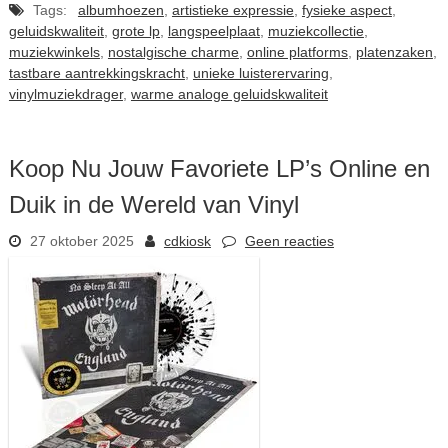
Tags:
albumhoezen
,
artistieke expressie
,
fysieke aspect
,
geluidskwaliteit
,
grote lp
,
langspeelplaat
,
muziekcollectie
,
muziekwinkels
,
nostalgische charme
,
online platforms
,
platenzaken
,
tastbare aantrekkingskracht
,
unieke luisterervaring
,
vinylmuziekdrager
,
warme analoge geluidskwaliteit
Koop Nu Jouw Favoriete LP’s Online en
Duik in de Wereld van Vinyl
27 oktober 2025
cdkiosk
Geen reacties