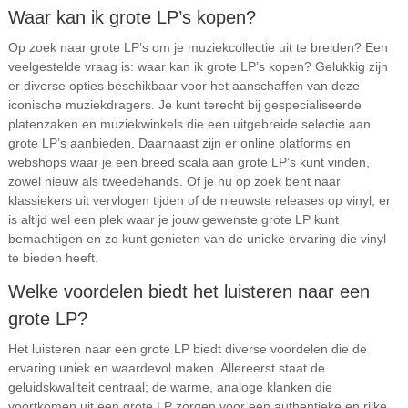
Waar kan ik grote LP’s kopen?
Op zoek naar grote LP’s om je muziekcollectie uit te breiden? Een
veelgestelde vraag is: waar kan ik grote LP’s kopen? Gelukkig zijn
er diverse opties beschikbaar voor het aanschaffen van deze
iconische muziekdragers. Je kunt terecht bij gespecialiseerde
platenzaken en muziekwinkels die een uitgebreide selectie aan
grote LP’s aanbieden. Daarnaast zijn er online platforms en
webshops waar je een breed scala aan grote LP’s kunt vinden,
zowel nieuw als tweedehands. Of je nu op zoek bent naar
klassiekers uit vervlogen tijden of de nieuwste releases op vinyl, er
is altijd wel een plek waar je jouw gewenste grote LP kunt
bemachtigen en zo kunt genieten van de unieke ervaring die vinyl
te bieden heeft.
Welke voordelen biedt het luisteren naar een
grote LP?
Het luisteren naar een grote LP biedt diverse voordelen die de
ervaring uniek en waardevol maken. Allereerst staat de
geluidskwaliteit centraal; de warme, analoge klanken die
voortkomen uit een grote LP zorgen voor een authentieke en rijke