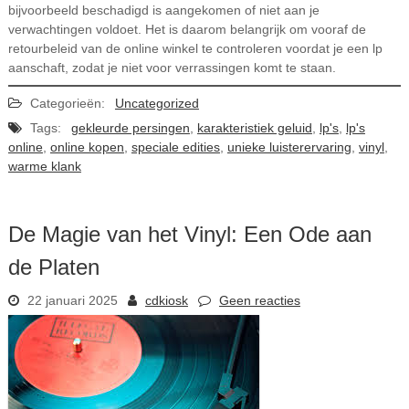
bijvoorbeeld beschadigd is aangekomen of niet aan je
verwachtingen voldoet. Het is daarom belangrijk om vooraf de
retourbeleid van de online winkel te controleren voordat je een lp
aanschaft, zodat je niet voor verrassingen komt te staan.
Categorieën:
Uncategorized
Tags:
gekleurde persingen
,
karakteristiek geluid
,
lp's
,
lp's
online
,
online kopen
,
speciale edities
,
unieke luisterervaring
,
vinyl
,
warme klank
De Magie van het Vinyl: Een Ode aan
de Platen
22 januari 2025
cdkiosk
Geen reacties