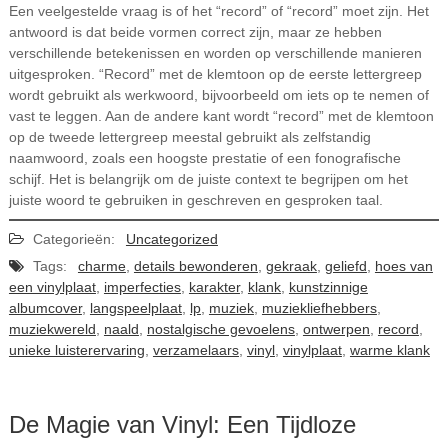
Een veelgestelde vraag is of het “record” of “record” moet zijn. Het
antwoord is dat beide vormen correct zijn, maar ze hebben
verschillende betekenissen en worden op verschillende manieren
uitgesproken. “Record” met de klemtoon op de eerste lettergreep
wordt gebruikt als werkwoord, bijvoorbeeld om iets op te nemen of
vast te leggen. Aan de andere kant wordt “record” met de klemtoon
op de tweede lettergreep meestal gebruikt als zelfstandig
naamwoord, zoals een hoogste prestatie of een fonografische
schijf. Het is belangrijk om de juiste context te begrijpen om het
juiste woord te gebruiken in geschreven en gesproken taal.
Categorieën:
Uncategorized
Tags:
charme
,
details bewonderen
,
gekraak
,
geliefd
,
hoes van
een vinylplaat
,
imperfecties
,
karakter
,
klank
,
kunstzinnige
albumcover
,
langspeelplaat
,
lp
,
muziek
,
muziekliefhebbers
,
muziekwereld
,
naald
,
nostalgische gevoelens
,
ontwerpen
,
record
,
unieke luisterervaring
,
verzamelaars
,
vinyl
,
vinylplaat
,
warme klank
De Magie van Vinyl: Een Tijdloze