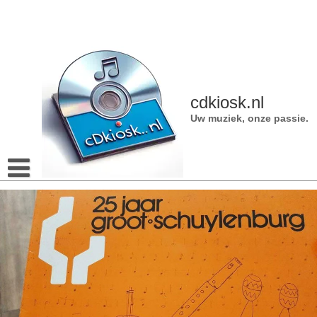
Naar
de
inhoud
gaan
cdkiosk.nl
Uw muziek, onze passie.