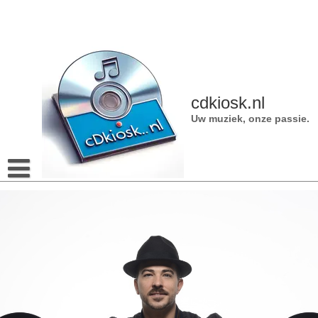
Naar
de
inhoud
gaan
cdkiosk.nl
Uw muziek, onze passie.