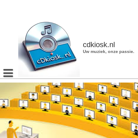
Naar
de
inhoud
gaan
cdkiosk.nl
Uw muziek, onze passie.