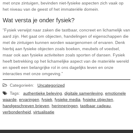
met onze zintuigen, bevinden niet-fysieke aspecten zich vaak op
het niveau van de geest of het immateriële domein.
Wat versta je onder fysiek?
“Fysiek verwijst naar zaken die tastbaar, concreet en lichamelijk van
aard zijn. Het gaat om objecten, handelingen of eigenschappen die
met de zintuigen kunnen worden waargenomen of ervaren. Denk
hierbij aan fysieke objecten zoals boeken, meubels of voedsel,
maar ook aan fysieke activiteiten zoals sporten of dansen. Fysiek
heeft betrekking op het lichamelijke aspect van de materiële wereld
en speelt een belangrijke rol in ons dagelijks leven en onze
interacties met onze omgeving.”
Categorieën:
Uncategorized
Tags:
authentieke beleving
,
digitale samenleving
,
emotionele
waarde
,
ervaringen
,
fysiek
,
fysieke media
,
fysieke objecten
,
handgeschreven brieven
,
herinneringen
,
tastbaar cadeau
,
verbondenheid
,
virtualisatie