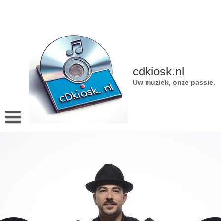
Naar
de
inhoud
gaan
cdkiosk.nl
Uw muziek, onze passie.