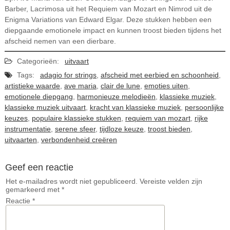
Barber, Lacrimosa uit het Requiem van Mozart en Nimrod uit de
Enigma Variations van Edward Elgar. Deze stukken hebben een
diepgaande emotionele impact en kunnen troost bieden tijdens het
afscheid nemen van een dierbare.
Categorieën:
uitvaart
Tags:
adagio for strings
,
afscheid met eerbied en schoonheid
,
artistieke waarde
,
ave maria
,
clair de lune
,
emoties uiten
,
emotionele diepgang
,
harmonieuze melodieën
,
klassieke muziek
,
klassieke muziek uitvaart
,
kracht van klassieke muziek
,
persoonlijke
keuzes
,
populaire klassieke stukken
,
requiem van mozart
,
rijke
instrumentatie
,
serene sfeer
,
tijdloze keuze
,
troost bieden
,
uitvaarten
,
verbondenheid creëren
Geef een reactie
Het e-mailadres wordt niet gepubliceerd.
Vereiste velden zijn
gemarkeerd met
*
Reactie
*