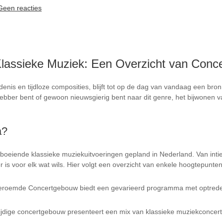
Geen reacties
Klassieke Muziek: Een Overzicht van Con
denis en tijdloze composities, blijft tot op de dag van vandaag een bro
hebber bent of gewoon nieuwsgierig bent naar dit genre, het bijwonen
a?
oeiende klassieke muziekuitvoeringen gepland in Nederland. Van int
 is voor elk wat wils. Hier volgt een overzicht van enkele hoogtepunte
eroemde Concertgebouw biedt een gevarieerd programma met optrede
ijdige concertgebouw presenteert een mix van klassieke muziekconcert