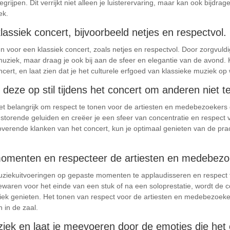
grijpen. Dit verrijkt niet alleen je luisterervaring, maar kan ook bijd
ek.
assiek concert, bijvoorbeeld netjes en respectvol.
 voor een klassiek concert, zoals netjes en respectvol. Door zorgvuldig j
iek, maar draag je ook bij aan de sfeer en elegantie van de avond. Kies
cert, en laat zien dat je het culturele erfgoed van klassieke muziek op
t deze op stil tijdens het concert om anderen niet t
et belangrijk om respect te tonen voor de artiesten en medebezoekers d
e storende geluiden en creëer je een sfeer van concentratie en respect v
toverende klanken van het concert, kun je optimaal genieten van de pr
omenten en respecteer de artiesten en medebezo
 muziekuitvoeringen op gepaste momenten te applaudisseren en respect 
aren voor het einde van een stuk of na een soloprestatie, wordt de co
ziek genieten. Het tonen van respect voor de artiesten en medebezoek
 in de zaal.
iek en laat je meevoeren door de emoties die het 