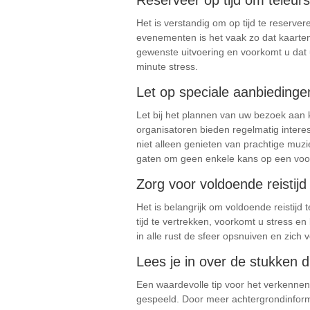
Reserveer op tijd om teleur
Het is verstandig om op tijd te reserve
evenementen is het vaak zo dat kaarten 
gewenste uitvoering en voorkomt u dat u
minute stress.
Let op speciale aanbiedingen
Let bij het plannen van uw bezoek aan 
organisatoren bieden regelmatig intere
niet alleen genieten van prachtige muz
gaten om geen enkele kans op een voor
Zorg voor voldoende reistijd
Het is belangrijk om voldoende reistij
tijd te vertrekken, voorkomt u stress e
in alle rust de sfeer opsnuiven en zic
Lees je in over de stukken 
Een waardevolle tip voor het verkennen
gespeeld. Door meer achtergrondinforma