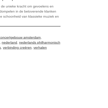
t de unieke kracht om gevoelens en
erdompelen in de betoverende klanken
 de schoonheid van klassieke muziek en
concertgebouw amsterdam
,
,
nederland
,
nederlands philharmonisch
s
,
verbinding creëren
,
verhalen