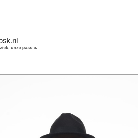
osk.nl
iek, onze passie.