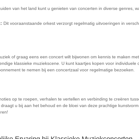
zuiden van het land kunt u genieten van concerten in diverse genres,
:
Dit vooraanstaande orkest verzorgt regelmatig uitvoeringen in verschi
ziek of graag eens een concert wilt bijwonen om kennis te maken met d
ndige klassieke muziekscene. U kunt kaartjes kopen voor individuele 
onnement te nemen bij een concertzaal voor regelmatige bezoeken.
ties op te roepen, verhalen te vertellen en verbinding te creëren tusse
aagt u bij aan het behoud en de bloei van deze prachtige kunstvorm.
eren!
lijke Ervaring bij Klassieke Muziekconcerten