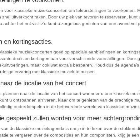
stellingen te voorkomen.
ren voor klassieke muziekconcerten om teleurstellingen te voorkomen. M
snel uitverkocht raken. Door uw plek van tevoren te reserveren, kunt u
 achter het net vist. Zo kunt u zorgeloos genieten van een avond vol p
 en kortingsacties.
klassieke muziekconcerten goed op speciale aanbiedingen en kortingsa
ssante deals en kortingen aan voor verschillende voorstellingen. Door 
iekuitvoeringen, maar ook wat extra’s besparen. Houd dus de agenda’s 
delige ervaring met klassieke muziek te missen.
 naar de locatie van het concert.
d te plannen naar de locatie van het concert wanneer u een klassiek mu
n kunt u ontspannen arriveren, klaar om te genieten van de prachtige mu
h volledig onderdompelen in de betoverende wereld van klassieke muziek
die gespeeld zullen worden voor meer achtergrondi
 van de klassieke muziekagenda is om je in te lezen over de stukken di
tie te vergaren over de composities en hun componisten, krijg je een 