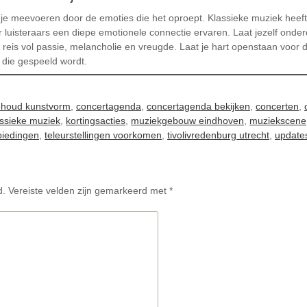
 je meevoeren door de emoties die het oproept. Klassieke muziek heef
r luisteraars een diepe emotionele connectie ervaren. Laat jezelf ond
eis vol passie, melancholie en vreugde. Laat je hart openstaan voor
t die gespeeld wordt.
houd kunstvorm
,
concertagenda
,
concertagenda bekijken
,
concerten
,
assieke muziek
,
kortingsacties
,
muziekgebouw eindhoven
,
muziekscene
biedingen
,
teleurstellingen voorkomen
,
tivolivredenburg utrecht
,
update
d.
Vereiste velden zijn gemarkeerd met
*