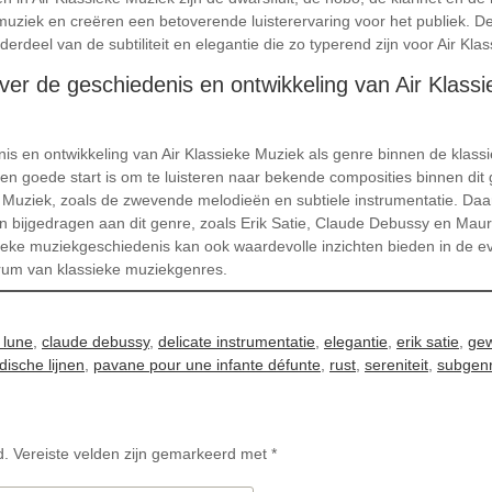
 muziek en creëren een betoverende luisterervaring voor het publiek. D
rdeel van de subtiliteit en elegantie die zo typerend zijn voor Air Kla
over de geschiedenis en ontwikkeling van Air Klass
nis en ontwikkeling van Air Klassieke Muziek als genre binnen de klassi
n goede start is om te luisteren naar bekende composities binnen di
 Muziek, zoals de zwevende melodieën en subtiele instrumentatie. Daar
 bijgedragen aan dit genre, zoals Erik Satie, Claude Debussy en Maur
ieke muziekgeschiedenis kan ook waardevolle inzichten bieden in de evo
trum van klassieke muziekgenres.
e lune
,
claude debussy
,
delicate instrumentatie
,
elegantie
,
erik satie
,
gew
dische lijnen
,
pavane pour une infante défunte
,
rust
,
sereniteit
,
subgen
d.
Vereiste velden zijn gemarkeerd met
*