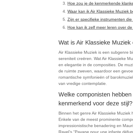
Hoe zou je de kenmerkende klanke
Waar kan ik Air Klassieke Muziek be
Zijn er specifieke instrumenten die
Hoe kan ik zelf meer leren over de
Wat is Air Klassieke Muziek
Air Klassieke Muziek is een subgenre bi
sereniteit creëren. Wat Air Klassieke M
en elegantie in de composities. De muz
de ruimte zweven, waardoor een gevoel
romantische symfonieën of barokmuziek,
van vredige contemplatie.
Welke componisten hebben b
kenmerkend voor deze stijl?
Binnen het genre Air Klassieke Muziek 
Enkele van de meest prominente componi
impressionistische benadering en Mauri
Ravel’s “Pavane pour une infante défun