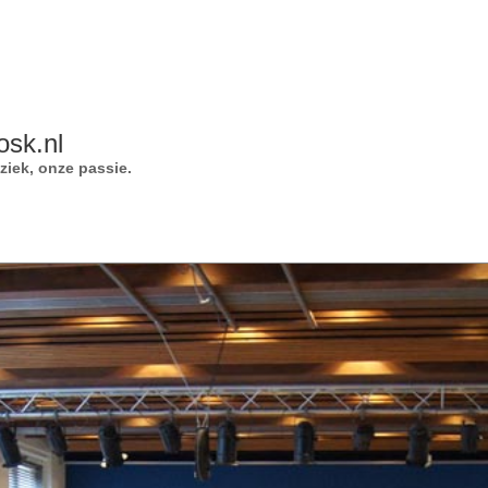
osk.nl
iek, onze passie.