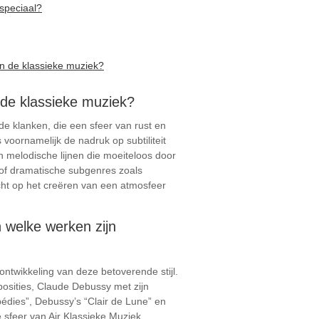
speciaal?
en de klassieke muziek?
 de klassieke muziek?
de klanken, die een sfeer van rust en
voornamelijk de nadruk op subtiliteit
n melodische lijnen die moeiteloos door
 of dramatische subgenres zoals
cht op het creëren van een atmosfeer
 welke werken zijn
ntwikkeling van deze betoverende stijl.
osities, Claude Debussy met zijn
édies”, Debussy’s “Clair de Lune” en
 sfeer van Air Klassieke Muziek