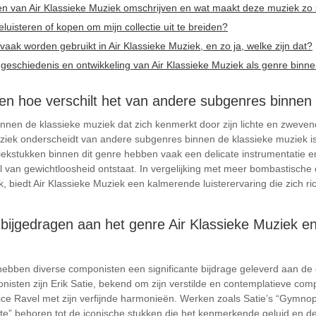
n van Air Klassieke Muziek omschrijven en wat maakt deze muziek zo 
luisteren of kopen om mijn collectie uit te breiden?
 vaak worden gebruikt in Air Klassieke Muziek, en zo ja, welke zijn dat?
 geschiedenis en ontwikkeling van Air Klassieke Muziek als genre binn
 en hoe verschilt het van andere subgenres binnen
nnen de klassieke muziek dat zich kenmerkt door zijn lichte en zweven
uziek onderscheidt van andere subgenres binnen de klassieke muziek is 
iekstukken binnen dit genre hebben vaak een delicate instrumentatie e
 van gewichtloosheid ontstaat. In vergelijking met meer bombastische
 biedt Air Klassieke Muziek een kalmerende luisterervaring die zich ri
ijgedragen aan het genre Air Klassieke Muziek en
hebben diverse componisten een significante bijdrage geleverd aan de o
sten zijn Erik Satie, bekend om zijn verstilde en contemplatieve comp
ce Ravel met zijn verfijnde harmonieën. Werken zoals Satie’s “Gymnop
te” behoren tot de iconische stukken die het kenmerkende geluid en de