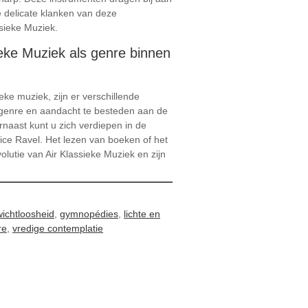
e delicate klanken van deze
ssieke Muziek.
ieke Muziek als genre binnen
eke muziek, zijn er verschillende
t genre en aandacht te besteden aan de
naast kunt u zich verdiepen in de
ice Ravel. Het lezen van boeken of het
lutie van Air Klassieke Muziek en zijn
ichtloosheid
,
gymnopédies
,
lichte en
re
,
vredige contemplatie