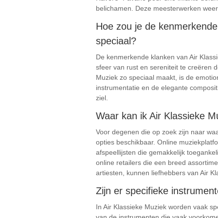
belichamen. Deze meesterwerken weerspi
Hoe zou je de kenmerkende 
speciaal?
De kenmerkende klanken van Air Klassi
sfeer van rust en sereniteit te creëren
Muziek zo speciaal maakt, is de emotio
instrumentatie en de elegante compositi
ziel.
Waar kan ik Air Klassieke Mu
Voor degenen die op zoek zijn naar waar
opties beschikbaar. Online muziekplatf
afspeellijsten die gemakkelijk toegankel
online retailers die een breed assorti
artiesten, kunnen liefhebbers van Air K
Zijn er specifieke instrumen
In Air Klassieke Muziek worden vaak sp
van de instrumenten die vaak voorkomen 