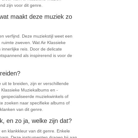
d zijn voor dit genre.
 wat maakt deze muziek zo
 verfijnd. Deze muziekstijl weet een
e ruimte zweven. Wat Air Klassieke
nerlijke reis. Door de delicate
ntspannend als inspirerend is voor de
breiden?
it te breiden, zijn er verschillende
r Klassieke Muziekalbums en -
ij gespecialiseerde muziekwinkels of
te zoeken naar specifieke albums of
 klanken van dit genre.
, en zo ja, welke zijn dat?
 en klankkleur van dit genre. Enkele
 harp. Deze instrumenten dragen bij aan