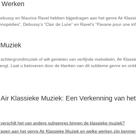
n Werken
Debussy en Maurice Ravel hebben bijgedragen aan het genre Air Klass
mnopédies”, Debussy’s “Clair de Lune” en Ravel’s “Pavane pour une in
e Muziek
achtergrondmuziek of wilt genieten van verfijnde melodieën, Air Klass
brengt. Laat u betoveren door de klanken van dit sublieme genre en ont
 Air Klassieke Muziek: Een Verkenning van het
e verschilt het van andere subgenres binnen de klassieke muziek?
gen aan het genre Air Klassieke Muziek en welke werken zijn kenmerk