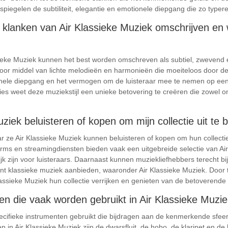
egelen de subtiliteit, elegantie en emotionele diepgang die zo typeren
klanken van Air Klassieke Muziek omschrijven en
eke Muziek kunnen het best worden omschreven als subtiel, zwevend en
 door middel van lichte melodieën en harmonieën die moeiteloos door d
nele diepgang en het vermogen om de luisteraar mee te nemen op een in
es weet deze muziekstijl een unieke betovering te creëren die zowel o
ziek beluisteren of kopen om mijn collectie uit te 
 ze Air Klassieke Muziek kunnen beluisteren of kopen om hun collectie u
orms en streamingdiensten bieden vaak een uitgebreide selectie van Ai
ijk zijn voor luisteraars. Daarnaast kunnen muziekliefhebbers terecht b
ment klassieke muziek aanbieden, waaronder Air Klassieke Muziek. Door 
lassieke Muziek hun collectie verrijken en genieten van de betoverende
ten die vaak worden gebruikt in Air Klassieke Muziek
ecifieke instrumenten gebruikt die bijdragen aan de kenmerkende sfeer
in Air Klassieke Muziek zijn de dwarsfluit, de hobo, de klarinet en de