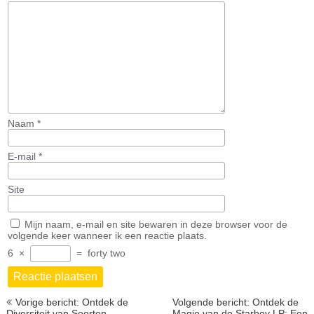
Naam
*
E-mail
*
Site
Mijn naam, e-mail en site bewaren in deze browser voor de
volgende keer wanneer ik een reactie plaats.
6
×
=
forty two
Berichtnavigatie
Vorige bericht: Ontdek de
Volgende bericht: Ontdek de
Diversiteit van Soorten
Magie van de Starboy LP: Een