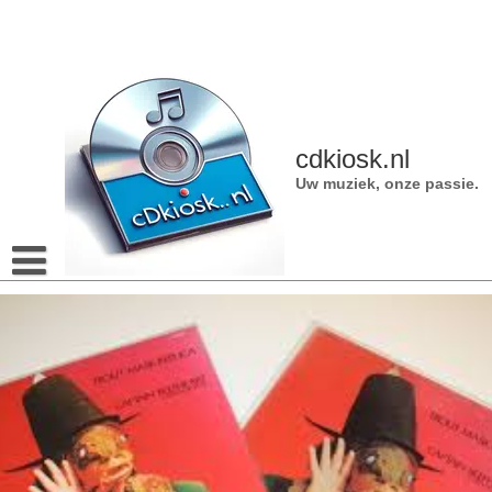
Naar
de
inhoud
gaan
cdkiosk.nl
Uw muziek, onze passie.