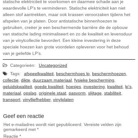
statische elektriciteit te voorkomen en daarmee schade aan je
waardevolle LP’s te verminderen. Statische elektriciteit kan niet
alleen stof aantrekken, maar ook krassen veroorzaken tijdens het
afspelen van je platen. Door antistatische binnenhoezen te
gebruiken, creëer je een beschermende barrière die de opbouw
van statische lading minimaliseert en zo de kwaliteit en levensduur
van je vinylcollectie bevordert. Een kleine investering in deze
speciale hoezen kan grote voordelen opleveren voor het behoud
van je geliefde LP’s.
Categorieën:
Uncategorized
Tags:
afspeelkwaliteit
,
beschermhoes lp
,
beschermhoezen
,
collectie
,
dikte
,
duurzaam materiaal
,
fysieke bescherming
,
geluidskwaliteit
,
goede kwaliteit
,
hoesjes
,
investering
,
kwaliteit
,
lp's
,
materiaal
,
opslag
,
originele staat
,
pasvorm
,
slijtage
,
stabiliteit
,
transport
,
vinylliefhebber
,
vinylplaten
Geef een reactie
Het e-mailadres wordt niet gepubliceerd.
Vereiste velden zijn
gemarkeerd met
*
Reactie
*