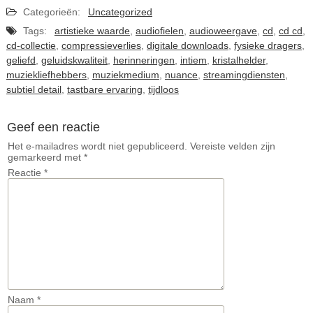
Categorieën:
Uncategorized
Tags:
artistieke waarde
,
audiofielen
,
audioweergave
,
cd
,
cd cd
,
cd-collectie
,
compressieverlies
,
digitale downloads
,
fysieke dragers
,
geliefd
,
geluidskwaliteit
,
herinneringen
,
intiem
,
kristalhelder
,
muziekliefhebbers
,
muziekmedium
,
nuance
,
streamingdiensten
,
subtiel detail
,
tastbare ervaring
,
tijdloos
Geef een reactie
Het e-mailadres wordt niet gepubliceerd.
Vereiste velden zijn
gemarkeerd met
*
Reactie
*
Naam
*