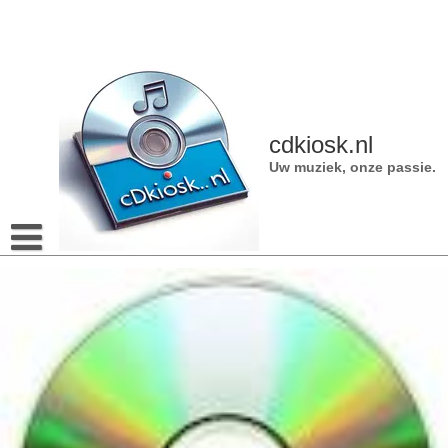
Naar
de
inhoud
gaan
cdkiosk.nl
Uw muziek, onze passie.