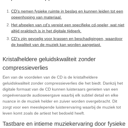
CD’s nemen fysieke ruimte in beslag en kunnen leiden tot een
opeenhoping van materiaal.
Het afspelen van cd’s vereist een specifieke cd-speler, wat niet
altijd praktisch is in het digitale tijdperk.
CD’s zijn gevoelig voor krassen en beschadigingen, waardoor
de kwaliteit van de muziek kan worden aangetast.
Kristalheldere geluidskwaliteit zonder
compressieverlies
Een van de voordelen van de CD is de kristalheldere
geluidskwaliteit zonder compressieverlies die het biedt. Dankzij het
digitale formaat van de CD kunnen luisteraars genieten van een
ongeëvenaarde audioweergave waarbij elk subtiel detail en elke
nuance in de muziek helder en zuiver worden overgebracht. Dit
zorgt voor een meeslepende luisterervaring waarbij de muziek tot
leven komt zoals de artiest het bedoeld heeft.
Tastbare en intieme muziekervaring door fysieke