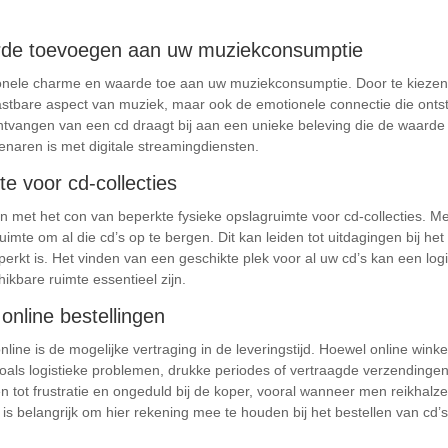
arde toevoegen aan uw muziekconsumptie
tionele charme en waarde toe aan uw muziekconsumptie. Door te kiezen 
tastbare aspect van muziek, maar ook de emotionele connectie die ontst
 ontvangen van een cd draagt bij aan een unieke beleving die de waarde 
venaren is met digitale streamingdiensten.
e voor cd-collecties
n met het con van beperkte fysieke opslagruimte voor cd-collecties. M
imte om al die cd’s op te bergen. Dit kan leiden tot uitdagingen bij h
eperkt is. Het vinden van een geschikte plek voor al uw cd’s kan een log
chikbare ruimte essentieel zijn.
j online bestellingen
nline is de mogelijke vertraging in de leveringstijd. Hoewel online wink
ls logistieke problemen, drukke periodes of vertraagde verzendingen 
n tot frustratie en ongeduld bij de koper, vooral wanneer men reikhalze
 belangrijk om hier rekening mee te houden bij het bestellen van cd’s o