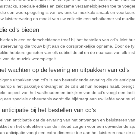
ustracks, speciale edities en zeldzame verzamelobjecten toe te voege
k die een weerspiegeling is van uw unieke muzikale smaak en voorkeure
uw luisterervaring en maakt van uw collectie een schatkamer vol muzika
 die cd’s bieden
s bieden is een onderscheidende troef bij het bestellen van cd’s. Met hu
sterervaring die trouw blijft aan de oorspronkelijke opname. Door de f
kliefhebbers genieten van elk subtiel detail en de nuances van elk instr
e van de muziek weerspiegelt.
et wachten op de levering en uitpakken van cd’s
lgens uitpakken van cd’s is een bevredigende ervaring die de anticipa
arop u het pakketje ontvangt en de cd’s uit hun hoesjes haalt, breng
ieke aspect van het vasthouden en bekijken van de cd’s voegt een tas
g een speciale gebeurtenis wordt die bijdraagt aan uw liefde voor muzi
nticipatie bij het bestellen van cd’s
el van anticipatie dat de ervaring van het ontvangen en beluisteren v
pakket en het ontdekken van de inhoud zorgen voor een opwindende sp
an anticipatie voegt een extra dimensie toe aan het luisteren naar de