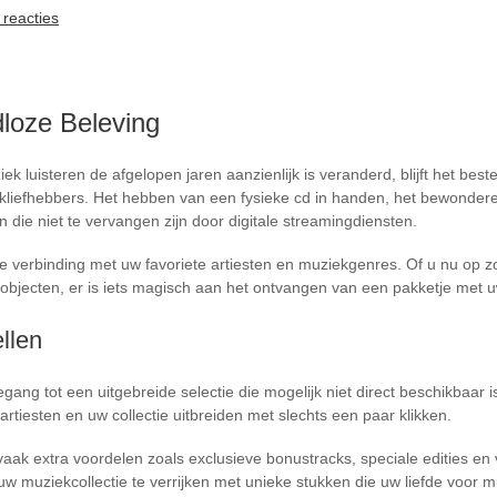
reacties
dloze Beleving
luisteren de afgelopen jaren aanzienlijk is veranderd, blijft het bestel
ekliefhebbers. Het hebben van een fysieke cd in handen, het bewonder
 die niet te vervangen zijn door digitale streamingdiensten.
re verbinding met uw favoriete artiesten en muziekgenres. Of u nu op 
bjecten, er is iets magisch aan het ontvangen van een pakketje met u
llen
egang tot een uitgebreide selectie die mogelijk niet direct beschikbaar i
 artiesten en uw collectie uitbreiden met slechts een paar klikken.
vaak extra voordelen zoals exclusieve bonustracks, speciale edities en
 uw muziekcollectie te verrijken met unieke stukken die uw liefde voor