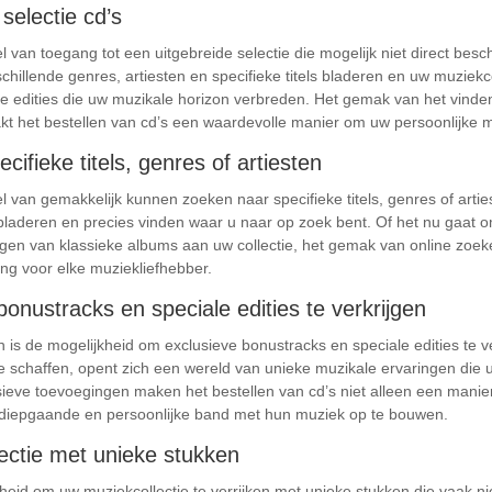
selectie cd’s
l van toegang tot een uitgebreide selectie die mogelijk niet direct besch
schillende genres, artiesten en specifieke titels bladeren en uw muziekc
e edities die uw muzikale horizon verbreden. Het gemak van het vinden
t het bestellen van cd’s een waardevolle manier om uw persoonlijke m
ifieke titels, genres of artiesten
el van gemakkelijk kunnen zoeken naar specifieke titels, genres of artie
e bladeren en precies vinden waar u naar op zoek bent. Of het nu gaat
egen van klassieke albums aan uw collectie, het gemak van online zoek
ing voor elke muziekliefhebber.
onustracks en speciale edities te verkrijgen
 is de mogelijkheid om exclusieve bonustracks en speciale edities te ve
te schaffen, opent zich een wereld van unieke muzikale ervaringen die u
sieve toevoegingen maken het bestellen van cd’s niet alleen een manier
 diepgaande en persoonlijke band met hun muziek op te bouwen.
lectie met unieke stukken
heid om uw muziekcollectie te verrijken met unieke stukken die vaak niet