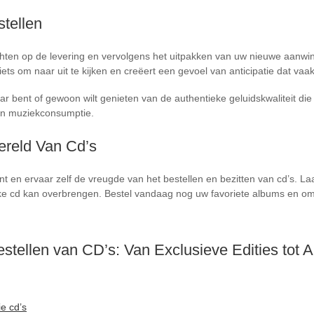
tellen
achten op de levering en vervolgens het uitpakken van uw nieuwe aanw
iets om naar uit te kijken en creëert een gevoel van anticipatie dat vaak
bent of gewoon wilt genieten van de authentieke geluidskwaliteit die cd
van muziekconsumptie.
reld Van Cd’s
nt en ervaar zelf de vreugde van het bestellen en bezitten van cd’s. L
ieke cd kan overbrengen. Bestel vandaag nog uw favoriete albums en o
stellen van CD’s: Van Exclusieve Edities tot 
ie cd’s