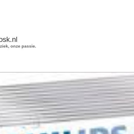
osk.nl
iek, onze passie.