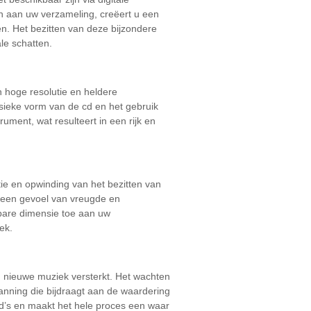
n aan uw verzameling, creëert u een
n. Het bezitten van deze bijzondere
le schatten.
n hoge resolutie en heldere
ysieke vorm van de cd en het gebruik
ument, wat resulteert in een rijk en
tie en opwinding van het bezitten van
t een gevoel van vreugde en
tbare dimensie toe aan uw
ek.
an nieuwe muziek versterkt. Het wachten
anning die bijdraagt aan de waardering
 cd’s en maakt het hele proces een waar