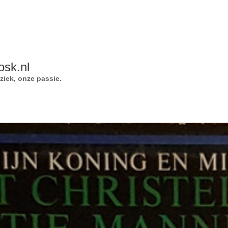
osk.nl
iek, onze passie.