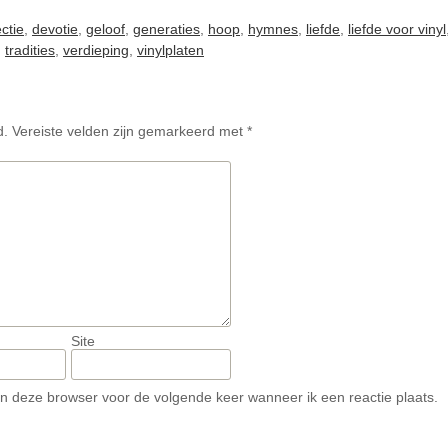
ectie
,
devotie
,
geloof
,
generaties
,
hoop
,
hymnes
,
liefde
,
liefde voor vinyl
,
tradities
,
verdieping
,
vinylplaten
d.
Vereiste velden zijn gemarkeerd met
*
Site
in deze browser voor de volgende keer wanneer ik een reactie plaats.