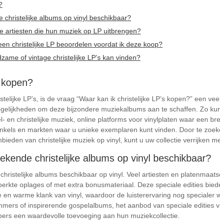
?
e christelijke albums op vinyl beschikbaar?
jke artiesten die hun muziek op LP uitbrengen?
 een christelijke LP beoordelen voordat ik deze koop?
ldzame of vintage christelijke LP’s kan vinden?
s kopen?
stelijke LP’s, is de vraag “Waar kan ik christelijke LP’s kopen?” een v
ogelijkheden om deze bijzondere muziekalbums aan te schaffen. Zo kunt
- en christelijke muziek, online platforms voor vinylplaten waar een bre
inkels en markten waar u unieke exemplaren kunt vinden. Door te zoek
eden van christelijke muziek op vinyl, kunt u uw collectie verrijken me
 bekende christelijke albums op vinyl beschikbaar?
 christelijke albums beschikbaar op vinyl. Veel artiesten en platenmaats
eperkte oplages of met extra bonusmateriaal. Deze speciale edities bie
e en warme klank van vinyl, waardoor de luisterervaring nog specialer 
ers of inspirerende gospelalbums, het aanbod van speciale edities va
bbers een waardevolle toevoeging aan hun muziekcollectie.