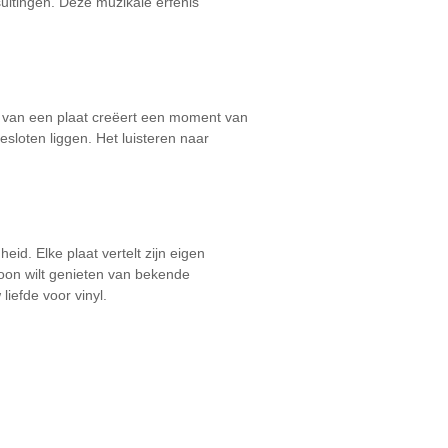
suitingen. Deze muzikale erfenis
en van een plaat creëert een moment van
loten liggen. Het luisteren naar
id. Elke plaat vertelt zijn eigen
woon wilt genieten van bekende
liefde voor vinyl.