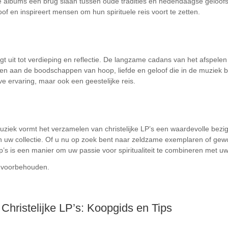
jke albums een brug slaan tussen oude tradities en hedendaagse geloof
oof en inspireert mensen om hun spirituele reis voort te zetten.
igt uit tot verdieping en reflectie. De langzame cadans van het afspel
n aan de boodschappen van hoop, liefde en geloof die in de muziek bes
ieve ervaring, maar ook een geestelijke reis.
uziek vormt het verzamelen van christelijke LP’s een waardevolle bezighe
an uw collectie. Of u nu op zoek bent naar zeldzame exemplaren of ge
 lp’s is een manier om uw passie voor spiritualiteit te combineren met uw 
en voorbehouden.
Christelijke LP’s: Koopgids en Tips