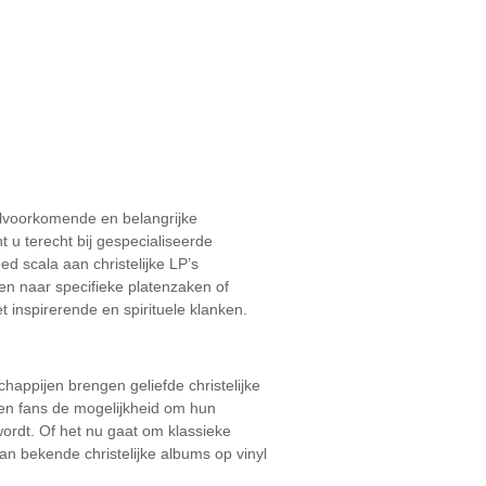
eelvoorkomende en belangrijke
 u terecht bij gespecialiseerde
ed scala aan christelijke LP’s
en naar specifieke platenzaken of
t inspirerende en spirituele klanken.
chappijen brengen geliefde christelijke
den fans de mogelijkheid om hun
wordt. Of het nu gaat om klassieke
n bekende christelijke albums op vinyl