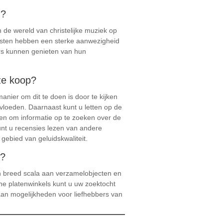
n?
n de wereld van christelijke muziek op
iesten hebben een sterke aanwezigheid
ars kunnen genieten van hun
eze koop?
anier om dit te doen is door te kijken
nvloeden. Daarnaast kunt u letten op de
aden om informatie op te zoeken over de
kunt u recensies lezen van andere
gebied van geluidskwaliteit.
n?
een breed scala aan verzamelobjecten en
line platenwinkels kunt u uw zoektocht
an mogelijkheden voor liefhebbers van