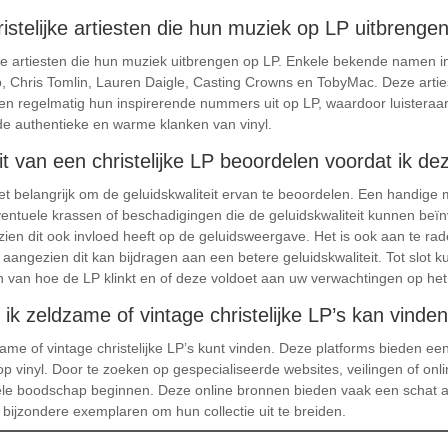
ristelijke artiesten die hun muziek op LP uitbrenge
lijke artiesten die hun muziek uitbrengen op LP. Enkele bekende namen i
ip, Chris Tomlin, Lauren Daigle, Casting Crowns en TobyMac. Deze art
gen regelmatig hun inspirerende nummers uit op LP, waardoor luistera
e authentieke en warme klanken van vinyl.
it van een christelijke LP beoordelen voordat ik d
het belangrijk om de geluidskwaliteit ervan te beoordelen. Een handige m
eventuele krassen of beschadigingen die de geluidskwaliteit kunnen beï
ezien dit ook invloed heeft op de geluidsweergave. Het is ook aan te r
, aangezien dit kan bijdragen aan een betere geluidskwaliteit. Tot slot 
n van hoe de LP klinkt en of deze voldoet aan uw verwachtingen op het 
r ik zeldzame of vintage christelijke LP’s kan vinde
dzame of vintage christelijke LP’s kunt vinden. Deze platforms bieden 
 op vinyl. Door te zoeken op gespecialiseerde websites, veilingen of on
uele boodschap beginnen. Deze online bronnen bieden vaak een schat a
r bijzondere exemplaren om hun collectie uit te breiden.