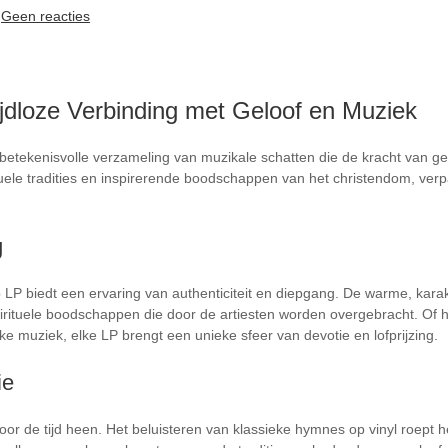
Geen reacties
Tijdloze Verbinding met Geloof en Muziek
 betekenisvolle verzameling van muzikale schatten die de kracht van 
rituele tradities en inspirerende boodschappen van het christendom, ve
g
p LP biedt een ervaring van authenticiteit en diepgang. De warme, karakt
irituele boodschappen die door de artiesten worden overgebracht. Of h
jke muziek, elke LP brengt een unieke sfeer van devotie en lofprijzing.
ie
door de tijd heen. Het beluisteren van klassieke hymnes op vinyl roept 