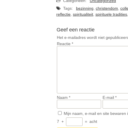
Categorieën:
Uncategorized
Tags:
bezinning
,
christendom
,
coll
reflectie
,
spiritualiteit
,
spirituele tradities
Geef een reactie
Het e-mailadres wordt niet gepubliceer
Reactie
*
Naam
*
E-mail
*
Mijn naam, e-mail en site bewaren 
7
+
=
acht