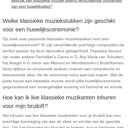
gebruik van klassieke muziek tijdens verschillende momenten
van een huwelijksdag?
Welke klassieke muziekstukken zijn geschikt
voor een huwelijksceremonie?
Op zoek naar passende klassieke muziekstukken voor een
huwelijksceremonie? Er zijn verschillende prachtige composities die
perfect passen bij deze bijzondere gelegenheid. Populaire keuzes
zijn onder andere Pachelbel’s Canon in D, Ave Maria van Schubert,
het Adagio in G minor van Albinoni en Mendelssohn’s Bruiloftsmars.
Deze tijdloze en emotionele stukken creëren een romantische en
betoverende sfeer die de ceremonie extra speciaal maken. Met de
juiste keuze aan klassieke muziek wordt jullie huwelijksceremonie
gegarandeerd een onvergetelijke ervaring vol harmonie en emotie.
Hoe kan ik live klassieke muzikanten inhuren
voor mijn bruiloft?
Het inhuren van live klassieke muzikanten voor je bruiloft kan een
prachtige toevoeging zijn aan de sfeer en emotie van de speciale
dag. Om live klassieke muzikanten te boeken, kun je beginnen met