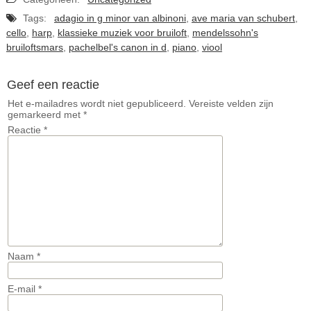
Tags:
adagio in g minor van albinoni
,
ave maria van schubert
,
cello
,
harp
,
klassieke muziek voor bruiloft
,
mendelssohn's
bruiloftsmars
,
pachelbel's canon in d
,
piano
,
viool
Geef een reactie
Het e-mailadres wordt niet gepubliceerd.
Vereiste velden zijn
gemarkeerd met
*
Reactie
*
Naam
*
E-mail
*