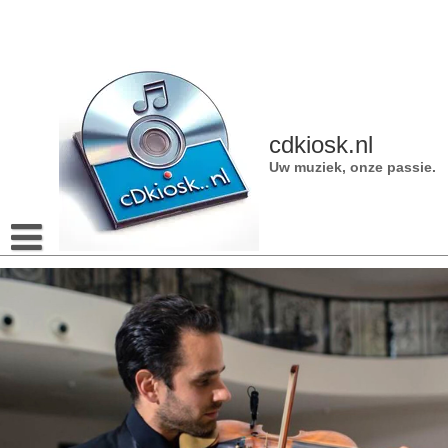
Naar
de
inhoud
gaan
cdkiosk.nl
Uw muziek, onze passie.