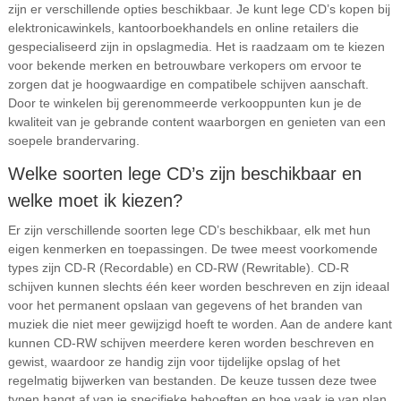
zijn er verschillende opties beschikbaar. Je kunt lege CD’s kopen bij
elektronicawinkels, kantoorboekhandels en online retailers die
gespecialiseerd zijn in opslagmedia. Het is raadzaam om te kiezen
voor bekende merken en betrouwbare verkopers om ervoor te
zorgen dat je hoogwaardige en compatibele schijven aanschaft.
Door te winkelen bij gerenommeerde verkooppunten kun je de
kwaliteit van je gebrande content waarborgen en genieten van een
soepele brandervaring.
Welke soorten lege CD’s zijn beschikbaar en
welke moet ik kiezen?
Er zijn verschillende soorten lege CD’s beschikbaar, elk met hun
eigen kenmerken en toepassingen. De twee meest voorkomende
types zijn CD-R (Recordable) en CD-RW (Rewritable). CD-R
schijven kunnen slechts één keer worden beschreven en zijn ideaal
voor het permanent opslaan van gegevens of het branden van
muziek die niet meer gewijzigd hoeft te worden. Aan de andere kant
kunnen CD-RW schijven meerdere keren worden beschreven en
gewist, waardoor ze handig zijn voor tijdelijke opslag of het
regelmatig bijwerken van bestanden. De keuze tussen deze twee
typen hangt af van je specifieke behoeften en hoe vaak je van plan