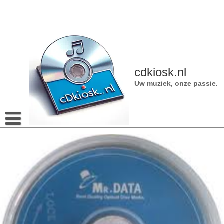
Naar
de
inhoud
gaan
cdkiosk.nl
Uw muziek, onze passie.