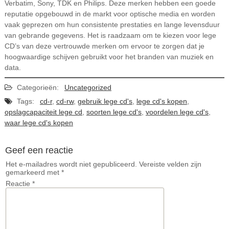
Verbatim, Sony, TDK en Philips. Deze merken hebben een goede
reputatie opgebouwd in de markt voor optische media en worden
vaak geprezen om hun consistente prestaties en lange levensduur
van gebrande gegevens. Het is raadzaam om te kiezen voor lege
CD’s van deze vertrouwde merken om ervoor te zorgen dat je
hoogwaardige schijven gebruikt voor het branden van muziek en
data.
Categorieën:
Uncategorized
Tags:
cd-r
,
cd-rw
,
gebruik lege cd's
,
lege cd's kopen
,
opslagcapaciteit lege cd
,
soorten lege cd's
,
voordelen lege cd's
,
waar lege cd's kopen
Geef een reactie
Het e-mailadres wordt niet gepubliceerd.
Vereiste velden zijn
gemarkeerd met
*
Reactie
*