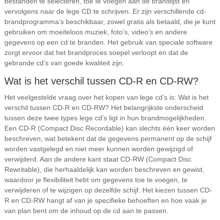
bestanden te selecteren, toe te voegen aan de brandlijst en
vervolgens naar de lege CD te schrijven. Er zijn verschillende cd-
brandprogramma’s beschikbaar, zowel gratis als betaald, die je kunt
gebruiken om moeiteloos muziek, foto’s, video’s en andere
gegevens op een cd te branden. Het gebruik van speciale software
zorgt ervoor dat het brandproces soepel verloopt en dat de
gebrande cd’s van goede kwaliteit zijn.
Wat is het verschil tussen CD-R en CD-RW?
Het veelgestelde vraag over het kopen van lege cd’s is: Wat is het
verschil tussen CD-R en CD-RW? Het belangrijkste onderscheid
tussen deze twee types lege cd’s ligt in hun brandmogelijkheden.
Een CD-R (Compact Disc Recordable) kan slechts één keer worden
beschreven, wat betekent dat de gegevens permanent op de schijf
worden vastgelegd en niet meer kunnen worden gewijzigd of
verwijderd. Aan de andere kant staat CD-RW (Compact Disc
Rewritable), die herhaaldelijk kan worden beschreven en gewist,
waardoor je flexibiliteit hebt om gegevens toe te voegen, te
verwijderen of te wijzigen op dezelfde schijf. Het kiezen tussen CD-
R en CD-RW hangt af van je specifieke behoeften en hoe vaak je
van plan bent om de inhoud op de cd aan te passen.