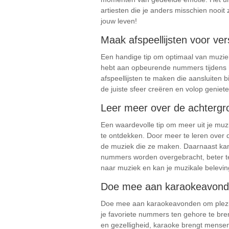
artiesten die je anders misschien nooi
jouw leven!
Maak afspeellijsten voor ver
Een handige tip om optimaal van muziek 
hebt aan opbeurende nummers tijdens he
afspeellijsten te maken die aansluiten 
de juiste sfeer creëren en volop geniet
Leer meer over de achtergro
Een waardevolle tip om meer uit je muz
te ontdekken. Door meer te leren over de
de muziek die ze maken. Daarnaast kan
nummers worden overgebracht, beter te
naar muziek en kan je muzikale beleving
Doe mee aan karaokeavonden 
Doe mee aan karaokeavonden om plezier
je favoriete nummers ten gehore te br
en gezelligheid, karaoke brengt mensen