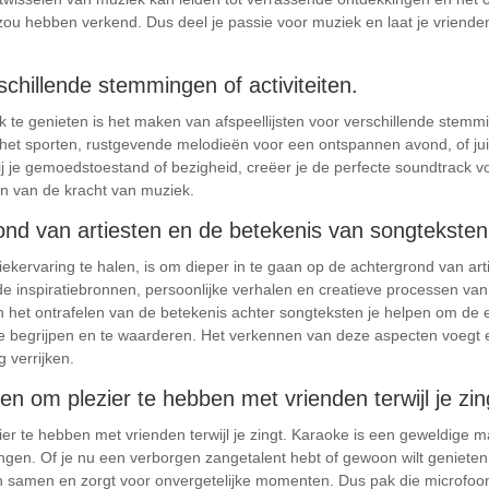
t zou hebben verkend. Dus deel je passie voor muziek en laat je vrien
schillende stemmingen of activiteiten.
te genieten is het maken van afspeellijsten voor verschillende stemmin
t sporten, rustgevende melodieën voor een ontspannen avond, of juist
bij je gemoedstoestand of bezigheid, creëer je de perfecte soundtrack 
en van de kracht van muziek.
nd van artiesten en de betekenis van songteksten
iekervaring te halen, is om dieper in te gaan op de achtergrond van ar
 inspiratiebronnen, persoonlijke verhalen en creatieve processen van ar
 het ontrafelen van de betekenis achter songteksten je helpen om de
 begrijpen en te waarderen. Het verkennen van deze aspecten voegt ee
 verrijken.
om plezier te hebben met vrienden terwijl je zin
 te hebben met vrienden terwijl je zingt. Karaoke is een geweldige 
engen. Of je nu een verborgen zangetalent hebt of gewoon wilt geniet
 samen en zorgt voor onvergetelijke momenten. Dus pak die microfoon 