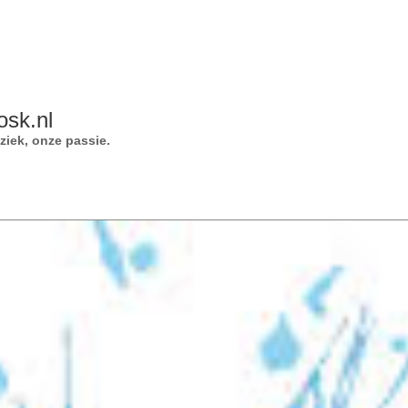
osk.nl
iek, onze passie.