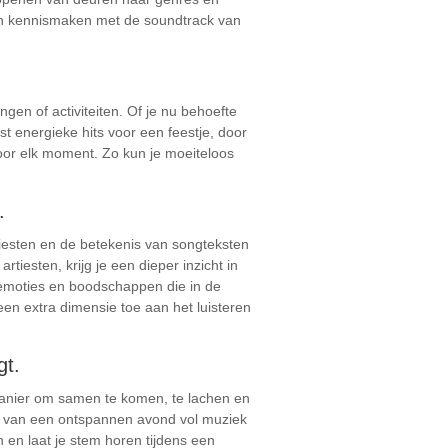
den kennismaken met de soundtrack van
gen of activiteiten. Of je nu behoefte
 energieke hits voor een feestje, door
voor elk moment. Zo kun je moeiteloos
.
tiesten en de betekenis van songteksten
tiesten, krijg je een dieper inzicht in
 emoties en boodschappen die in de
n extra dimensie toe aan het luisteren
gt.
manier om samen te komen, te lachen en
en van een ontspannen avond vol muziek
en laat je stem horen tijdens een