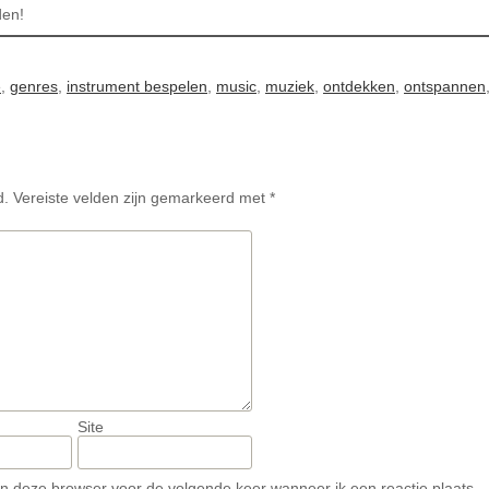
den!
e
,
genres
,
instrument bespelen
,
music
,
muziek
,
ontdekken
,
ontspannen
d.
Vereiste velden zijn gemarkeerd met
*
Site
in deze browser voor de volgende keer wanneer ik een reactie plaats.