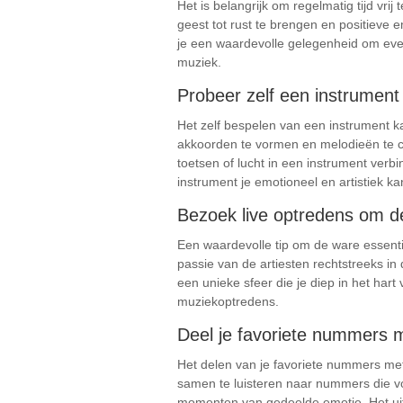
Het is belangrijk om regelmatig tijd vr
geest tot rust te brengen en positieve
je een waardevolle gelegenheid om even
muziek.
Probeer zelf een instrument
Het zelf bespelen van een instrument ka
akkoorden te vormen en melodieën te cre
toetsen of lucht in een instrument verb
instrument je emotioneel en artistiek kan
Bezoek live optredens om de
Een waardevolle tip om de ware essentie
passie van de artiesten rechtstreeks i
een unieke sfeer die je diep in het hart
muziekoptredens.
Deel je favoriete nummers 
Het delen van je favoriete nummers me
samen te luisteren naar nummers die vo
momenten van gedeelde emotie. Het uit