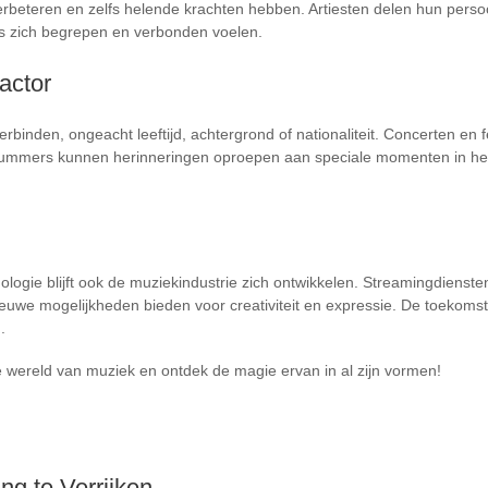
beteren en zelfs helende krachten hebben. Artiesten delen hun perso
rs zich begrepen en verbonden voelen.
actor
rbinden, ongeacht leeftijd, achtergrond of nationaliteit. Concerten e
Nummers kunnen herinneringen oproepen aan speciale momenten in het
logie blijft ook de muziekindustrie zich ontwikkelen. Streamingdienst
n nieuwe mogelijkheden bieden voor creativiteit en expressie. De toekoms
.
wereld van muziek en ontdek de magie ervan in al zijn vormen!
ng te Verrijken