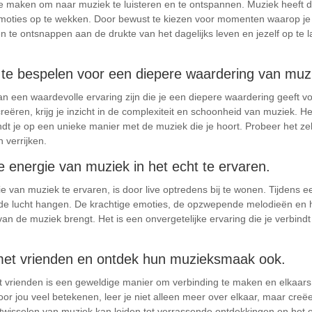
ij te maken om naar muziek te luisteren en te ontspannen. Muziek heeft 
 emoties op te wekken. Door bewust te kiezen voor momenten waarop je 
 te ontsnappen aan de drukte van het dagelijks leven en jezelf op te
 te bespelen voor een diepere waardering van muz
n een waardevolle ervaring zijn die je een diepere waardering geeft vo
ëren, krijg je inzicht in de complexiteit en schoonheid van muziek. Het
indt je op een unieke manier met de muziek die je hoort. Probeer het z
 verrijken.
 energie van muziek in het echt te ervaren.
 van muziek te ervaren, is door live optredens bij te wonen. Tijdens e
n de lucht hangen. De krachtige emoties, de opzwepende melodieën en 
 van de muziek brengt. Het is een onvergetelijke ervaring die je verbind
met vrienden en ontdek hun muzieksmaak ook.
t vrienden is een geweldige manier om verbinding te maken en elkaar
or jou veel betekenen, leer je niet alleen meer over elkaar, maar creë
wisselen van muziek kan leiden tot verrassende ontdekkingen en het