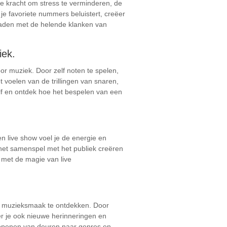
de kracht om stress te verminderen, de
je favoriete nummers beluistert, creëer
 laden met de helende klanken van
iek.
or muziek. Door zelf noten te spelen,
 voelen van de trillingen van snaren,
elf en ontdek hoe het bespelen van een
en live show voel je de energie en
het samenspel met het publiek creëren
t met de magie van live
s muzieksmaak te ontdekken. Door
er je ook nieuwe herinneringen en
 openen van deuren naar genres en