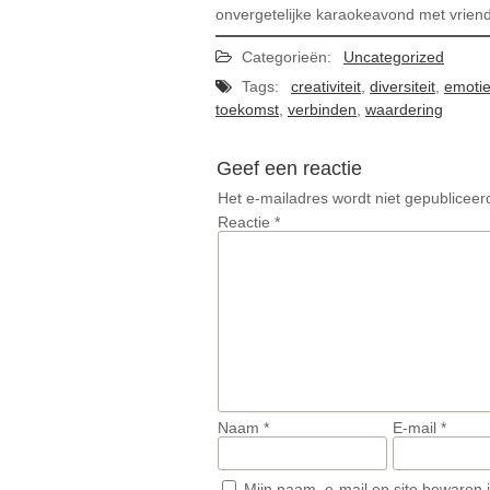
onvergetelijke karaokeavond met vrien
Categorieën:
Uncategorized
Tags:
creativiteit
,
diversiteit
,
emoti
toekomst
,
verbinden
,
waardering
Geef een reactie
Het e-mailadres wordt niet gepubliceer
Reactie
*
Naam
*
E-mail
*
Mijn naam, e-mail en site bewaren 