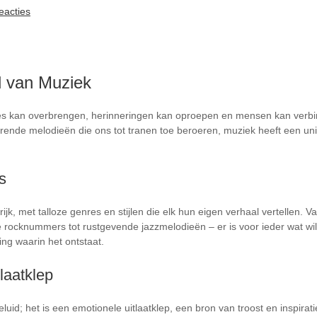
eacties
 van Muziek
ies kan overbrengen, herinneringen kan oproepen en mensen kan verbin
erende melodieën die ons tot tranen toe beroeren, muziek heeft een un
s
ijk, met talloze genres en stijlen die elk hun eigen verhaal vertellen. 
ocknummers tot rustgevende jazzmelodieën – er is voor ieder wat wils
ing waarin het ontstaat.
laatklep
luid; het is een emotionele uitlaatklep, een bron van troost en inspirat