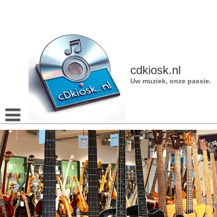
Naar
de
inhoud
gaan
cdkiosk.nl
Uw muziek, onze passie.