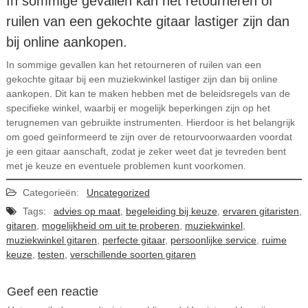
In sommige gevallen kan het retourneren of
ruilen van een gekochte gitaar lastiger zijn dan
bij online aankopen.
In sommige gevallen kan het retourneren of ruilen van een
gekochte gitaar bij een muziekwinkel lastiger zijn dan bij online
aankopen. Dit kan te maken hebben met de beleidsregels van de
specifieke winkel, waarbij er mogelijk beperkingen zijn op het
terugnemen van gebruikte instrumenten. Hierdoor is het belangrijk
om goed geïnformeerd te zijn over de retourvoorwaarden voordat
je een gitaar aanschaft, zodat je zeker weet dat je tevreden bent
met je keuze en eventuele problemen kunt voorkomen.
Categorieën:
Uncategorized
Tags:
advies op maat
,
begeleiding bij keuze
,
ervaren gitaristen
,
gitaren
,
mogelijkheid om uit te proberen
,
muziekwinkel
,
muziekwinkel gitaren
,
perfecte gitaar
,
persoonlijke service
,
ruime
keuze
,
testen
,
verschillende soorten gitaren
Geef een reactie