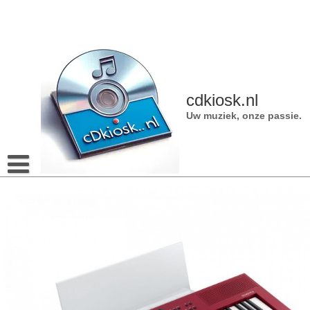
Naar
de
inhoud
gaan
cdkiosk.nl
Uw muziek, onze passie.