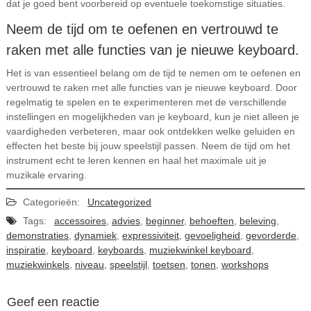
dat je goed bent voorbereid op eventuele toekomstige situaties.
Neem de tijd om te oefenen en vertrouwd te
raken met alle functies van je nieuwe keyboard.
Het is van essentieel belang om de tijd te nemen om te oefenen en
vertrouwd te raken met alle functies van je nieuwe keyboard. Door
regelmatig te spelen en te experimenteren met de verschillende
instellingen en mogelijkheden van je keyboard, kun je niet alleen je
vaardigheden verbeteren, maar ook ontdekken welke geluiden en
effecten het beste bij jouw speelstijl passen. Neem de tijd om het
instrument echt te leren kennen en haal het maximale uit je
muzikale ervaring.
Categorieën:
Uncategorized
Tags:
accessoires
,
advies
,
beginner
,
behoeften
,
beleving
,
demonstraties
,
dynamiek
,
expressiviteit
,
gevoeligheid
,
gevorderde
,
inspiratie
,
keyboard
,
keyboards
,
muziekwinkel keyboard
,
muziekwinkels
,
niveau
,
speelstijl
,
toetsen
,
tonen
,
workshops
Geef een reactie