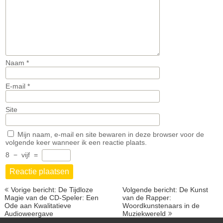
Naam
*
E-mail
*
Site
Mijn naam, e-mail en site bewaren in deze browser voor de
volgende keer wanneer ik een reactie plaats.
8
−
vijf
=
Berichtnavigatie
Vorige bericht: De Tijdloze
Volgende bericht: De Kunst
Magie van de CD-Speler: Een
van de Rapper:
Ode aan Kwalitatieve
Woordkunstenaars in de
Audioweergave
Muziekwereld