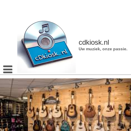
Naar
de
inhoud
gaan
cdkiosk.nl
Uw muziek, onze passie.