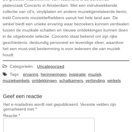
platenzaak Concerto in Amsterdam. Met een indrukwekkende
collectie van cd’s, vinylplaten en andere muziekgerelateerde items,
trekt Concerto muziekliefhebbers vanuit het hele land aan. De
winkel biedt een unieke ervaring waar bezoekers kunnen verdwalen
tussen de muzikale schatten en nieuwe ontdekkingen kunnen doen
in de uitgebreide selectie. Concerto staat bekend om zijn rijke
geschiedenis, deskundig personeel en levendige sfeer, waardoor
het een must-visit bestemming is voor iedereen die van muziek
houdt.
Categorieën:
Uncategorized
Tags:
ervaring
,
herinneringen
,
inspiratie
,
muziek
,
muziekwinkels
,
ontdekkingen
,
schatkamers
,
verbinding
,
winkels
Geef een reactie
Het e-mailadres wordt niet gepubliceerd.
Vereiste velden zijn
gemarkeerd met
*
Reactie
*