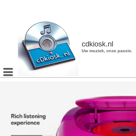
Naar
de
inhoud
gaan
cdkiosk.nl
Uw muziek, onze passie.