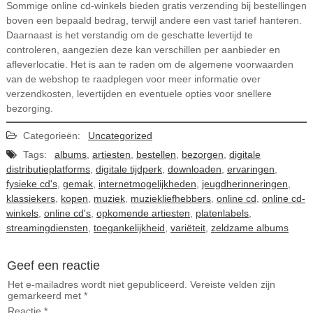
Sommige online cd-winkels bieden gratis verzending bij bestellingen
boven een bepaald bedrag, terwijl andere een vast tarief hanteren.
Daarnaast is het verstandig om de geschatte levertijd te
controleren, aangezien deze kan verschillen per aanbieder en
afleverlocatie. Het is aan te raden om de algemene voorwaarden
van de webshop te raadplegen voor meer informatie over
verzendkosten, levertijden en eventuele opties voor snellere
bezorging.
Categorieën:
Uncategorized
Tags:
albums
,
artiesten
,
bestellen
,
bezorgen
,
digitale
distributieplatforms
,
digitale tijdperk
,
downloaden
,
ervaringen
,
fysieke cd's
,
gemak
,
internetmogelijkheden
,
jeugdherinneringen
,
klassiekers
,
kopen
,
muziek
,
muziekliefhebbers
,
online cd
,
online cd-
winkels
,
online cd's
,
opkomende artiesten
,
platenlabels
,
streamingdiensten
,
toegankelijkheid
,
variëteit
,
zeldzame albums
Geef een reactie
Het e-mailadres wordt niet gepubliceerd.
Vereiste velden zijn
gemarkeerd met
*
Reactie
*