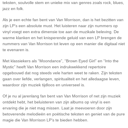
teksten, soulvolle stem en unieke mix van genres zoals rock, blues,
jazz en folk.
Als je een echte fan bent van Van Morrison, dan is het bezitten van
zijn LP’s een absolute must. Het luisteren naar zijn nummers op
vinyl voegt een extra dimensie toe aan de muzikale beleving. De
warme klanken en het knisperende geluid van een LP brengen de
nummers van Van Morrison tot leven op een manier die digitaal niet
te evenaren is.
Met klassiekers als “Moondance”, “Brown Eyed Girl” en “Into the
Mystic” heeft Van Morrison een indrukwekkend repertoire
opgebouwd dat nog steeds vele harten weet te raken. Zijn teksten
gaan over liefde, verlangen, spiritualiteit en het alledaagse leven,
waardoor zijn muziek tijdloos en universeel is.
Of je nu al jarenlang fan bent van Van Morrison of net zijn muziek
ontdekt hebt, het beluisteren van zijn albums op vinyl is een
ervaring die je niet mag missen. Laat je meevoeren door zijn
betoverende melodieën en poëtische teksten en geniet van de pure
magie die Van Morrison LP’s te bieden hebben.