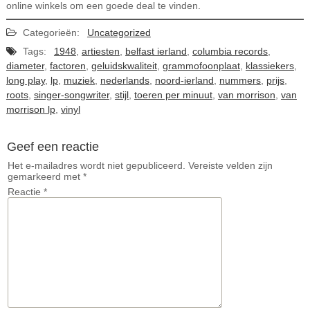
online winkels om een goede deal te vinden.
Categorieën:
Uncategorized
Tags:
1948
,
artiesten
,
belfast ierland
,
columbia records
,
diameter
,
factoren
,
geluidskwaliteit
,
grammofoonplaat
,
klassiekers
,
long play
,
lp
,
muziek
,
nederlands
,
noord-ierland
,
nummers
,
prijs
,
roots
,
singer-songwriter
,
stijl
,
toeren per minuut
,
van morrison
,
van
morrison lp
,
vinyl
Geef een reactie
Het e-mailadres wordt niet gepubliceerd.
Vereiste velden zijn
gemarkeerd met
*
Reactie
*