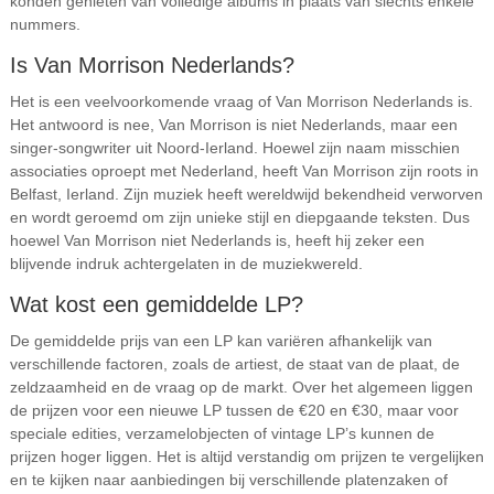
konden genieten van volledige albums in plaats van slechts enkele
nummers.
Is Van Morrison Nederlands?
Het is een veelvoorkomende vraag of Van Morrison Nederlands is.
Het antwoord is nee, Van Morrison is niet Nederlands, maar een
singer-songwriter uit Noord-Ierland. Hoewel zijn naam misschien
associaties oproept met Nederland, heeft Van Morrison zijn roots in
Belfast, Ierland. Zijn muziek heeft wereldwijd bekendheid verworven
en wordt geroemd om zijn unieke stijl en diepgaande teksten. Dus
hoewel Van Morrison niet Nederlands is, heeft hij zeker een
blijvende indruk achtergelaten in de muziekwereld.
Wat kost een gemiddelde LP?
De gemiddelde prijs van een LP kan variëren afhankelijk van
verschillende factoren, zoals de artiest, de staat van de plaat, de
zeldzaamheid en de vraag op de markt. Over het algemeen liggen
de prijzen voor een nieuwe LP tussen de €20 en €30, maar voor
speciale edities, verzamelobjecten of vintage LP’s kunnen de
prijzen hoger liggen. Het is altijd verstandig om prijzen te vergelijken
en te kijken naar aanbiedingen bij verschillende platenzaken of