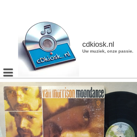
Naar
de
inhoud
gaan
cdkiosk.nl
Uw muziek, onze passie.