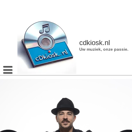
Naar
de
inhoud
gaan
cdkiosk.nl
Uw muziek, onze passie.