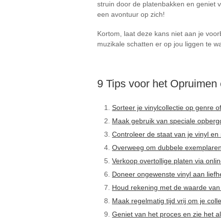
struin door de platenbakken en geniet v
een avontuur op zich!
Kortom, laat deze kans niet aan je voo
muzikale schatten er op jou liggen te w
9 Tips voor het Opruimen 
Sorteer je vinylcollectie op genre o
Maak gebruik van speciale opbergd
Controleer de staat van je vinyl e
Overweeg om dubbele exemplaren w
Verkoop overtollige platen via onli
Doneer ongewenste vinyl aan lief
Houd rekening met de waarde van 
Maak regelmatig tijd vrij om je coll
Geniet van het proces en zie het 