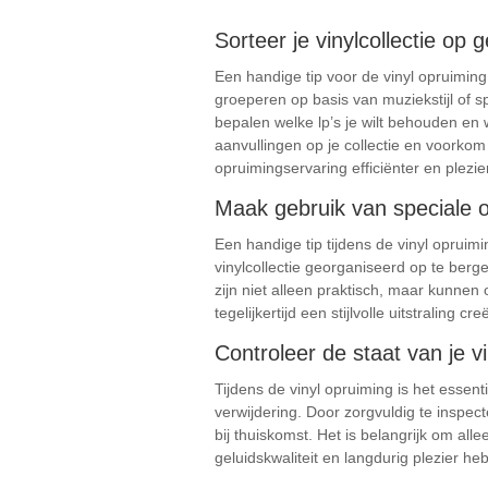
Sorteer je vinylcollectie op 
Een handige tip voor de vinyl opruiming i
groeperen op basis van muziekstijl of s
bepalen welke lp’s je wilt behouden en 
aanvullingen op je collectie en voorko
opruimingservaring efficiënter en plezier
Maak gebruik van speciale o
Een handige tip tijdens de vinyl opruim
vinylcollectie georganiseerd op te berg
zijn niet alleen praktisch, maar kunnen 
tegelijkertijd een stijlvolle uitstraling cre
Controleer de staat van je v
Tijdens de vinyl opruiming is het essen
verwijdering. Door zorgvuldig te inspec
bij thuiskomst. Het is belangrijk om all
geluidskwaliteit en langdurig plezier heb