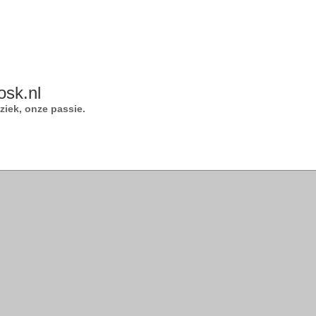
osk.nl
iek, onze passie.