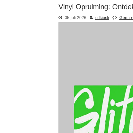
Vinyl Opruiming: Ontde
05 juli 2026
cdkiosk
Geen r