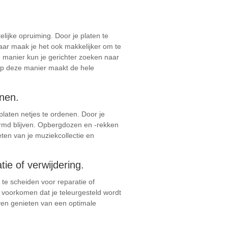
elijke opruiming. Door je platen te
maar maak je het ook makkelijker om te
e manier kun je gerichter zoeken naar
 op deze manier maakt de hele
enen.
platen netjes te ordenen. Door je
hermd blijven. Opbergdozen en -rekken
eten van je muziekcollectie en
ie of verwijdering.
 te scheiden voor reparatie of
e voorkomen dat je teleurgesteld wordt
ijven genieten van een optimale