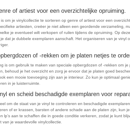
genre of artiest voor een overzichtelijke opruiming.
s om je vinylcollectie te sorteren op genre of artiest voor een overzicht
pecifieke artiesten, creëer je niet alleen een geordende verzameling, 
welke je eventueel wilt verkopen of ruilen tijdens de opruiming. Op dez
m je dat je dubbele exemplaren aanschaft. Het organiseren van je vinyl
iger.
pbergdozen of -rekken om je platen netjes te ord
ing is om gebruik te maken van speciale opbergdozen of -rekken om je 
en, behoud je het overzicht en zorg je ervoor dat je platen goed besc
ook een mooie toevoeging zijn aan je interieur. Zo kun je optimaal geni
ëren in je luisterruimte.
inyl en scheid beschadigde exemplaren voor reparat
tieel om de staat van je vinyl te controleren en beschadigde exemplaren
teren of er krassen, barsten of andere schade aan de platen zijn, kun j
een lp’s aan te schaffen die in goede conditie verkeren, zodat je kunt bl
t van je waardevolle vinylcollectie.