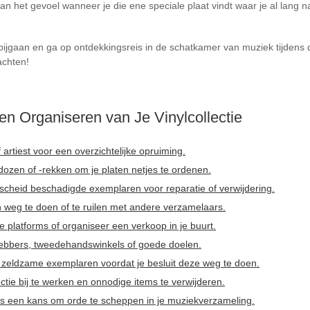
an het gevoel wanneer je die ene speciale plaat vindt waar je al lang na
rbijgaan en ga op ontdekkingsreis in de schatkamer van muziek tijdens 
achten!
en Organiseren van Je Vinylcollectie
f artiest voor een overzichtelijke opruiming.
ozen of -rekken om je platen netjes te ordenen.
n scheid beschadigde exemplaren voor reparatie of verwijdering.
eg te doen of te ruilen met andere verzamelaars.
ne platforms of organiseer een verkoop in je buurt.
hebbers, tweedehandswinkels of goede doelen.
zeldzame exemplaren voordat je besluit deze weg te doen.
ectie bij te werken en onnodige items te verwijderen.
als een kans om orde te scheppen in je muziekverzameling.