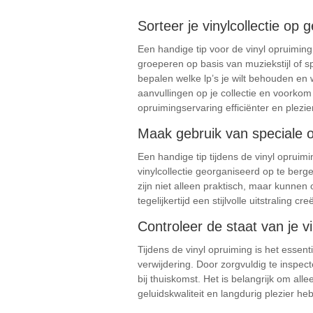
Sorteer je vinylcollectie op 
Een handige tip voor de vinyl opruiming i
groeperen op basis van muziekstijl of s
bepalen welke lp’s je wilt behouden en 
aanvullingen op je collectie en voorko
opruimingservaring efficiënter en plezier
Maak gebruik van speciale o
Een handige tip tijdens de vinyl opruim
vinylcollectie georganiseerd op te berg
zijn niet alleen praktisch, maar kunnen 
tegelijkertijd een stijlvolle uitstraling cre
Controleer de staat van je v
Tijdens de vinyl opruiming is het essen
verwijdering. Door zorgvuldig te inspec
bij thuiskomst. Het is belangrijk om all
geluidskwaliteit en langdurig plezier heb