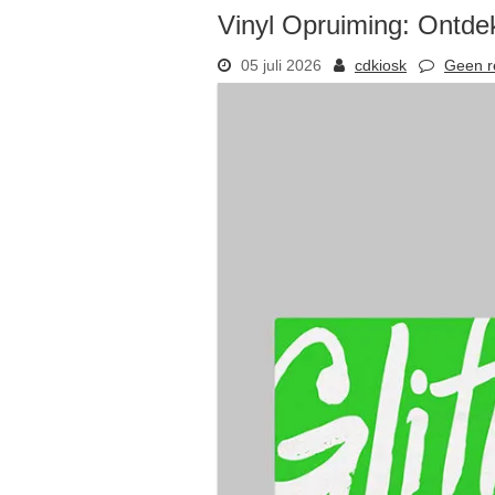
Vinyl Opruiming: Ontde
05 juli 2026
cdkiosk
Geen r