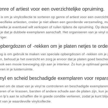
genre of artiest voor een overzichtelijke opruiming.
s om je vinylcollectie te sorteren op genre of artiest voor een overzicht
pecifieke artiesten, creëer je niet alleen een geordende verzameling, 
welke je eventueel wilt verkopen of ruilen tijdens de opruiming. Op dez
m je dat je dubbele exemplaren aanschaft. Het organiseren van je vinyl
iger.
pbergdozen of -rekken om je platen netjes te ord
ing is om gebruik te maken van speciale opbergdozen of -rekken om je 
en, behoud je het overzicht en zorg je ervoor dat je platen goed besc
ook een mooie toevoeging zijn aan je interieur. Zo kun je optimaal geni
ëren in je luisterruimte.
inyl en scheid beschadigde exemplaren voor reparat
tieel om de staat van je vinyl te controleren en beschadigde exemplaren
teren of er krassen, barsten of andere schade aan de platen zijn, kun j
een lp’s aan te schaffen die in goede conditie verkeren, zodat je kunt bl
t van je waardevolle vinylcollectie.