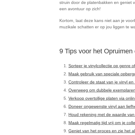
struin door de platenbakken en geniet v
een avontuur op zich!
Kortom, laat deze kans niet aan je voo
muzikale schatten er op jou liggen te w
9 Tips voor het Opruimen 
Sorteer je vinylcollectie op genre o
Maak gebruik van speciale opbergd
Controleer de staat van je vinyl e
Overweeg om dubbele exemplaren w
Verkoop overtollige platen via onli
Doneer ongewenste vinyl aan lief
Houd rekening met de waarde van 
Maak regelmatig tijd vrij om je coll
Geniet van het proces en zie het 