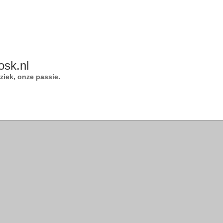
osk.nl
iek, onze passie.