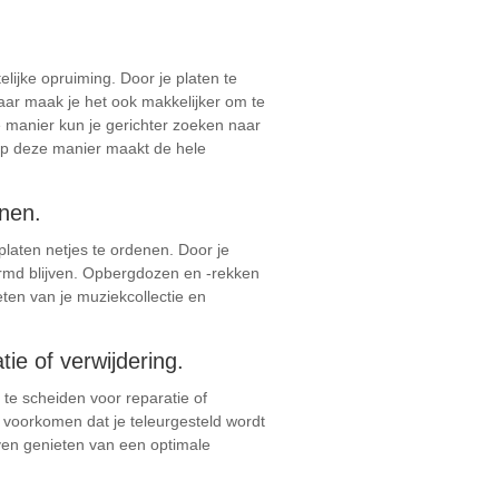
elijke opruiming. Door je platen te
maar maak je het ook makkelijker om te
e manier kun je gerichter zoeken naar
 op deze manier maakt de hele
enen.
platen netjes te ordenen. Door je
hermd blijven. Opbergdozen en -rekken
eten van je muziekcollectie en
ie of verwijdering.
 te scheiden voor reparatie of
e voorkomen dat je teleurgesteld wordt
ijven genieten van een optimale