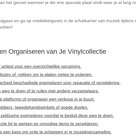
an het gevoel wanneer je die ene speciale plaat vindt waar je al lang na
rbijgaan en ga op ontdekkingsreis in de schatkamer van muziek tijdens 
achten!
en Organiseren van Je Vinylcollectie
f artiest voor een overzichtelijke opruiming.
ozen of -rekken om je platen netjes te ordenen.
n scheid beschadigde exemplaren voor reparatie of verwijdering.
eg te doen of te ruilen met andere verzamelaars.
ne platforms of organiseer een verkoop in je buurt.
hebbers, tweedehandswinkels of goede doelen.
zeldzame exemplaren voordat je besluit deze weg te doen.
ectie bij te werken en onnodige items te verwijderen.
als een kans om orde te scheppen in je muziekverzameling.