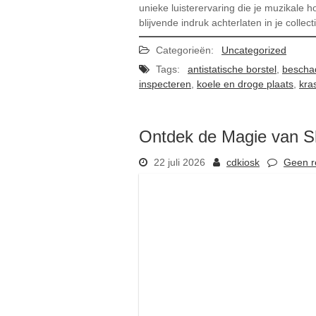
unieke luisterervaring die je muzikale h
blijvende indruk achterlaten in je collect
Categorieën:
Uncategorized
Tags:
antistatische borstel
,
bescha
inspecteren
,
koele en droge plaats
,
kra
Ontdek de Magie van Sh
22 juli 2026
cdkiosk
Geen r