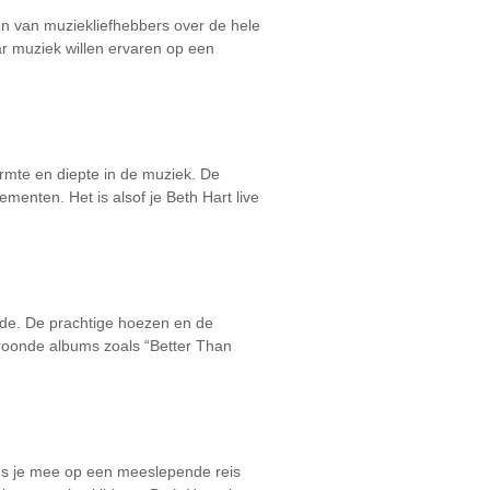
en van muziekliefhebbers over de hele
ar muziek willen ervaren op een
rmte en diepte in de muziek. De
menten. Het is alsof je Beth Hart live
arde. De prachtige hoezen en de
kroonde albums zoals “Better Than
ums je mee op een meeslepende reis