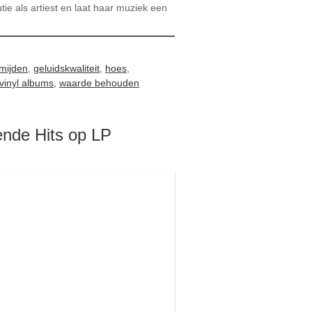
tie als artiest en laat haar muziek een
rmijden
,
geluidskwaliteit
,
hoes
,
vinyl albums
,
waarde behouden
ende Hits op LP