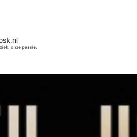
osk.nl
iek, onze passie.