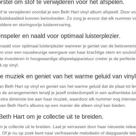
rstel om stof te verwijderen voor het afspelen.
f te verwijderen voordat je een Beth Hart vinyl album afspeelt. Door vo
eluidskwaliteit kunnen beïnvloeden. Zo zorg je ervoor dat elk nummer van
ldere en storingsvrije luisterervaring.
nspeler en naald voor optimaal luisterplezier.
 naald voor optimaal luisterplezier wanneer je geniet van de betoveren
gen voor een nauwkeurige weergave van haar krachtige stem en soulvoll
 te investeren in hoogwaardige afspeelapparatuur creëer je de perfecte 
 op vinyl.
e muziek en geniet van het warme geluid van vinyl
n Beth Hart op vinyl en geniet van het warme geluid dat de plaat tot l
 de arrangementen terwijl je jezelf onderdompelt in een authentieke lu
tra dimensie toe aan haar muziek, waardoor elk nummer nog intenser 
van Beth Hart’s albums op een manier die alleen vinyl kan bieden.
th Hart om je collectie uit te breiden.
je collectie uit te breiden. Laat je verrassen door haar nieuwste rele
. Of je nu op zoek bent naar verfrissende melodieën of diepgaande te