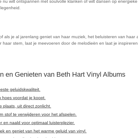
 nu wilt ontspannen met soulvolle klanken of wilt dansen op energieke b
elegenheid.
f als je al jarenlang geniet van haar muziek, het beluisteren van haar a
r haar stem, laat je meevoeren door de melodieën en laat je inspirere
en en Genieten van Beth Hart Vinyl Albums
ste geluidskwaliteit.
n hoes voordat je koopt.
plaats, uit direct zonlicht.
m stof te verwijderen voor het afspelen.
 en naald voor optimaal luisterplezier.
ek en geniet van het warme geluid van vinyl.