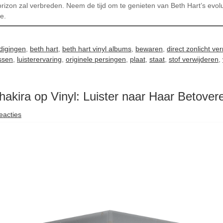
orizon zal verbreden. Neem de tijd om te genieten van Beth Hart’s evolu
ie.
digingen
,
beth hart
,
beth hart vinyl albums
,
bewaren
,
direct zonlicht ve
ssen
,
luisterervaring
,
originele persingen
,
plaat
,
staat
,
stof verwijderen
,
akira op Vinyl: Luister naar Haar Betover
eacties