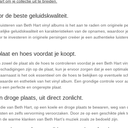
 om je collectie uit te breiden.
r de beste geluidskwaliteit.
eluisteren van Beth Hart vinyl albums is het aan te raden om originele p
ijke geluidskwaliteit en karakteristieken van de opnames, waardoor je
r te investeren in originele persingen creëer je een authentieke luist
laat en hoes voordat je koopt.
 zowel de plaat als de hoes te controleren voordat je een Beth Hart vin
eschadigingen zijn op de plaat, kun je ervoor zorgen dat je een optimale
Daarnaast is het ook essentieel om de hoes te bekijken op eventuele sc
aarde en esthetiek van het vinyl album. Een grondige controle voor aa
p een perfecte en ongerepte plaat.
droge plaats, uit direct zonlicht.
 die van Beth Hart, op een koele en droge plaats te bewaren, weg van di
sten en zelfs vervorming veroorzaken. Door ze op een geschikte plek te 
n de warme klanken van Beth Hart’s muziek zoals ze bedoeld zijn.