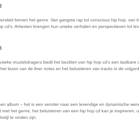
p
ersiteit binnen het genre. Van gangsta rap tot conscious hip hop, van tr
hop cd’s. Artiesten brengen hun unieke verhalen en perspectieven tot le
n
sieke muziekdragers biedt het bezitten van hip hop cd’s een tastbare c
het lezen van de liner notes en het beluisteren van tracks in de volgor
en album – het is een venster naar een levendige en dynamische wereld 
t met het genre, het beluisteren van een hip hop cd kan je inspireren, 
tijl te vinden zijn.