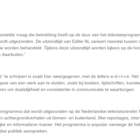
gestelde vraag die betrekking heeft op de duur van het televisieprogram
rdt uitgezonden. De uitzendtijd van Editie NL varieert meestal tussen 
ie worden behandeld. Tijdens deze uitzendtijd worden kijkers op de ho
 daarbuiten.”
” te schrijven is zoals hier weergegeven, met de letters e-d-i-t-i-e. H
tgave van een werk aan te duiden, zoals bij boeken, tijdschriften, kuns
teren om duidelijkheid en consistentie in communicatie te waarborgen.
itenprogramma dat wordt uitgezonden op de Nederlandse televisiezender
en achtergrondverhalen uit binnen- en buitenland. Met reportages, inter
jke en informatieve manier. Het programma is populair vanwege de hel
ndse publiek aanspreken.