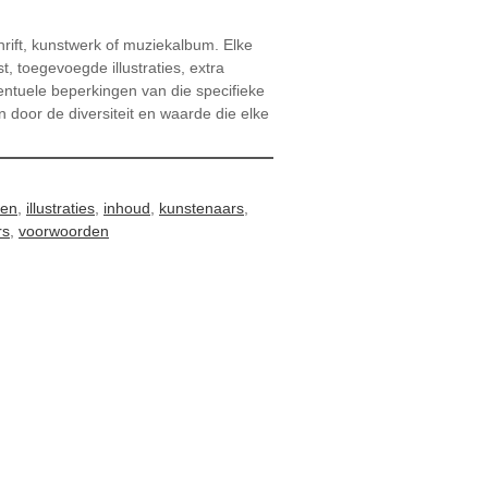
hrift, kunstwerk of muziekalbum. Elke
, toegevoegde illustraties, extra
entuele beperkingen van die specifieke
en door de diversiteit en waarde die elke
gen
,
illustraties
,
inhoud
,
kunstenaars
,
rs
,
voorwoorden