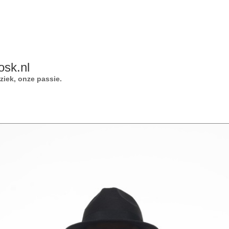
osk.nl
iek, onze passie.