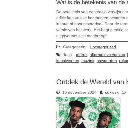
Wat is de betekenis van de e
De betekenis van een editie verwijst na
editie kan unieke kenmerken bevatten di
inhoud of bonusmateriaal. Door de term
versie van het werk. Het begrip editie sp
uitgave met zich meebrengt.
Categorieën:
Uncategorized
Tags:
afdruk
,
alternatieve versies
,
kunstwerken
,
muziek
,
nawoorden
,
rele
Ontdek de Wereld van 
16 december 2024
cdkiosk