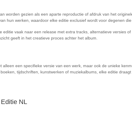
 kan worden gezien als een aparte reproductie of afdruk van het origin
n hun werken, waardoor elke editie exclusief wordt voor degenen die 
e editie vaak naar een release met extra tracks, alternatieve versies 
icht geeft in het creatieve proces achter het album.
iet alleen een specifieke versie van een werk, maar ook de unieke ke
oeken, tijdschriften, kunstwerken of muziekalbums, elke editie draagt b
 Editie NL