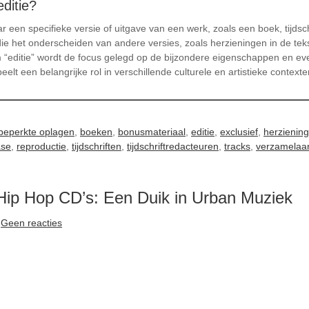
ditie?
ar een specifieke versie of uitgave van een werk, zoals een boek, tijdsc
e het onderscheiden van andere versies, zoals herzieningen in de tekst
 “editie” wordt de focus gelegd op de bijzondere eigenschappen en ev
eelt een belangrijke rol in verschillende culturele en artistieke context
beperkte oplagen
,
boeken
,
bonusmateriaal
,
editie
,
exclusief
,
herzienin
ase
,
reproductie
,
tijdschriften
,
tijdschriftredacteuren
,
tracks
,
verzamelaa
Hip Hop CD’s: Een Duik in Urban Muziek
Geen reacties