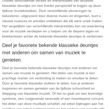
Ontdek verschillende versies en interpretaties van dezelfde
klassieke deuntjes om een breder perspectief te krijgen op deze
tijdloze muziekstukken. Door verschillende uitvoeringen te
beluisteren, uitgevoerd door diverse musici en dirigenten, kunt u
nieuwe nuances en emoties ontdekken die elk werk uniek maken.
Het vergelijken van verschillende interpretaties kan uw waardering
voor de muziek verdiepen en u helpen om de diepere lagen en
betekenissen achter de bekende klassieke deuntjes te verkennen.
Deel je favoriete bekende klassieke deuntjes
met anderen om samen van muziek te
genieten.
Deel je favoriete bekende klassieke deuntjes met anderen om
samen van muziek te genieten. Het delen van muziek is een
prachtige manier om verbinding te maken en emoties te delen.
Door je favoriete klassieke stukken te delen, kun je anderen
inspireren en samen genieten van de tijdloze schoonheid en
diepgang van klassieke muziek. Of het nu gaat om een levendige
symfonie, een rustgevende serenade of een meeslepend concerti,
het delen van deze muzikale schatten zal zeker bijdragen aan het
verrijken van ieders luisterervaring en het creëren van waardevolle