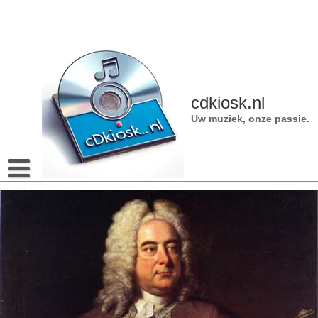
Naar
de
inhoud
gaan
cdkiosk.nl
Uw muziek, onze passie.