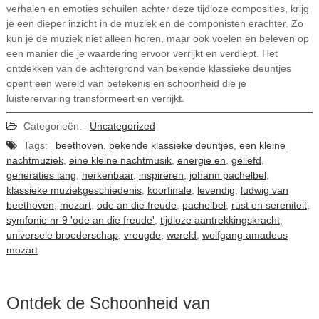
verhalen en emoties schuilen achter deze tijdloze composities, krijg
je een dieper inzicht in de muziek en de componisten erachter. Zo
kun je de muziek niet alleen horen, maar ook voelen en beleven op
een manier die je waardering ervoor verrijkt en verdiept. Het
ontdekken van de achtergrond van bekende klassieke deuntjes
opent een wereld van betekenis en schoonheid die je
luisterervaring transformeert en verrijkt.
Categorieën:
Uncategorized
Tags:
beethoven
,
bekende klassieke deuntjes
,
een kleine
nachtmuziek
,
eine kleine nachtmusik
,
energie en
,
geliefd
,
generaties lang
,
herkenbaar
,
inspireren
,
johann pachelbel
,
klassieke muziekgeschiedenis
,
koorfinale
,
levendig
,
ludwig van
beethoven
,
mozart
,
ode an die freude
,
pachelbel
,
rust en sereniteit
,
symfonie nr 9 'ode an die freude'
,
tijdloze aantrekkingskracht
,
universele broederschap
,
vreugde
,
wereld
,
wolfgang amadeus
mozart
Ontdek de Schoonheid van