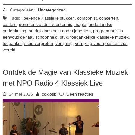
Categorieën:
Uncategorized
Tags:
bekende klassieke stukken
,
componist
,
concerten
,
context
,
genieten zonder voorkennis
,
magie
,
nederlandse
ondertiteling
,
ontdekkingstocht door tijdperken
,
programma's in
eenvoudige taal
,
schoonheid
,
stuk
,
toegankelijke klassieke muziek
,
toegankelijkheid vergroten
,
verfijning
,
verrijking voor geest en ziel
,
wereld
Ontdek de Magie van Klassieke Muziek
met NPO Radio 4 Klassiek Live
24 mei 2026
cdkiosk
Geen reacties