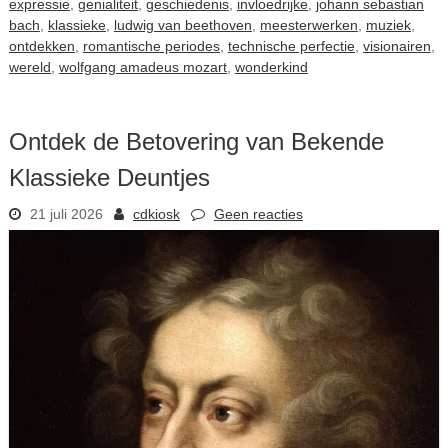
expressie
,
genialiteit
,
geschiedenis
,
invloedrijke
,
johann sebastian
bach
,
klassieke
,
ludwig van beethoven
,
meesterwerken
,
muziek
,
ontdekken
,
romantische periodes
,
technische perfectie
,
visionairen
,
wereld
,
wolfgang amadeus mozart
,
wonderkind
Ontdek de Betovering van Bekende
Klassieke Deuntjes
21 juli 2026
cdkiosk
Geen reacties