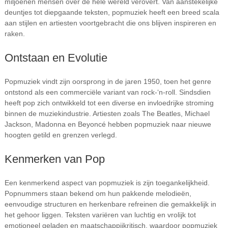
miljoenen mensen over de hele wereld verovert. Van aanstekelijke
deuntjes tot diepgaande teksten, popmuziek heeft een breed scala
aan stijlen en artiesten voortgebracht die ons blijven inspireren en
raken.
Ontstaan en Evolutie
Popmuziek vindt zijn oorsprong in de jaren 1950, toen het genre
ontstond als een commerciële variant van rock-‘n-roll. Sindsdien
heeft pop zich ontwikkeld tot een diverse en invloedrijke stroming
binnen de muziekindustrie. Artiesten zoals The Beatles, Michael
Jackson, Madonna en Beyoncé hebben popmuziek naar nieuwe
hoogten getild en grenzen verlegd.
Kenmerken van Pop
Een kenmerkend aspect van popmuziek is zijn toegankelijkheid.
Popnummers staan bekend om hun pakkende melodieën,
eenvoudige structuren en herkenbare refreinen die gemakkelijk in
het gehoor liggen. Teksten variëren van luchtig en vrolijk tot
emotioneel geladen en maatschappijkritisch, waardoor popmuziek