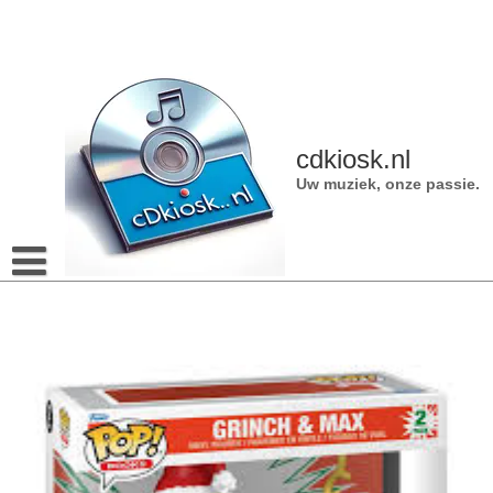
Naar
de
inhoud
gaan
cdkiosk.nl
Uw muziek, onze passie.