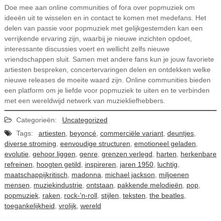
Doe mee aan online communities of fora over popmuziek om
ideeën uit te wisselen en in contact te komen met medefans. Het
delen van passie voor popmuziek met gelijkgestemden kan een
verrijkende ervaring zijn, waarbij je nieuwe inzichten opdoet,
interessante discussies voert en wellicht zelfs nieuwe
vriendschappen sluit. Samen met andere fans kun je jouw favoriete
artiesten bespreken, concertervaringen delen en ontdekken welke
nieuwe releases de moeite waard zijn. Online communities bieden
een platform om je liefde voor popmuziek te uiten en te verbinden
met een wereldwijd netwerk van muziekliefhebbers.
Categorieën:
Uncategorized
Tags:
artiesten
,
beyoncé
,
commerciële variant
,
deuntjes
,
diverse stroming
,
eenvoudige structuren
,
emotioneel geladen
,
evolutie
,
gehoor liggen
,
genre
,
grenzen verlegd
,
harten
,
herkenbare
refreinen
,
hoogten getild
,
inspireren
,
jaren 1950
,
luchtig
,
maatschappijkritisch
,
madonna
,
michael jackson
,
miljoenen
mensen
,
muziekindustrie
,
ontstaan
,
pakkende melodieën
,
pop
,
popmuziek
,
raken
,
rock-'n-roll
,
stijlen
,
teksten
,
the beatles
,
toegankelijkheid
,
vrolijk
,
wereld