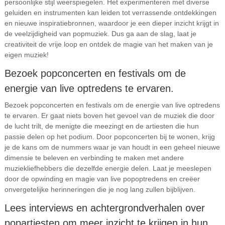
persoonlijke stijl weerspiegelen. Het experimenteren met diverse
geluiden en instrumenten kan leiden tot verrassende ontdekkingen
en nieuwe inspiratiebronnen, waardoor je een dieper inzicht krijgt in
de veelzijdigheid van popmuziek. Dus ga aan de slag, laat je
creativiteit de vrije loop en ontdek de magie van het maken van je
eigen muziek!
Bezoek popconcerten en festivals om de
energie van live optredens te ervaren.
Bezoek popconcerten en festivals om de energie van live optredens
te ervaren. Er gaat niets boven het gevoel van de muziek die door
de lucht trilt, de menigte die meezingt en de artiesten die hun
passie delen op het podium. Door popconcerten bij te wonen, krijg
je de kans om de nummers waar je van houdt in een geheel nieuwe
dimensie te beleven en verbinding te maken met andere
muziekliefhebbers die dezelfde energie delen. Laat je meeslepen
door de opwinding en magie van live popoptredens en creëer
onvergetelijke herinneringen die je nog lang zullen bijblijven.
Lees interviews en achtergrondverhalen over
popartiesten om meer inzicht te krijgen in hun