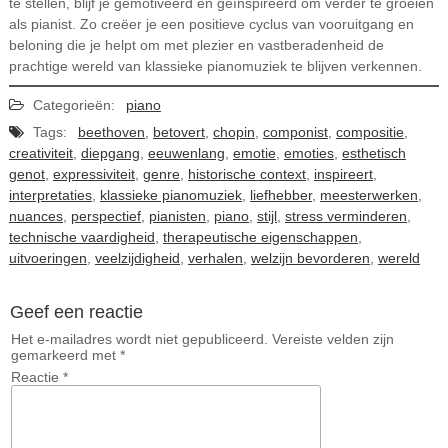
te stellen, blijf je gemotiveerd en geïnspireerd om verder te groeien
als pianist. Zo creëer je een positieve cyclus van vooruitgang en
beloning die je helpt om met plezier en vastberadenheid de
prachtige wereld van klassieke pianomuziek te blijven verkennen.
Categorieën:
piano
Tags:
beethoven
,
betovert
,
chopin
,
componist
,
compositie
,
creativiteit
,
diepgang
,
eeuwenlang
,
emotie
,
emoties
,
esthetisch
genot
,
expressiviteit
,
genre
,
historische context
,
inspireert
,
interpretaties
,
klassieke pianomuziek
,
liefhebber
,
meesterwerken
,
nuances
,
perspectief
,
pianisten
,
piano
,
stijl
,
stress verminderen
,
technische vaardigheid
,
therapeutische eigenschappen
,
uitvoeringen
,
veelzijdigheid
,
verhalen
,
welzijn bevorderen
,
wereld
Geef een reactie
Het e-mailadres wordt niet gepubliceerd.
Vereiste velden zijn
gemarkeerd met
*
Reactie
*