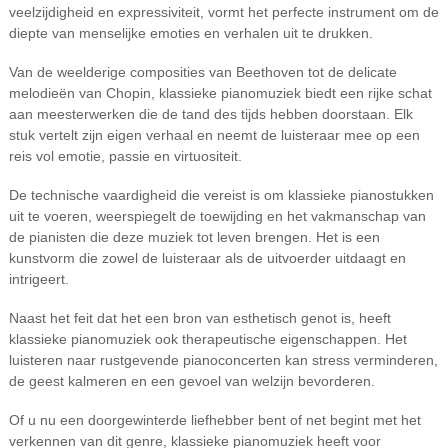
veelzijdigheid en expressiviteit, vormt het perfecte instrument om de
diepte van menselijke emoties en verhalen uit te drukken.
Van de weelderige composities van Beethoven tot de delicate
melodieën van Chopin, klassieke pianomuziek biedt een rijke schat
aan meesterwerken die de tand des tijds hebben doorstaan. Elk
stuk vertelt zijn eigen verhaal en neemt de luisteraar mee op een
reis vol emotie, passie en virtuositeit.
De technische vaardigheid die vereist is om klassieke pianostukken
uit te voeren, weerspiegelt de toewijding en het vakmanschap van
de pianisten die deze muziek tot leven brengen. Het is een
kunstvorm die zowel de luisteraar als de uitvoerder uitdaagt en
intrigeert.
Naast het feit dat het een bron van esthetisch genot is, heeft
klassieke pianomuziek ook therapeutische eigenschappen. Het
luisteren naar rustgevende pianoconcerten kan stress verminderen,
de geest kalmeren en een gevoel van welzijn bevorderen.
Of u nu een doorgewinterde liefhebber bent of net begint met het
verkennen van dit genre, klassieke pianomuziek heeft voor