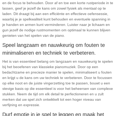
en de focus te behouden. Door af en toe een korte rustperiode in te
lassen, geef je jezelf de kans om zowel fysiek als mentaal op te
laden. Dit draagt bij aan een efficiënte en effectieve oefensessie,
waarbij je je spelkwaliteit kunt behouden en eventuele spanning in
je handen en armen kunt verminderen. Luister naar je lichaam en
gun jezelf de nodige rustmomenten om optimaal te kunnen blijven
genieten van het spelen van de piano.
Speel langzaam en nauwkeurig om fouten te
minimaliseren en techniek te verbeteren.
Het is van essentieel belang om langzaam en nauwkeurig te spelen
bij het beoefenen van klassieke pianomuziek. Door op een
bedachtzame en precieze manier te spelen, minimaliseert u fouten
en krijgt u de kans om uw techniek te verbeteren. Door te focussen
op elke noot en de juiste vingerzetting toe te passen, bouwt u een
stevige basis op die essentieel is voor het beheersen van complexe
stukken. Neem de tijd om elk detail te perfectioneren en u zult
merken dat uw spel zich ontwikkelt tot een hoger niveau van
verfijning en expressie.
Durf emotie in je spel te leggen en maak het