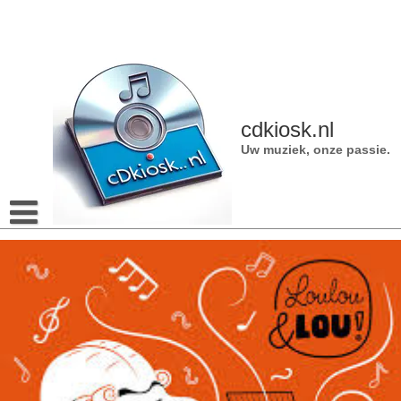
Naar
de
inhoud
gaan
cdkiosk.nl
Uw muziek, onze passie.