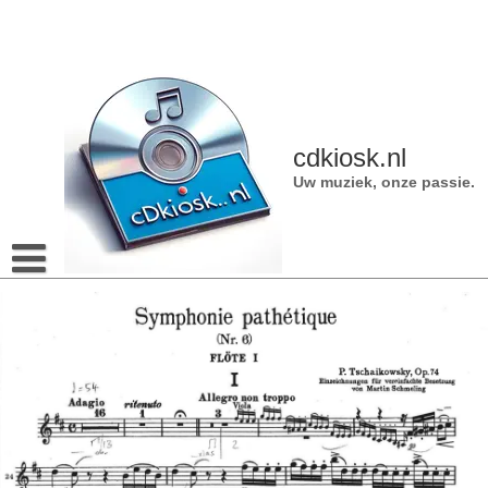
Naar
de
inhoud
gaan
cdkiosk.nl
Uw muziek, onze passie.