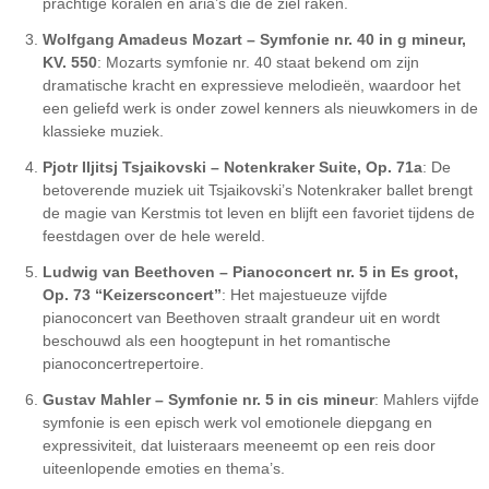
prachtige koralen en aria’s die de ziel raken.
Wolfgang Amadeus Mozart – Symfonie nr. 40 in g mineur,
KV. 550
: Mozarts symfonie nr. 40 staat bekend om zijn
dramatische kracht en expressieve melodieën, waardoor het
een geliefd werk is onder zowel kenners als nieuwkomers in de
klassieke muziek.
Pjotr Iljitsj Tsjaikovski – Notenkraker Suite, Op. 71a
: De
betoverende muziek uit Tsjaikovski’s Notenkraker ballet brengt
de magie van Kerstmis tot leven en blijft een favoriet tijdens de
feestdagen over de hele wereld.
Ludwig van Beethoven – Pianoconcert nr. 5 in Es groot,
Op. 73 “Keizersconcert”
: Het majestueuze vijfde
pianoconcert van Beethoven straalt grandeur uit en wordt
beschouwd als een hoogtepunt in het romantische
pianoconcertrepertoire.
Gustav Mahler – Symfonie nr. 5 in cis mineur
: Mahlers vijfde
symfonie is een episch werk vol emotionele diepgang en
expressiviteit, dat luisteraars meeneemt op een reis door
uiteenlopende emoties en thema’s.