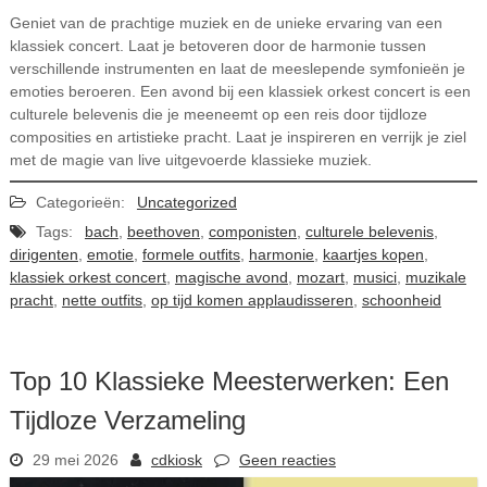
Geniet van de prachtige muziek en de unieke ervaring van een
klassiek concert. Laat je betoveren door de harmonie tussen
verschillende instrumenten en laat de meeslepende symfonieën je
emoties beroeren. Een avond bij een klassiek orkest concert is een
culturele belevenis die je meeneemt op een reis door tijdloze
composities en artistieke pracht. Laat je inspireren en verrijk je ziel
met de magie van live uitgevoerde klassieke muziek.
Categorieën:
Uncategorized
Tags:
bach
,
beethoven
,
componisten
,
culturele belevenis
,
dirigenten
,
emotie
,
formele outfits
,
harmonie
,
kaartjes kopen
,
klassiek orkest concert
,
magische avond
,
mozart
,
musici
,
muzikale
pracht
,
nette outfits
,
op tijd komen applaudisseren
,
schoonheid
Top 10 Klassieke Meesterwerken: Een
Tijdloze Verzameling
29 mei 2026
cdkiosk
Geen reacties