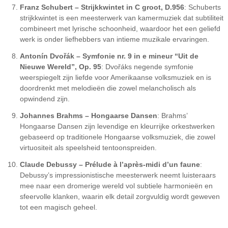
Franz Schubert – Strijkkwintet in C groot, D.956
: Schuberts
strijkkwintet is een meesterwerk van kamermuziek dat subtiliteit
combineert met lyrische schoonheid, waardoor het een geliefd
werk is onder liefhebbers van intieme muzikale ervaringen.
Antonín Dvořák – Symfonie nr. 9 in e mineur “Uit de
Nieuwe Wereld”, Op. 95
: Dvořáks negende symfonie
weerspiegelt zijn liefde voor Amerikaanse volksmuziek en is
doordrenkt met melodieën die zowel melancholisch als
opwindend zijn.
Johannes Brahms – Hongaarse Dansen
: Brahms’
Hongaarse Dansen zijn levendige en kleurrijke orkestwerken
gebaseerd op traditionele Hongaarse volksmuziek, die zowel
virtuositeit als speelsheid tentoonspreiden.
Claude Debussy – Prélude à l’après-midi d’un faune
:
Debussy’s impressionistische meesterwerk neemt luisteraars
mee naar een dromerige wereld vol subtiele harmonieën en
sfeervolle klanken, waarin elk detail zorgvuldig wordt geweven
tot een magisch geheel.