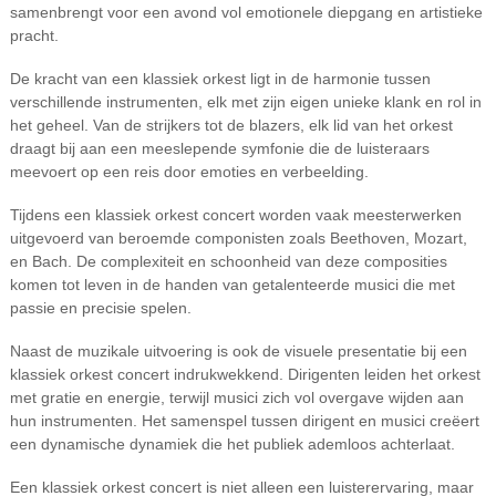
samenbrengt voor een avond vol emotionele diepgang en artistieke
pracht.
De kracht van een klassiek orkest ligt in de harmonie tussen
verschillende instrumenten, elk met zijn eigen unieke klank en rol in
het geheel. Van de strijkers tot de blazers, elk lid van het orkest
draagt bij aan een meeslepende symfonie die de luisteraars
meevoert op een reis door emoties en verbeelding.
Tijdens een klassiek orkest concert worden vaak meesterwerken
uitgevoerd van beroemde componisten zoals Beethoven, Mozart,
en Bach. De complexiteit en schoonheid van deze composities
komen tot leven in de handen van getalenteerde musici die met
passie en precisie spelen.
Naast de muzikale uitvoering is ook de visuele presentatie bij een
klassiek orkest concert indrukwekkend. Dirigenten leiden het orkest
met gratie en energie, terwijl musici zich vol overgave wijden aan
hun instrumenten. Het samenspel tussen dirigent en musici creëert
een dynamische dynamiek die het publiek ademloos achterlaat.
Een klassiek orkest concert is niet alleen een luisterervaring, maar