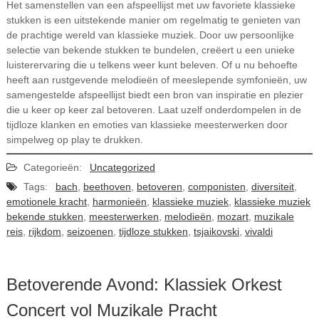
Het samenstellen van een afspeellijst met uw favoriete klassieke
stukken is een uitstekende manier om regelmatig te genieten van
de prachtige wereld van klassieke muziek. Door uw persoonlijke
selectie van bekende stukken te bundelen, creëert u een unieke
luisterervaring die u telkens weer kunt beleven. Of u nu behoefte
heeft aan rustgevende melodieën of meeslepende symfonieën, uw
samengestelde afspeellijst biedt een bron van inspiratie en plezier
die u keer op keer zal betoveren. Laat uzelf onderdompelen in de
tijdloze klanken en emoties van klassieke meesterwerken door
simpelweg op play te drukken.
Categorieën:
Uncategorized
Tags:
bach
,
beethoven
,
betoveren
,
componisten
,
diversiteit
,
emotionele kracht
,
harmonieën
,
klassieke muziek
,
klassieke muziek
bekende stukken
,
meesterwerken
,
melodieën
,
mozart
,
muzikale
reis
,
rijkdom
,
seizoenen
,
tijdloze stukken
,
tsjaikovski
,
vivaldi
Betoverende Avond: Klassiek Orkest
Concert vol Muzikale Pracht