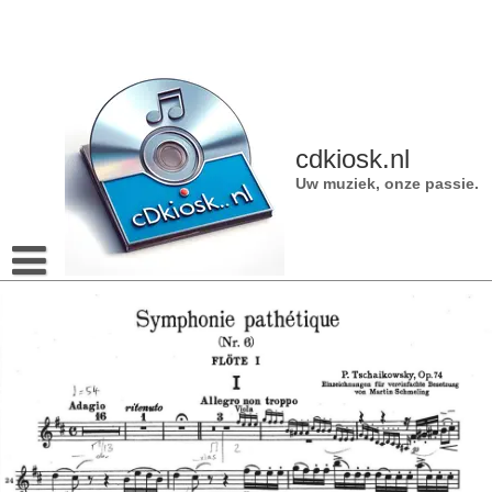
Naar
de
inhoud
gaan
cdkiosk.nl
Uw muziek, onze passie.