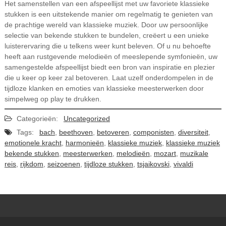
Het samenstellen van een afspeellijst met uw favoriete klassieke
stukken is een uitstekende manier om regelmatig te genieten van
de prachtige wereld van klassieke muziek. Door uw persoonlijke
selectie van bekende stukken te bundelen, creëert u een unieke
luisterervaring die u telkens weer kunt beleven. Of u nu behoefte
heeft aan rustgevende melodieën of meeslepende symfonieën, uw
samengestelde afspeellijst biedt een bron van inspiratie en plezier
die u keer op keer zal betoveren. Laat uzelf onderdompelen in de
tijdloze klanken en emoties van klassieke meesterwerken door
simpelweg op play te drukken.
Categorieën:
Uncategorized
Tags:
bach
,
beethoven
,
betoveren
,
componisten
,
diversiteit
,
emotionele kracht
,
harmonieën
,
klassieke muziek
,
klassieke muziek
bekende stukken
,
meesterwerken
,
melodieën
,
mozart
,
muzikale
reis
,
rijkdom
,
seizoenen
,
tijdloze stukken
,
tsjaikovski
,
vivaldi