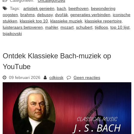
Categorieën:
Uncategorized
Tags:
artistiek genieën
,
bach
,
beethoven
,
bewondering
oogsten
,
brahms
,
debussy
,
dvořák
,
generaties verbinden
,
iconische
stukken
,
klassiek top 10
,
klassieke muziek
,
klassieke repertoire
,
luisteraars betoveren
,
mahler
,
mozart
,
schubert
,
tijdloos
,
top 10 lijst
,
tsjaikovski
Ontdek Klassieke Bach-muziek op
YouTube
09 februari 2026
cdkiosk
Geen reacties