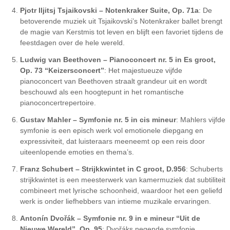
Pjotr Iljitsj Tsjaikovski – Notenkraker Suite, Op. 71a
: De
betoverende muziek uit Tsjaikovski’s Notenkraker ballet brengt
de magie van Kerstmis tot leven en blijft een favoriet tijdens de
feestdagen over de hele wereld.
Ludwig van Beethoven – Pianoconcert nr. 5 in Es groot,
Op. 73 “Keizersconcert”
: Het majestueuze vijfde
pianoconcert van Beethoven straalt grandeur uit en wordt
beschouwd als een hoogtepunt in het romantische
pianoconcertrepertoire.
Gustav Mahler – Symfonie nr. 5 in cis mineur
: Mahlers vijfde
symfonie is een episch werk vol emotionele diepgang en
expressiviteit, dat luisteraars meeneemt op een reis door
uiteenlopende emoties en thema’s.
Franz Schubert – Strijkkwintet in C groot, D.956
: Schuberts
strijkkwintet is een meesterwerk van kamermuziek dat subtiliteit
combineert met lyrische schoonheid, waardoor het een geliefd
werk is onder liefhebbers van intieme muzikale ervaringen.
Antonín Dvořák – Symfonie nr. 9 in e mineur “Uit de
Nieuwe Wereld”, Op. 95
: Dvořáks negende symfonie