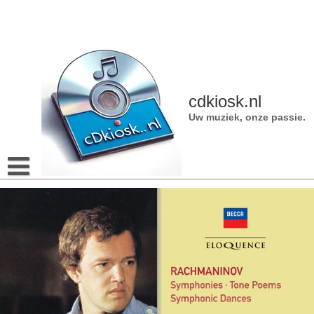
Naar
de
inhoud
gaan
cdkiosk.nl
Uw muziek, onze passie.