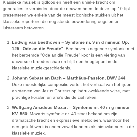
Klassieke muziek is tijdloos en heeft een unieke kracht om
generaties te verbinden door de eeuwen heen. In deze top 10 lijst
presenteren we enkele van de meest iconische stukken uit het
klassieke repertoire die nog steeds bewondering oogsten en
luisteraars betoveren.
Ludwig van Beethoven – Symfonie nr. 9 in d mineur, Op.
125 “Ode an die Freude”
: Beethovens negende symfonie met
het beroemde “Ode an die Freude” koor is een viering van
universele broederschap en blijft een hoogtepunt in de
klassieke muziekgeschiedenis.
Johann Sebastian Bach – Matthäus-Passion, BWV 244
:
Deze meesterlijke compositie vertelt het verhaal van het lijden
en sterven van Jezus Christus op indrukwekkende wijze, met
prachtige koralen en aria’s die de ziel raken.
Wolfgang Amadeus Mozart – Symfonie nr. 40 in g mineur,
KV. 550
: Mozarts symfonie nr. 40 staat bekend om zijn
dramatische kracht en expressieve melodieën, waardoor het
een geliefd werk is onder zowel kenners als nieuwkomers in de
klassieke muziek.