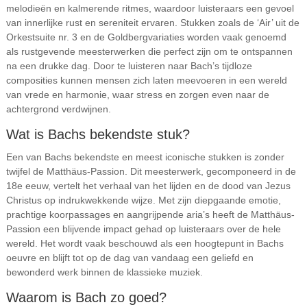
melodieën en kalmerende ritmes, waardoor luisteraars een gevoel
van innerlijke rust en sereniteit ervaren. Stukken zoals de ‘Air’ uit de
Orkestsuite nr. 3 en de Goldbergvariaties worden vaak genoemd
als rustgevende meesterwerken die perfect zijn om te ontspannen
na een drukke dag. Door te luisteren naar Bach’s tijdloze
composities kunnen mensen zich laten meevoeren in een wereld
van vrede en harmonie, waar stress en zorgen even naar de
achtergrond verdwijnen.
Wat is Bachs bekendste stuk?
Een van Bachs bekendste en meest iconische stukken is zonder
twijfel de Matthäus-Passion. Dit meesterwerk, gecomponeerd in de
18e eeuw, vertelt het verhaal van het lijden en de dood van Jezus
Christus op indrukwekkende wijze. Met zijn diepgaande emotie,
prachtige koorpassages en aangrijpende aria’s heeft de Matthäus-
Passion een blijvende impact gehad op luisteraars over de hele
wereld. Het wordt vaak beschouwd als een hoogtepunt in Bachs
oeuvre en blijft tot op de dag van vandaag een geliefd en
bewonderd werk binnen de klassieke muziek.
Waarom is Bach zo goed?