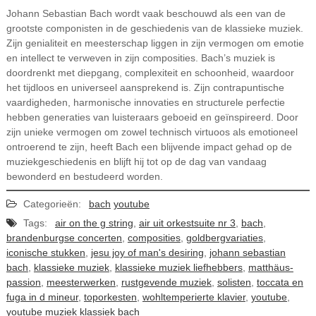
Johann Sebastian Bach wordt vaak beschouwd als een van de
grootste componisten in de geschiedenis van de klassieke muziek.
Zijn genialiteit en meesterschap liggen in zijn vermogen om emotie
en intellect te verweven in zijn composities. Bach’s muziek is
doordrenkt met diepgang, complexiteit en schoonheid, waardoor
het tijdloos en universeel aansprekend is. Zijn contrapuntische
vaardigheden, harmonische innovaties en structurele perfectie
hebben generaties van luisteraars geboeid en geïnspireerd. Door
zijn unieke vermogen om zowel technisch virtuoos als emotioneel
ontroerend te zijn, heeft Bach een blijvende impact gehad op de
muziekgeschiedenis en blijft hij tot op de dag van vandaag
bewonderd en bestudeerd worden.
Categorieën:
bach
youtube
Tags:
air on the g string
,
air uit orkestsuite nr 3
,
bach
,
brandenburgse concerten
,
composities
,
goldbergvariaties
,
iconische stukken
,
jesu joy of man's desiring
,
johann sebastian
bach
,
klassieke muziek
,
klassieke muziek liefhebbers
,
matthäus-
passion
,
meesterwerken
,
rustgevende muziek
,
solisten
,
toccata en
fuga in d mineur
,
toporkesten
,
wohltemperierte klavier
,
youtube
,
youtube muziek klassiek bach