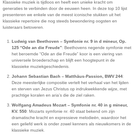
Klassieke muziek is tijdloos en heeft een unieke kracht om
generaties te verbinden door de eeuwen heen. In deze top 10 lijst
presenteren we enkele van de meest iconische stukken uit het
klassieke repertoire die nog steeds bewondering oogsten en
luisteraars betoveren.
Ludwig van Beethoven – Symfonie nr. 9 in d mineur, Op.
125 “Ode an die Freude”
: Beethovens negende symfonie met
het beroemde “Ode an die Freude” koor is een viering van
universele broederschap en blijft een hoogtepunt in de
klassieke muziekgeschiedenis.
Johann Sebastian Bach – Matthäus-Passion, BWV 244
:
Deze meesterlijke compositie vertelt het verhaal van het lijden
en sterven van Jezus Christus op indrukwekkende wijze, met
prachtige koralen en aria’s die de ziel raken.
Wolfgang Amadeus Mozart – Symfonie nr. 40 in g mineur,
KV. 550
: Mozarts symfonie nr. 40 staat bekend om zijn
dramatische kracht en expressieve melodieën, waardoor het
een geliefd werk is onder zowel kenners als nieuwkomers in de
klassieke muziek.