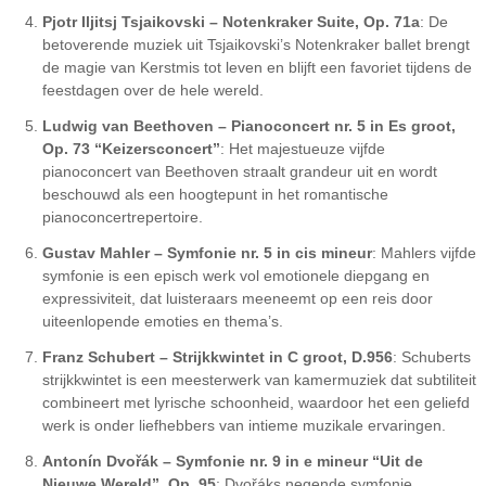
Pjotr Iljitsj Tsjaikovski – Notenkraker Suite, Op. 71a
: De
betoverende muziek uit Tsjaikovski’s Notenkraker ballet brengt
de magie van Kerstmis tot leven en blijft een favoriet tijdens de
feestdagen over de hele wereld.
Ludwig van Beethoven – Pianoconcert nr. 5 in Es groot,
Op. 73 “Keizersconcert”
: Het majestueuze vijfde
pianoconcert van Beethoven straalt grandeur uit en wordt
beschouwd als een hoogtepunt in het romantische
pianoconcertrepertoire.
Gustav Mahler – Symfonie nr. 5 in cis mineur
: Mahlers vijfde
symfonie is een episch werk vol emotionele diepgang en
expressiviteit, dat luisteraars meeneemt op een reis door
uiteenlopende emoties en thema’s.
Franz Schubert – Strijkkwintet in C groot, D.956
: Schuberts
strijkkwintet is een meesterwerk van kamermuziek dat subtiliteit
combineert met lyrische schoonheid, waardoor het een geliefd
werk is onder liefhebbers van intieme muzikale ervaringen.
Antonín Dvořák – Symfonie nr. 9 in e mineur “Uit de
Nieuwe Wereld”, Op. 95
: Dvořáks negende symfonie