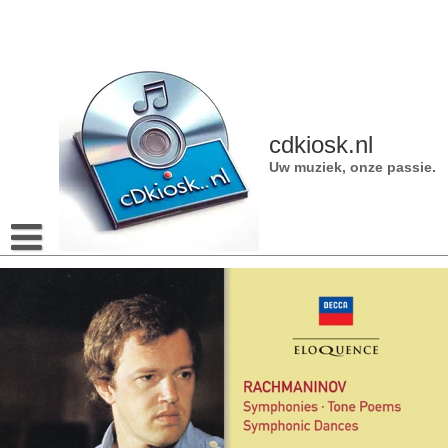
Naar
de
inhoud
gaan
cdkiosk.nl
Uw muziek, onze passie.