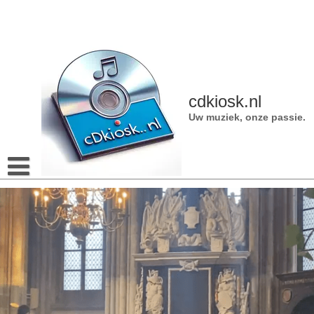
Naar
de
inhoud
gaan
cdkiosk.nl
Uw muziek, onze passie.