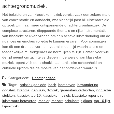
achtergrondmuziek.
Het beluisteren van klassieke muziek vereist vaak een zekere mate
van concentratie en aandacht, wat niet altijd past bij luisteraars die
op zoek zijn naar meer ontspannende of achtergrondmuziek. De
complexe structuren, diepgaande thema’s en rijke instrumentatie
van klassieke stukken vragen om een actieve luisterhouding om de
nuances en emoties volledig te kunnen ervaren. Voor sommigen
kan dit een drempel vormen, vooral in een tijd waarin snelle en
toegankelijke muziekgenres de norm lijken te zijn. Echter, voor wie
de tijd neemt om zich te verdiepen in de wereld van klassieke
muziek, opent zich een schatkist aan artistieke schoonheid en
culturele rijkdom die de moeite van het ontdekken waard is.
Categorieën:
Uncategorized
Tags:
artistiek genieën
,
bach
,
beethoven
,
bewondering
oogsten
,
brahms
,
debussy
,
dvořák
,
generaties verbinden
,
iconische
stukken
,
klassiek top 10
,
klassieke muziek
,
klassieke repertoire
,
luisteraars betoveren
,
mahler
,
mozart
,
schubert
,
tijdloos
,
top 10 lijst
,
tsjaikovski