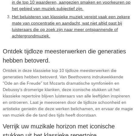
in de top 10 waarderen, aangezien smaken en voorkeuren op
het gebied van muziek subjectief zijn.
Het beluisteren van klassieke muziek vereist vaak een zekere
mate van concentratie en aandacht, wat niet altijd past bij
luisteraars die op zoek zijn naar meer ontspannende of
achtergrondmuziek.
Ontdek tijdloze meesterwerken die generaties
hebben betoverd.
Ontdek in deze klassieke top 10 tijdloze meesterwerken die
generaties hebben betoverd. Van Beethovens indrukwekkende
“Ode an die Freude” tot Mozarts dramatische symfonieën en
Debussy’s dromerige klanken, deze iconische stukken uit het
klassieke repertoire blijven luisteraars van alle leeftijden inspireren
en ontroeren. Laat je meevoeren door de tijdloze schoonheid en
artistieke genieën die deze werken belichamen, en ervaar de magie
van muziek die de tand des tijds heeft doorstaan.
Verrijk uw muzikale horizon met iconische
stukken uit het klassieke repertoire.