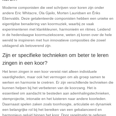
Moderne componisten die veel schrijven voor koren zijn onder
andere Eric Whitacre, Ola Gjeilo, Morten Lauridsen en Ēriks
Ešenvalds. Deze getalenteerde componisten hebben een unieke en
eigentijdse benadering van koormuziek, waarbij ze vaak
experimenteren met klankkleuren, harmonieën en ritmes. Leidend
in de hedendaagse koormuziekscene, weten zij koren over de hele
wereld te inspireren met hun innovatieve composities die zowel
uitdagend als betoverend zijn.
Zijn er specifieke technieken om beter te leren
zingen in een koor?
Het leren zingen in een koor vereist niet alleen individuele
vaardigheden, maar ook het vermogen om als groep samen te
werken en harmonie te creëren. Er zijn verschillende technieken die
kunnen helpen bij het verbeteren van de koorzang. Het is
essentieel om aandacht te besteden aan ademhalingstechnieken,
stemprojectie, intonatie en het luisteren naar andere koorleden.
Daarnaast spelen zaken zoals toonhoogte, articulatie en dynamiek
een belangrijke rol bij het bereiken van een gebalanceerd en
harmonieus geluid binnen het koor. Door regelmatig te oefenen,