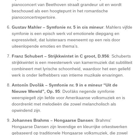
pianoconcert van Beethoven straalt grandeur uit en wordt
beschouwd als een hoogtepunt in het romantische
pianoconcertrepertoire.
Gustav Mahler – Symfonie nr. 5 in cis mineur
: Mahlers vijfde
symfonie is een episch werk vol emotionele diepgang en
expressiviteit, dat luisteraars meeneemt op een reis door
uiteenlopende emoties en thema’s.
Franz Schubert – Strijkkwintet in C groot, D.956
: Schuberts
strijkkwintet is een meesterwerk van kamermuziek dat subtiliteit
combineert met lyrische schoonheid, waardoor het een geliefd
werk is onder liefhebbers van intieme muzikale ervaringen.
Antonín Dvořák – Symfonie nr. 9 in e mineur “Uit de
Nieuwe Wereld”, Op. 95
: Dvořáks negende symfonie
weerspiegelt zijn liefde voor Amerikaanse volksmuziek en is
doordrenkt met melodieën die zowel melancholisch als
opwindend zijn.
Johannes Brahms – Hongaarse Dansen
: Brahms’
Hongaarse Dansen zijn levendige en kleurrijke orkestwerken
gebaseerd op traditionele Hongaarse volksmuziek, die zowel