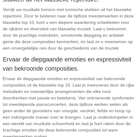
Verrijk uw muzikale horizon met iconische stukken uit het klassieke
repertoire. Door te luisteren naar de tijdloze meesterwerken in deze
klassieke top 10, kunt u een diepere waardering ontwikkelen voor
de rijkdom en diversiteit van klassieke muziek. Laat u betoveren
door de prachtige melodieën, emotionele diepgang en artistiek
genie die deze composities kenmerken, en laat ze u meenemen op
een onvergetelijke reis door de geschiedenis van de muziek.
Ervaar de diepgaande emoties en expressiviteit
van bekroonde composities.
Ervaar de diepgaande emoties en expressiviteit van bekroonde
composities uit de klassieke top 10. Laat je meevoeren door de rijke
melodieën en meesterlijke arrangementen die elke noot
doordrenken met passie en betekenis. Van ontroerende symfonieën
tot meeslepende pianoconcerten, deze tijdloze werken weten als
geen ander de gevoelens van vreugde, verdriet, liefde en hoop op
een indringende manier over te brengen. Laat je onderdompelen in
een wereld van muzikale schoonheid en laat je hart raken door de
krachtige emoties die deze bekroonde composities tot ware
meesterwerken maken.