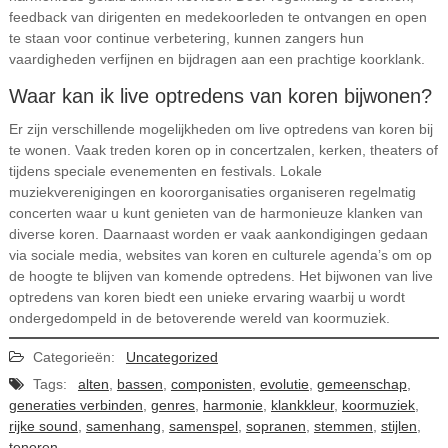
feedback van dirigenten en medekoorleden te ontvangen en open
te staan voor continue verbetering, kunnen zangers hun
vaardigheden verfijnen en bijdragen aan een prachtige koorklank.
Waar kan ik live optredens van koren bijwonen?
Er zijn verschillende mogelijkheden om live optredens van koren bij
te wonen. Vaak treden koren op in concertzalen, kerken, theaters of
tijdens speciale evenementen en festivals. Lokale
muziekverenigingen en koororganisaties organiseren regelmatig
concerten waar u kunt genieten van de harmonieuze klanken van
diverse koren. Daarnaast worden er vaak aankondigingen gedaan
via sociale media, websites van koren en culturele agenda’s om op
de hoogte te blijven van komende optredens. Het bijwonen van live
optredens van koren biedt een unieke ervaring waarbij u wordt
ondergedompeld in de betoverende wereld van koormuziek.
Categorieën:
Uncategorized
Tags:
alten
,
bassen
,
componisten
,
evolutie
,
gemeenschap
,
generaties verbinden
,
genres
,
harmonie
,
klankkleur
,
koormuziek
,
rijke sound
,
samenhang
,
samenspel
,
sopranen
,
stemmen
,
stijlen
,
tenoren