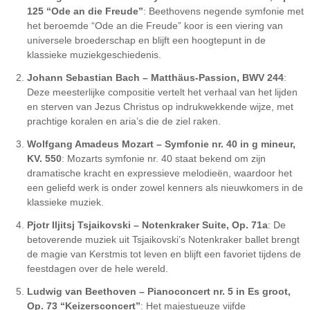
125 “Ode an die Freude”
: Beethovens negende symfonie met
het beroemde “Ode an die Freude” koor is een viering van
universele broederschap en blijft een hoogtepunt in de
klassieke muziekgeschiedenis.
Johann Sebastian Bach – Matthäus-Passion, BWV 244
:
Deze meesterlijke compositie vertelt het verhaal van het lijden
en sterven van Jezus Christus op indrukwekkende wijze, met
prachtige koralen en aria’s die de ziel raken.
Wolfgang Amadeus Mozart – Symfonie nr. 40 in g mineur,
KV. 550
: Mozarts symfonie nr. 40 staat bekend om zijn
dramatische kracht en expressieve melodieën, waardoor het
een geliefd werk is onder zowel kenners als nieuwkomers in de
klassieke muziek.
Pjotr Iljitsj Tsjaikovski – Notenkraker Suite, Op. 71a
: De
betoverende muziek uit Tsjaikovski’s Notenkraker ballet brengt
de magie van Kerstmis tot leven en blijft een favoriet tijdens de
feestdagen over de hele wereld.
Ludwig van Beethoven – Pianoconcert nr. 5 in Es groot,
Op. 73 “Keizersconcert”
: Het majestueuze vijfde