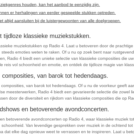
ziekgenres houden, kan het aanbod te eenzijdig zijn.
nnen er herhalingen van eerder gespeelde stukken optreden.
et altijd aansluiten bij de luistergewoonten van alle doelgroepen.
et tijdloze klassieke muziekstukken.
e klassieke muziekstukken op Radio 4. Laat u betoveren door de prachti
 steeds emoties weten te raken. Of u nu op zoek bent naar rustgeven
en, Radio 4 biedt een unieke selectie van klassieke composities die u
le reis vol schoonheid en emotie, en ontdek de tijdloze magie van klas
 composities, van barok tot hedendaags.
 composities, van barok tot hedendaags. Of u nu de voorkeur geeft aa
tijdse meesterwerken, Radio 4 biedt een gevarieerde selectie die zowel 
en door de diversiteit en rijkdom van klassieke composities die op Radi
ndshows en betoverende avondconcerten.
n betoverende avondconcerten op Radio 4, waar klassieke muziek tot 
schoonheid. Van levendige gesprekken over muziek in de ochtend tot 
 dat elke dag opnieuw weet te verrassen en te inspireren. Laat u bet