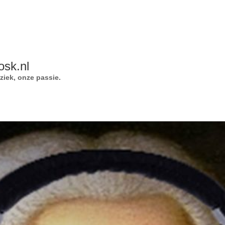
osk.nl
iek, onze passie.