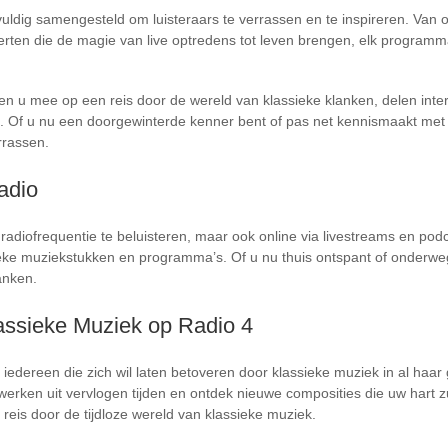
uldig samengesteld om luisteraars te verrassen en te inspireren. Van
ten die de magie van live optredens tot leven brengen, elk programma
 u mee op een reis door de wereld van klassieke klanken, delen inte
. Of u nu een doorgewinterde kenner bent of pas net kennismaakt met
rrassen.
adio
le radiofrequentie te beluisteren, maar ook online via livestreams en pod
ieke muziekstukken en programma’s. Of u nu thuis ontspant of onderweg 
anken.
assieke Muziek op Radio 4
edereen die zich wil laten betoveren door klassieke muziek in al haar g
werken uit vervlogen tijden en ontdek nieuwe composities die uw hart 
reis door de tijdloze wereld van klassieke muziek.