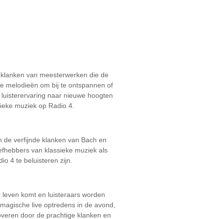
ge klanken van meesterwerken die de
de melodieën om bij te ontspannen of
w luisterervaring naar nieuwe hoogten
sieke muziek op Radio 4.
n de verfijnde klanken van Bach en
liefhebbers van klassieke muziek als
o 4 te beluisteren zijn.
leven komt en luisteraars worden
magische live optredens in de avond,
overen door de prachtige klanken en