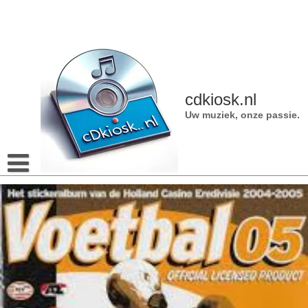
Naar
de
inhoud
gaan
cdkiosk.nl
Uw muziek, onze passie.