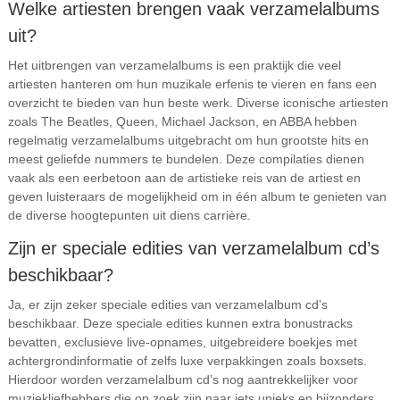
Welke artiesten brengen vaak verzamelalbums
uit?
Het uitbrengen van verzamelalbums is een praktijk die veel
artiesten hanteren om hun muzikale erfenis te vieren en fans een
overzicht te bieden van hun beste werk. Diverse iconische artiesten
zoals The Beatles, Queen, Michael Jackson, en ABBA hebben
regelmatig verzamelalbums uitgebracht om hun grootste hits en
meest geliefde nummers te bundelen. Deze compilaties dienen
vaak als een eerbetoon aan de artistieke reis van de artiest en
geven luisteraars de mogelijkheid om in één album te genieten van
de diverse hoogtepunten uit diens carrière.
Zijn er speciale edities van verzamelalbum cd’s
beschikbaar?
Ja, er zijn zeker speciale edities van verzamelalbum cd’s
beschikbaar. Deze speciale edities kunnen extra bonustracks
bevatten, exclusieve live-opnames, uitgebreidere boekjes met
achtergrondinformatie of zelfs luxe verpakkingen zoals boxsets.
Hierdoor worden verzamelalbum cd’s nog aantrekkelijker voor
muziekliefhebbers die op zoek zijn naar iets unieks en bijzonders