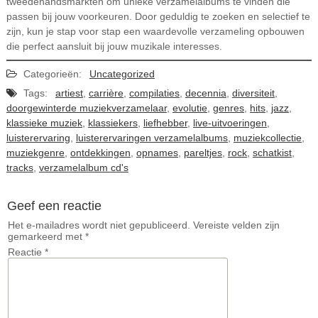
tweedehandsmarkten om unieke verzamelalbums te vinden die
passen bij jouw voorkeuren. Door geduldig te zoeken en selectief te
zijn, kun je stap voor stap een waardevolle verzameling opbouwen
die perfect aansluit bij jouw muzikale interesses.
Categorieën:
Uncategorized
Tags:
artiest
,
carrière
,
compilaties
,
decennia
,
diversiteit
,
doorgewinterde muziekverzamelaar
,
evolutie
,
genres
,
hits
,
jazz
,
klassieke muziek
,
klassiekers
,
liefhebber
,
live-uitvoeringen
,
luisterervaring
,
luisterervaringen verzamelalbums
,
muziekcollectie
,
muziekgenre
,
ontdekkingen
,
opnames
,
pareltjes
,
rock
,
schatkist
,
tracks
,
verzamelalbum cd's
Geef een reactie
Het e-mailadres wordt niet gepubliceerd.
Vereiste velden zijn
gemarkeerd met
*
Reactie
*