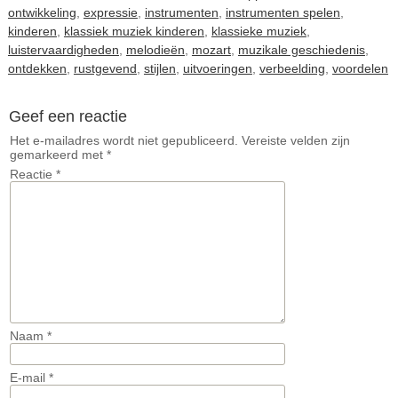
ontwikkeling
,
expressie
,
instrumenten
,
instrumenten spelen
,
kinderen
,
klassiek muziek kinderen
,
klassieke muziek
,
luistervaardigheden
,
melodieën
,
mozart
,
muzikale geschiedenis
,
ontdekken
,
rustgevend
,
stijlen
,
uitvoeringen
,
verbeelding
,
voordelen
Geef een reactie
Het e-mailadres wordt niet gepubliceerd.
Vereiste velden zijn
gemarkeerd met
*
Reactie
*
Naam
*
E-mail
*