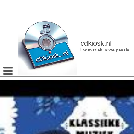
Naar
de
inhoud
gaan
cdkiosk.nl
Uw muziek, onze passie.