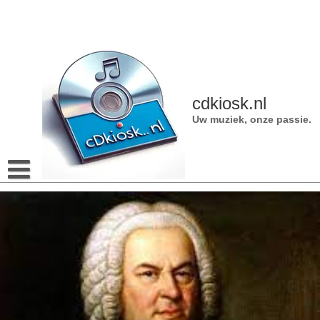
Naar
de
inhoud
gaan
cdkiosk.nl
Uw muziek, onze passie.