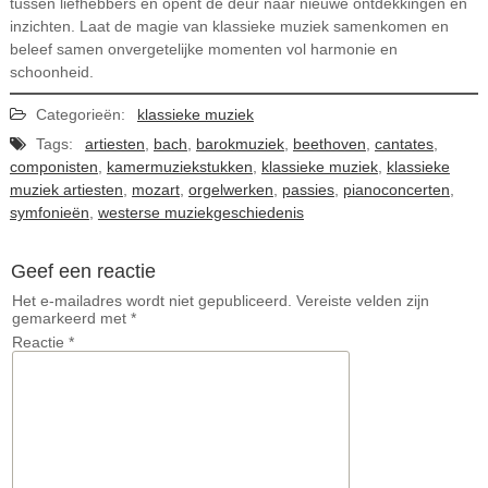
tussen liefhebbers en opent de deur naar nieuwe ontdekkingen en
inzichten. Laat de magie van klassieke muziek samenkomen en
beleef samen onvergetelijke momenten vol harmonie en
schoonheid.
Categorieën:
klassieke muziek
Tags:
artiesten
,
bach
,
barokmuziek
,
beethoven
,
cantates
,
componisten
,
kamermuziekstukken
,
klassieke muziek
,
klassieke
muziek artiesten
,
mozart
,
orgelwerken
,
passies
,
pianoconcerten
,
symfonieën
,
westerse muziekgeschiedenis
Geef een reactie
Het e-mailadres wordt niet gepubliceerd.
Vereiste velden zijn
gemarkeerd met
*
Reactie
*