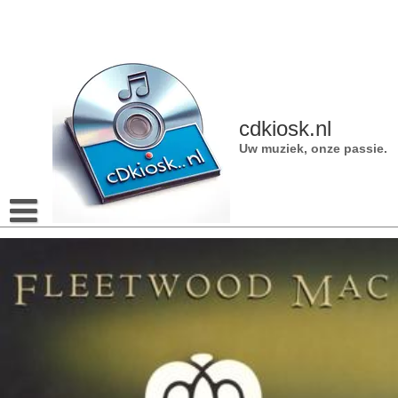
Naar
de
inhoud
gaan
cdkiosk.nl
Uw muziek, onze passie.