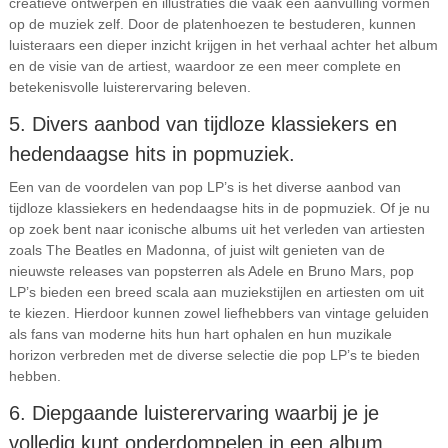
creatieve ontwerpen en illustraties die vaak een aanvulling vormen
op de muziek zelf. Door de platenhoezen te bestuderen, kunnen
luisteraars een dieper inzicht krijgen in het verhaal achter het album
en de visie van de artiest, waardoor ze een meer complete en
betekenisvolle luisterervaring beleven.
5. Divers aanbod van tijdloze klassiekers en
hedendaagse hits in popmuziek.
Een van de voordelen van pop LP’s is het diverse aanbod van
tijdloze klassiekers en hedendaagse hits in de popmuziek. Of je nu
op zoek bent naar iconische albums uit het verleden van artiesten
zoals The Beatles en Madonna, of juist wilt genieten van de
nieuwste releases van popsterren als Adele en Bruno Mars, pop
LP’s bieden een breed scala aan muziekstijlen en artiesten om uit
te kiezen. Hierdoor kunnen zowel liefhebbers van vintage geluiden
als fans van moderne hits hun hart ophalen en hun muzikale
horizon verbreden met de diverse selectie die pop LP’s te bieden
hebben.
6. Diepgaande luisterervaring waarbij je je
volledig kunt onderdompelen in een album.