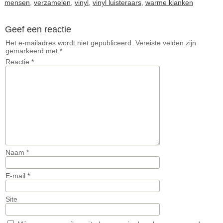
mensen
,
verzamelen
,
vinyl
,
vinyl luisteraars
,
warme klanken
Geef een reactie
Het e-mailadres wordt niet gepubliceerd.
Vereiste velden zijn
gemarkeerd met
*
Reactie
*
Naam
*
E-mail
*
Site