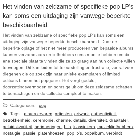
Het vinden van zeldzame of specifieke pop LP’s
kan soms een uitdaging zijn vanwege beperkte
beschikbaarheid.
Het vinden van zeldzame of specifieke pop LP’s kan soms een
uitdaging zijn vanwege beperkte beschikbaarheid. Door de
beperkte oplage of het niet meer produceren van bepaalde albums,
kunnen verzamelaars en liefhebbers soms moeite hebben om die
ene speciale plaat te vinden die ze zo graag aan hun collectie willen
toevoegen. Dit kan leiden tot teleurstelling en frustratie, vooral voor
diegenen die op zoek zijn naar unieke exemplaren of limited
editions binnen het popgenre. Het vergt geduld,
doorzettingsvermogen en soms geluk om deze zeldzame schatten
te bemachtigen en de collectie compleet te maken.
Categorieën:
pop
Tags:
album ervaren
,
artiesten
,
artwork
,
authenticiteit
,
betrokkenheid
,
ceremonie
,
charme
,
details
,
diversiteit
,
draaitafel
,
geluidskwaliteit
,
herinneringen
,
hits
,
klassiekers
,
muziekliefhebbers
,
nostalgie
,
passie
,
platenhoezen
,
pop lp's
,
popalbum
,
verbindt