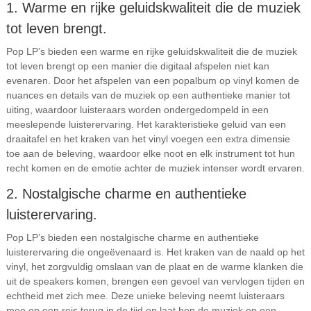
1. Warme en rijke geluidskwaliteit die de muziek
tot leven brengt.
Pop LP’s bieden een warme en rijke geluidskwaliteit die de muziek
tot leven brengt op een manier die digitaal afspelen niet kan
evenaren. Door het afspelen van een popalbum op vinyl komen de
nuances en details van de muziek op een authentieke manier tot
uiting, waardoor luisteraars worden ondergedompeld in een
meeslepende luisterervaring. Het karakteristieke geluid van een
draaitafel en het kraken van het vinyl voegen een extra dimensie
toe aan de beleving, waardoor elke noot en elk instrument tot hun
recht komen en de emotie achter de muziek intenser wordt ervaren.
2. Nostalgische charme en authentieke
luisterervaring.
Pop LP’s bieden een nostalgische charme en authentieke
luisterervaring die ongeëvenaard is. Het kraken van de naald op het
vinyl, het zorgvuldig omslaan van de plaat en de warme klanken die
uit de speakers komen, brengen een gevoel van vervlogen tijden en
echtheid met zich mee. Deze unieke beleving neemt luisteraars
mee op een reis terug in de tijd en laat hen de muziek op een